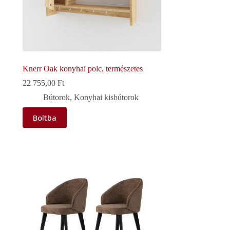
Knerr Oak konyhai polc, természetes
22 755,00
Ft
Bútorok
,
Konyhai kisbútorok
Boltba