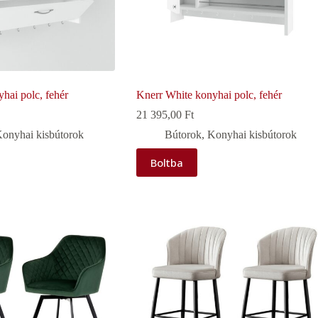
hai polc, fehér
Knerr White konyhai polc, fehér
21 395,00
Ft
onyhai kisbútorok
Bútorok
,
Konyhai kisbútorok
Boltba