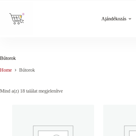
Skip
to
content
Ajándékozás
Bútorok
Home
Bútorok
Sorted
Mind a(z) 18 találat megjelenítve
by
price:
low
to
high