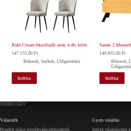
Rubi Cream étkezőszék szett, 4 db, krém
Sando 2 Mustard 
147 155,00
Ft
149 835,00
Ft
Bútorok
,
Székek
,
Ülőgarnitúra
Bútorok
,
Ü
Ülőgarnitú
Boltba
Boltba
Választék
Gyors vásárlás
Rendelj óriási termékválasztékunkból,
Intézd vásárlásodat 