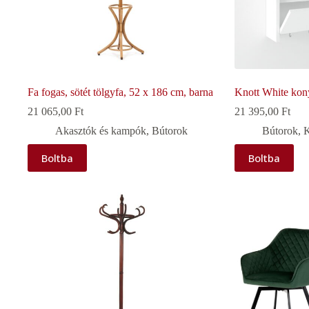
Fa fogas, sötét tölgyfa, 52 x 186 cm, barna
Knott White kony
21 065,00
Ft
21 395,00
Ft
Akasztók és kampók
,
Bútorok
Bútorok
,
K
Boltba
Boltba