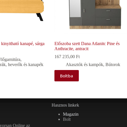
kinyitható kanapé, sárga
Előszoba szett Dana Atlanitc Pine és
Anthracite, antracit
167 235,00
Ft
lőgarnitúra
,
rák, heverők és kanapék
Akasztók és kampók
,
Bútorok
Boltba
Hasznos linkek
Magazin
Bolt
gyorsan Online az