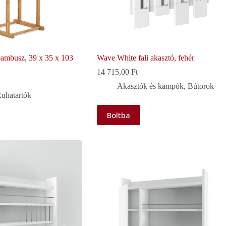
bambusz, 39 x 35 x 103
Wave White fali akasztó, fehér
14 715,00
Ft
Akasztók és kampók
,
Bútorok
uhatartók
Boltba