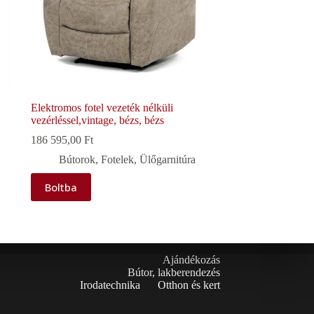
Elektromos fotel vezeték nélküli
vezérléssel,vintage, bézs, bézs
186 595,00
Ft
Bútorok
,
Fotelek
,
Ülőgarnitúra
Boltba
Ajándékozás
Bútor, lakberendezés
Irodatechnika
Otthon és kert