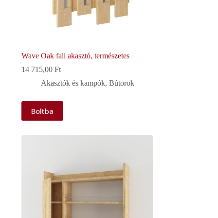
Wave Oak fali akasztó, természetes
14 715,00
Ft
Akasztók és kampók
,
Bútorok
Boltba