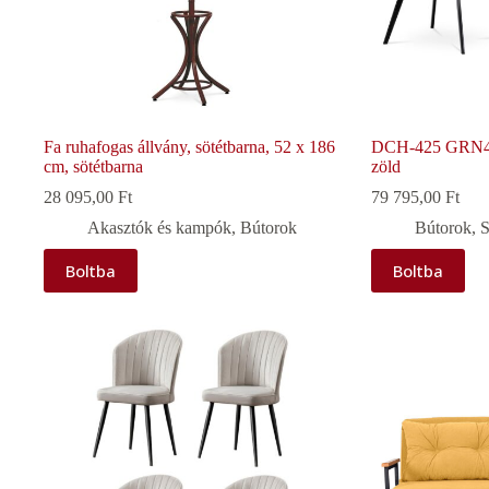
Fa ruhafogas állvány, sötétbarna, 52 x 186
DCH-425 GRN4 ét
cm, sötétbarna
zöld
28 095,00
Ft
79 795,00
Ft
Akasztók és kampók
,
Bútorok
Bútorok
,
S
Boltba
Boltba