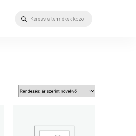
Products
search