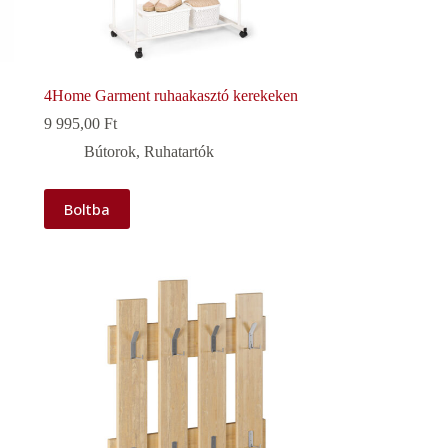
4Home Garment ruhaakasztó kerekeken
9 995,00
Ft
Bútorok
,
Ruhatartók
Boltba