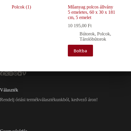
Polcok
(1)
Műanyag polcos állvány
5 emeletes, 60 x 30 x 181
cm, 5 emelet
10 195,00
Ft
Bútorok
,
Polcok
,
Tárolóbútorok
Boltba
Választék
Rendelj óriási termékválasztékunkból, kedvező áron!