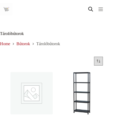
Skip
to
content
Tárolóbútorok
Home
Bútorok
Tárolóbútorok