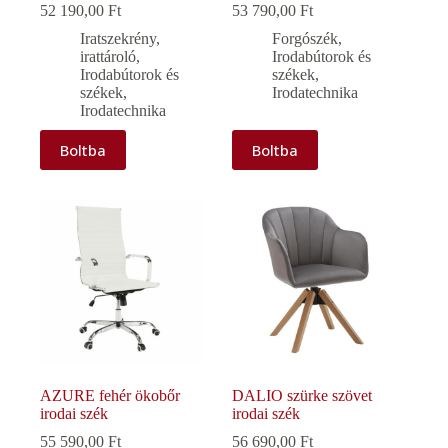
52 190,00
Ft
53 790,00
Ft
Iratszekrény,
Forgószék
,
irattároló
,
Irodabútorok és
Irodabútorok és
székek
,
székek
,
Irodatechnika
Irodatechnika
Boltba
Boltba
AZURE fehér ökobőr
DALIO szürke szövet
irodai szék
irodai szék
55 590,00
Ft
56 690,00
Ft