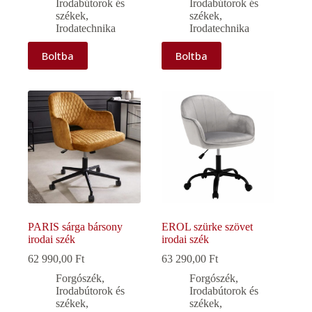
Irodabútorok és
Irodabútorok és
székek
,
székek
,
Irodatechnika
Irodatechnika
Boltba
Boltba
PARIS sárga bársony
EROL szürke szövet
irodai szék
irodai szék
62 990,00
Ft
63 290,00
Ft
Forgószék
,
Forgószék
,
Irodabútorok és
Irodabútorok és
székek
,
székek
,