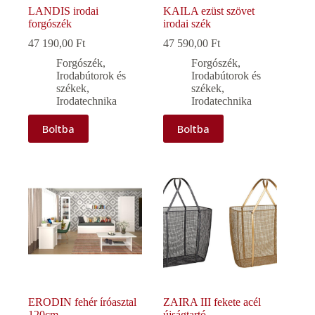
LANDIS irodai
KAILA ezüst szövet
forgószék
irodai szék
47 190,00
Ft
47 590,00
Ft
Forgószék
,
Forgószék
,
Irodabútorok és
Irodabútorok és
székek
,
székek
,
Irodatechnika
Irodatechnika
Boltba
Boltba
ERODIN fehér íróasztal
ZAIRA III fekete acél
120cm
újságtartó