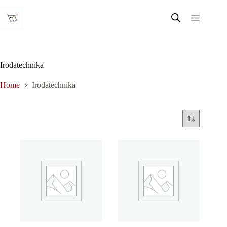
Skip
to
content
Irodatechnika
Home
Irodatechnika