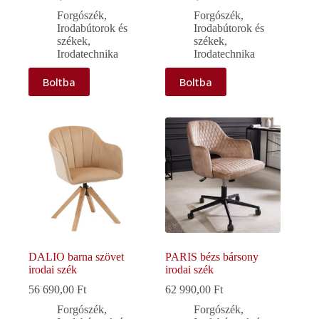
Forgószék
,
Forgószék
,
Irodabútorok és
Irodabútorok és
székek
,
székek
,
Irodatechnika
Irodatechnika
Boltba
Boltba
DALIO barna szövet
PARIS bézs bársony
irodai szék
irodai szék
56 690,00
Ft
62 990,00
Ft
Forgószék
,
Forgószék
,