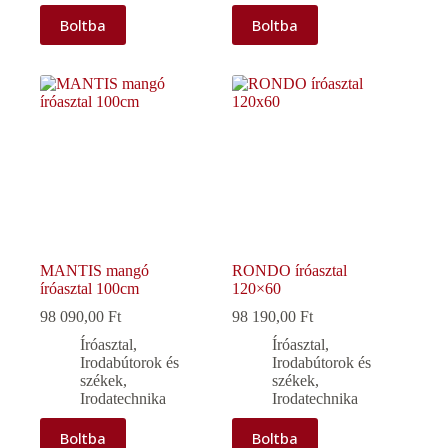
Boltba
Boltba
MANTIS mangó
RONDO íróasztal
íróasztal 100cm
120×60
98 090,00
Ft
98 190,00
Ft
Íróasztal
,
Íróasztal
,
Irodabútorok és
Irodabútorok és
székek
,
székek
,
Irodatechnika
Irodatechnika
Boltba
Boltba