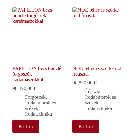
PAPILLON bézs bouclé
NOE fehér és szürke mdf
forgószék
íróasztal
kartámaszokkal
98 890,00
Ft
98 390,00
Ft
Íróasztal
,
Forgószék
,
Irodabútorok és
Irodabútorok és
székek
,
székek
,
Irodatechnika
Irodatechnika
Boltba
Boltba