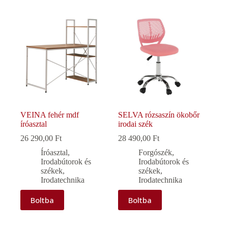
VEINA fehér mdf
SELVA rózsaszín ökobőr
íróasztal
irodai szék
26 290,00
Ft
28 490,00
Ft
Íróasztal
,
Forgószék
,
Irodabútorok és
Irodabútorok és
székek
,
székek
,
Irodatechnika
Irodatechnika
Boltba
Boltba