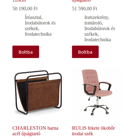
50 190,00
Ft
51 590,00
Ft
Íróasztal
,
Iratszekrény,
Irodabútorok és
irattároló
,
székek
,
Irodabútorok és
Irodatechnika
székek
,
Irodatechnika
Boltba
Boltba
CHARLESTON barna
RULIS fekete ökobőr
acél újságtartó
irodai szék