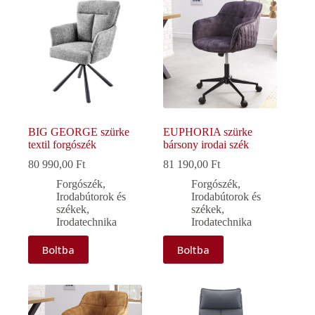
BIG GEORGE szürke
EUPHORIA szürke
textil forgószék
bársony irodai szék
80 990,00
Ft
81 190,00
Ft
Forgószék
,
Forgószék
,
Irodabútorok és
Irodabútorok és
székek
,
székek
,
Irodatechnika
Irodatechnika
Boltba
Boltba