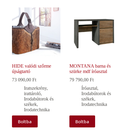
HIDE valódi szőrme
MONTANA barna és
újságtartó
szürke mdf íróasztal
73 090,00
Ft
79 790,00
Ft
Iratszekrény,
Íróasztal
,
irattároló
,
Irodabútorok és
Irodabútorok és
székek
,
székek
,
Irodatechnika
Irodatechnika
Boltba
Boltba