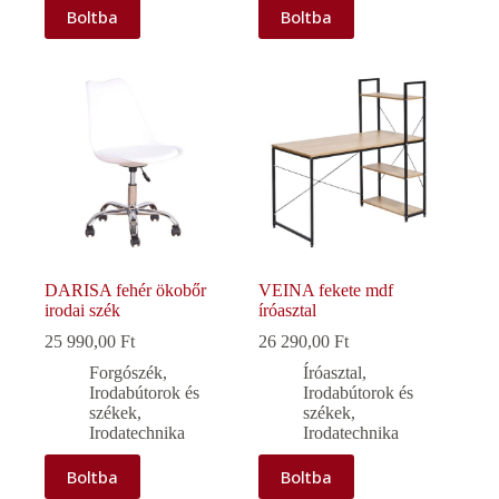
Boltba
Boltba
DARISA fehér ökobőr
VEINA fekete mdf
irodai szék
íróasztal
25 990,00
Ft
26 290,00
Ft
Forgószék
,
Íróasztal
,
Irodabútorok és
Irodabútorok és
székek
,
székek
,
Irodatechnika
Irodatechnika
Boltba
Boltba