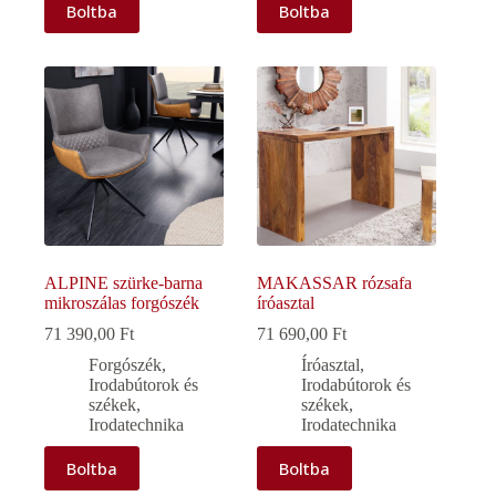
Boltba
Boltba
ALPINE szürke-barna
MAKASSAR rózsafa
mikroszálas forgószék
íróasztal
71 390,00
Ft
71 690,00
Ft
Forgószék
,
Íróasztal
,
Irodabútorok és
Irodabútorok és
székek
,
székek
,
Irodatechnika
Irodatechnika
Boltba
Boltba