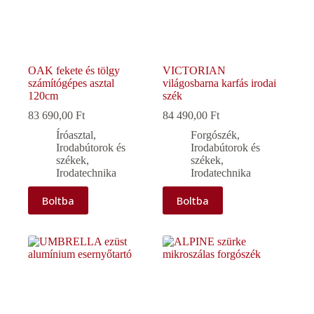
OAK fekete és tölgy
VICTORIAN
számítógépes asztal
világosbarna karfás irodai
120cm
szék
83 690,00
Ft
84 490,00
Ft
Íróasztal
,
Forgószék
,
Irodabútorok és
Irodabútorok és
székek
,
székek
,
Irodatechnika
Irodatechnika
Boltba
Boltba