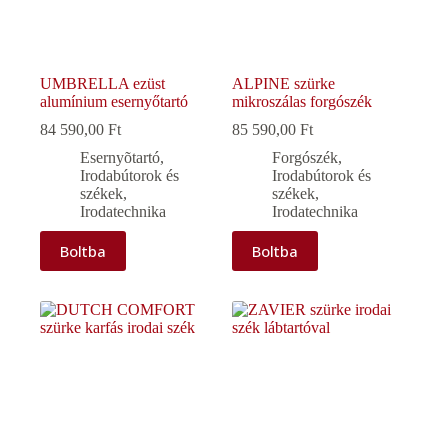
UMBRELLA ezüst
ALPINE szürke
alumínium esernyőtartó
mikroszálas forgószék
84 590,00
Ft
85 590,00
Ft
Esernyõtartó
,
Forgószék
,
Irodabútorok és
Irodabútorok és
székek
,
székek
,
Irodatechnika
Irodatechnika
Boltba
Boltba