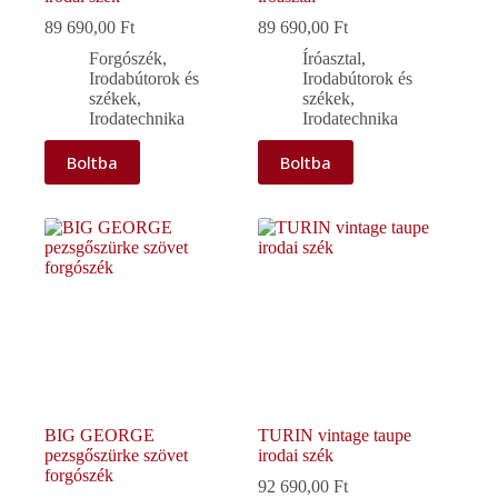
89 690,00
Ft
89 690,00
Ft
Forgószék
,
Íróasztal
,
Irodabútorok és
Irodabútorok és
székek
,
székek
,
Irodatechnika
Irodatechnika
Boltba
Boltba
BIG GEORGE
TURIN vintage taupe
pezsgőszürke szövet
irodai szék
forgószék
92 690,00
Ft