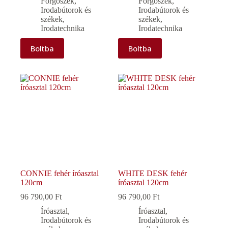
Forgószék
,
Forgószék
,
Irodabútorok és
Irodabútorok és
székek
,
székek
,
Irodatechnika
Irodatechnika
Boltba
Boltba
CONNIE fehér íróasztal
WHITE DESK fehér
120cm
íróasztal 120cm
96 790,00
Ft
96 790,00
Ft
Íróasztal
,
Íróasztal
,
Irodabútorok és
Irodabútorok és