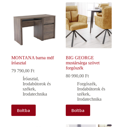
MONTANA barna mdf
BIG GEORGE
íróasztal
mustársárga szövet
forgószék
79 790,00
Ft
80 990,00
Ft
Íróasztal
,
Irodabútorok és
Forgószék
,
székek
,
Irodabútorok és
Irodatechnika
székek
,
Irodatechnika
Boltba
Boltba