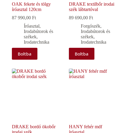
OAK fekete és tölgy
DRAKE textilbőr irodai
íróasztal 120cm
szék lábtartóval
87 990,00
Ft
89 690,00
Ft
Íróasztal
,
Forgószék
,
Irodabútorok és
Irodabútorok és
székek
,
székek
,
Irodatechnika
Irodatechnika
Boltba
Boltba
DRAKE bordó ökobőr
HANY fehér mdf
irodai szék
íróasztal