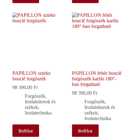
PAPILLON szürke
PAPILLON fehér bouclé
bouclé forgószék
forgószék karfás 180°-
ban forgatható
98 390,00
Ft
98 390,00
Ft
Forgószék
,
Irodabútorok és
Forgószék
,
székek
,
Irodabútorok és
Irodatechnika
székek
,
Irodatechnika
Boltba
Boltba