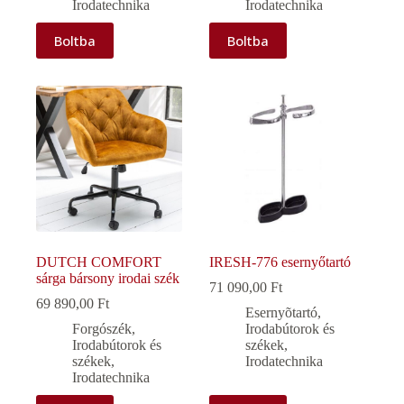
Irodatechnika
Irodatechnika
Boltba
Boltba
DUTCH COMFORT
IRESH-776 esernyőtartó
sárga bársony irodai szék
71 090,00
Ft
69 890,00
Ft
Esernyõtartó
,
Forgószék
,
Irodabútorok és
Irodabútorok és
székek
,
székek
,
Irodatechnika
Irodatechnika