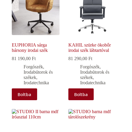
EUPHORIA sárga
KAHIL szürke ökobőr
bársony irodai szék
irodai szék lábtartóval
81 190,00
Ft
81 290,00
Ft
Forgószék
,
Forgószék
,
Irodabútorok és
Irodabútorok és
székek
,
székek
,
Irodatechnika
Irodatechnika
Boltba
Boltba