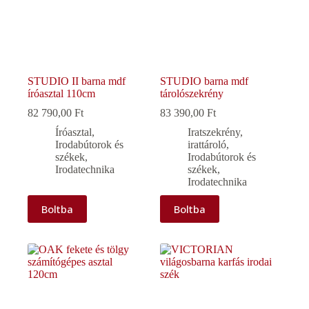
STUDIO II barna mdf
STUDIO barna mdf
íróasztal 110cm
tárolószekrény
82 790,00
Ft
83 390,00
Ft
Íróasztal
,
Iratszekrény,
Irodabútorok és
irattároló
,
székek
,
Irodabútorok és
Irodatechnika
székek
,
Irodatechnika
Boltba
Boltba