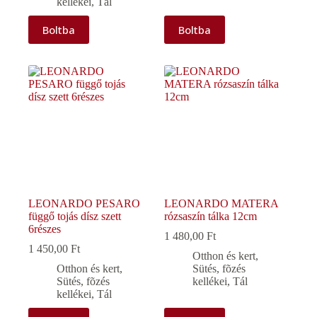
kellékei
,
Tál
Boltba
Boltba
LEONARDO PESARO
LEONARDO MATERA
függő tojás dísz szett
rózsaszín tálka 12cm
6részes
1 480,00
Ft
1 450,00
Ft
Otthon és kert
,
Otthon és kert
,
Sütés, fõzés
Sütés, fõzés
kellékei
,
Tál
kellékei
,
Tál