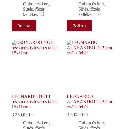
Otthon és kert
,
Otthon és kert
,
Sütés, fõzés
Sütés, fõzés
kellékei
,
Tál
kellékei
,
Tál
Boltba
Boltba
LEONARDO NOLI
LEONARDO
bézs müzlis-leveses tálka
ALABASTRO tál 22cm
15x11cm
ovális fehér
3 250,00
Ft
3 300,00
Ft
Otthon és kert
,
Otthon és kert
,
Sütés, fõzés
Sütés, fõzés