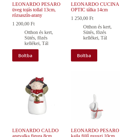
LEONARDO PESARO
LEONARDO CUCINA
üveg tojás tollal 13cm,
OPTIC tálka 14cm
rózsaszín-arany
1 250,00
Ft
1 200,00
Ft
Otthon és kert
,
Otthon és kert
,
Sütés, fõzés
Sütés, fõzés
kellékei
,
Tál
kellékei
,
Tál
Boltba
Boltba
LEONARDO CALDO
LEONARDO PESARO
angyalka figura 8cm
kajla fülű nyuszi 10cm,