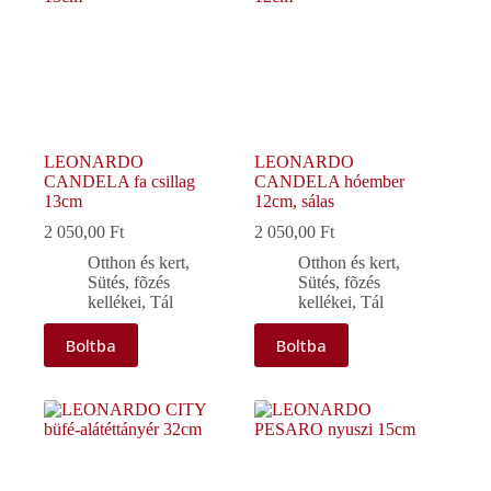
LEONARDO
LEONARDO
CANDELA fa csillag
CANDELA hóember
13cm
12cm, sálas
2 050,00
Ft
2 050,00
Ft
Otthon és kert
,
Otthon és kert
,
Sütés, fõzés
Sütés, fõzés
kellékei
,
Tál
kellékei
,
Tál
Boltba
Boltba