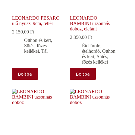
LEONARDO PESARO
LEONARDO
ülő nyuszi 9cm, fehér
BAMBINI uzsonnás
doboz, elefánt
2 150,00
Ft
2 350,00
Ft
Otthon és kert
,
Sütés, fõzés
Ételtároló,
kellékei
,
Tál
ételhordó
,
Otthon
és kert
,
Sütés,
fõzés kellékei
Boltba
Boltba