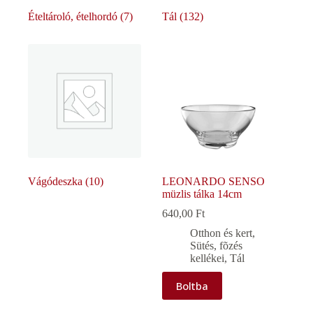
Ételtároló, ételhordó
(7)
Tál
(132)
Vágódeszka
(10)
LEONARDO SENSO
müzlis tálka 14cm
640,00
Ft
Otthon és kert
,
Sütés, fõzés
kellékei
,
Tál
Boltba