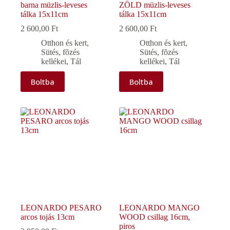
barna müzlis-leveses
ZÖLD müzlis-leveses
tálka 15x11cm
tálka 15x11cm
2 600,00
Ft
2 600,00
Ft
Otthon és kert
,
Otthon és kert
,
Sütés, fõzés
Sütés, fõzés
kellékei
,
Tál
kellékei
,
Tál
Boltba
Boltba
LEONARDO PESARO
LEONARDO MANGO
arcos tojás 13cm
WOOD csillag 16cm,
piros