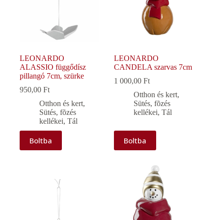
LEONARDO
LEONARDO
ALASSIO függődísz
CANDELA szarvas 7cm
pillangó 7cm, szürke
1 000,00
Ft
950,00
Ft
Otthon és kert
,
Otthon és kert
,
Sütés, fõzés
Sütés, fõzés
kellékei
,
Tál
kellékei
,
Tál
Boltba
Boltba