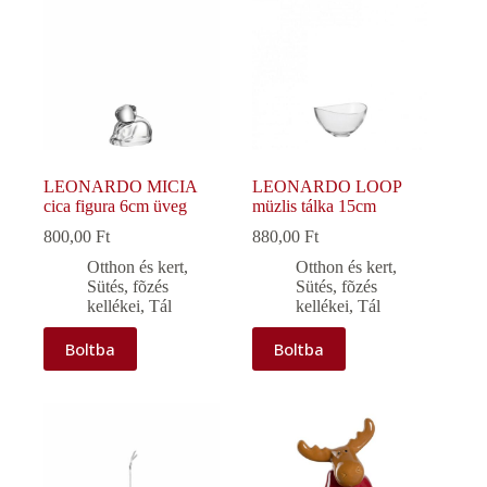
LEONARDO MICIA
LEONARDO LOOP
cica figura 6cm üveg
müzlis tálka 15cm
800,00
Ft
880,00
Ft
Otthon és kert
,
Otthon és kert
,
Sütés, fõzés
Sütés, fõzés
kellékei
,
Tál
kellékei
,
Tál
Boltba
Boltba