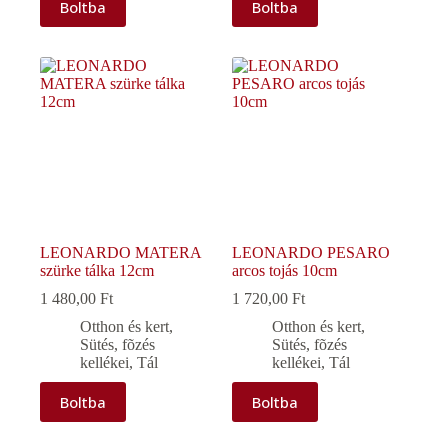
Boltba
Boltba
LEONARDO MATERA
LEONARDO PESARO
szürke tálka 12cm
arcos tojás 10cm
1 480,00
Ft
1 720,00
Ft
Otthon és kert
,
Otthon és kert
,
Sütés, fõzés
Sütés, fõzés
kellékei
,
Tál
kellékei
,
Tál
Boltba
Boltba