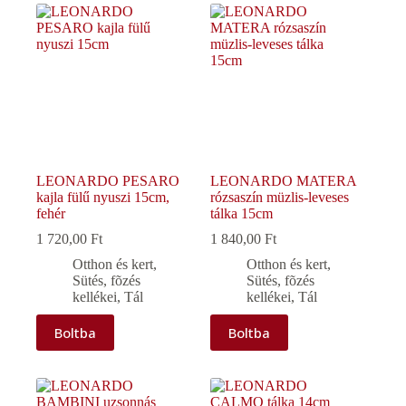
LEONARDO PESARO
LEONARDO MATERA
kajla fülű nyuszi 15cm,
rózsaszín müzlis-leveses
fehér
tálka 15cm
1 720,00
Ft
1 840,00
Ft
Otthon és kert
,
Otthon és kert
,
Sütés, fõzés
Sütés, fõzés
kellékei
,
Tál
kellékei
,
Tál
Boltba
Boltba