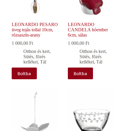
LEONARDO PESARO
LEONARDO
üveg tojás tollal 10cm,
CANDELA hóember
rózsaszín-arany
6cm, sálas
1 000,00
Ft
1 000,00
Ft
Otthon és kert
,
Otthon és kert
,
Sütés, fõzés
Sütés, fõzés
kellékei
,
Tál
kellékei
,
Tál
Boltba
Boltba