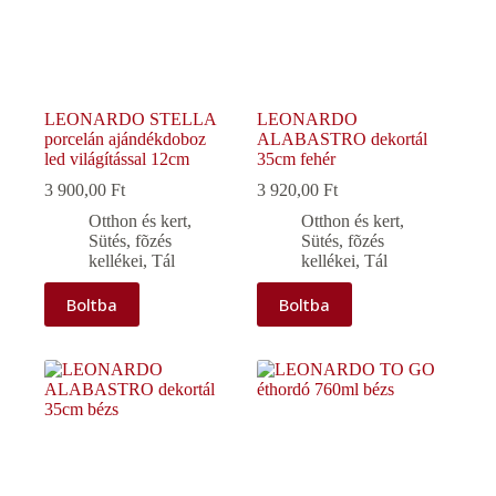
LEONARDO STELLA
LEONARDO
porcelán ajándékdoboz
ALABASTRO dekortál
led világítással 12cm
35cm fehér
3 900,00
Ft
3 920,00
Ft
Otthon és kert
,
Otthon és kert
,
Sütés, fõzés
Sütés, fõzés
kellékei
,
Tál
kellékei
,
Tál
Boltba
Boltba