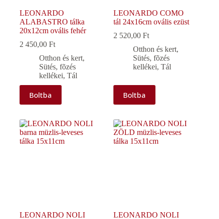
LEONARDO
LEONARDO COMO
ALABASTRO tálka
tál 24x16cm ovális ezüst
20x12cm ovális fehér
2 520,00
Ft
2 450,00
Ft
Otthon és kert
,
Otthon és kert
,
Sütés, fõzés
Sütés, fõzés
kellékei
,
Tál
kellékei
,
Tál
Boltba
Boltba
LEONARDO NOLI
LEONARDO NOLI