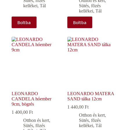
Sütés, fõzés
Otthon és kert
,
kellékei
,
Tál
Sütés, fõzés
kellékei
,
Tál
Boltba
Boltba
LEONARDO
LEONARDO MATERA
CANDELA hóember
SAND tálka 12cm
9cm, bögrés
1 440,00
Ft
1 400,00
Ft
Otthon és kert
,
Otthon és kert
,
Sütés, fõzés
Sütés, fõzés
kellékei
,
Tál