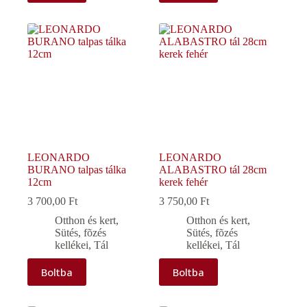
LEONARDO
LEONARDO
BURANO talpas tálka
ALABASTRO tál 28cm
12cm
kerek fehér
3 700,00
Ft
3 750,00
Ft
Otthon és kert
,
Otthon és kert
,
Sütés, fõzés
Sütés, fõzés
kellékei
,
Tál
kellékei
,
Tál
Boltba
Boltba