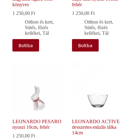
könyves
fehér
1 250,00
Ft
1 250,00
Ft
Otthon és kert
,
Otthon és kert
,
Sütés, fõzés
Sütés, fõzés
kellékei
,
Tál
kellékei
,
Tál
Boltba
Boltba
LEONARDO PESARO
LEONARDO ACTIVE
nyuszi 10cm, fehér
desszertes-müzlis tálka
14cm
1 250,00
Ft