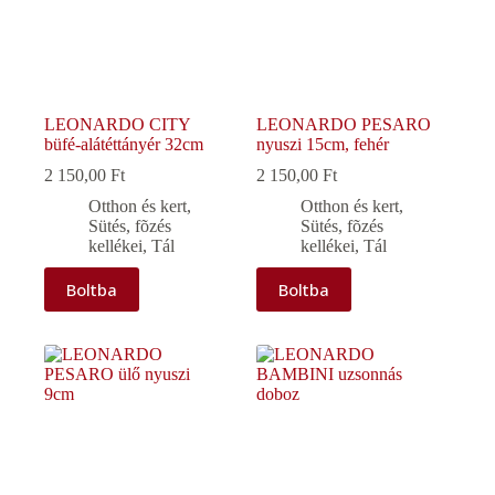
LEONARDO CITY
LEONARDO PESARO
büfé-alátéttányér 32cm
nyuszi 15cm, fehér
2 150,00
Ft
2 150,00
Ft
Otthon és kert
,
Otthon és kert
,
Sütés, fõzés
Sütés, fõzés
kellékei
,
Tál
kellékei
,
Tál
Boltba
Boltba