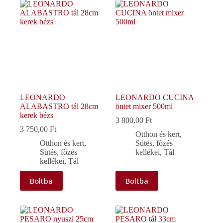
LEONARDO
LEONARDO CUCINA
ALABASTRO tál 28cm
öntet mixer 500ml
kerek bézs
3 800,00
Ft
3 750,00
Ft
Otthon és kert
,
Otthon és kert
,
Sütés, fõzés
Sütés, fõzés
kellékei
,
Tál
kellékei
,
Tál
Boltba
Boltba