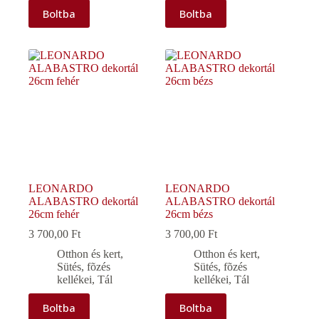
Boltba
Boltba
LEONARDO
LEONARDO
ALABASTRO dekortál
ALABASTRO dekortál
26cm fehér
26cm bézs
3 700,00
Ft
3 700,00
Ft
Otthon és kert
,
Otthon és kert
,
Sütés, fõzés
Sütés, fõzés
kellékei
,
Tál
kellékei
,
Tál
Boltba
Boltba