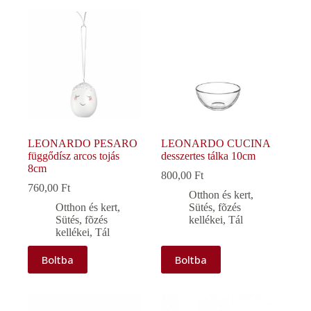
LEONARDO PESARO
LEONARDO CUCINA
függődísz arcos tojás
desszertes tálka 10cm
8cm
800,00
Ft
760,00
Ft
Otthon és kert
,
Otthon és kert
,
Sütés, fõzés
Sütés, fõzés
kellékei
,
Tál
kellékei
,
Tál
Boltba
Boltba