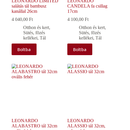
LEONARDO LIMITED
LEONARDO
salátás tál bambusz
CANDELA fa csillag
kanállal 26cm
17cm
4 040,00
Ft
4 100,00
Ft
Otthon és kert
,
Otthon és kert
,
Sütés, fõzés
Sütés, fõzés
kellékei
,
Tál
kellékei
,
Tál
Boltba
Boltba
LEONARDO
LEONARDO
ALABASTRO tál 32cm
ALASSIO tál 32cm,