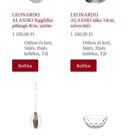
LEONARDO
LEONARDO
ALASSIO függődísz
ALASSIO tálka 14cm,
pillangó 8cm, szürke
szívecskés
1 100,00
Ft
1 160,00
Ft
Otthon és kert
,
Otthon és kert
,
Sütés, fõzés
Sütés, fõzés
kellékei
,
Tál
kellékei
,
Tál
Boltba
Boltba