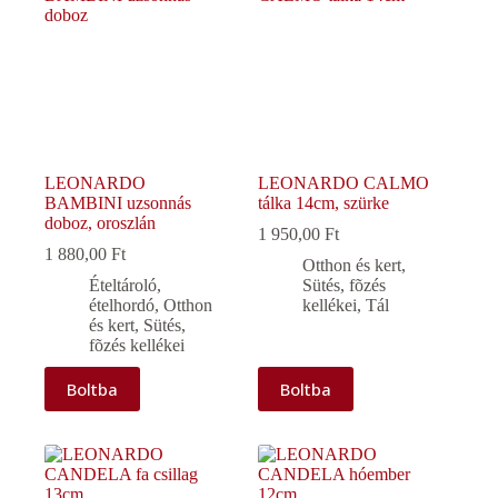
LEONARDO
LEONARDO CALMO
BAMBINI uzsonnás
tálka 14cm, szürke
doboz, oroszlán
1 950,00
Ft
1 880,00
Ft
Otthon és kert
,
Ételtároló,
Sütés, fõzés
ételhordó
,
Otthon
kellékei
,
Tál
és kert
,
Sütés,
fõzés kellékei
Boltba
Boltba