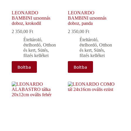
LEONARDO
LEONARDO
BAMBINI uzsonnás
BAMBINI uzsonnás
doboz, krokodil
doboz, panda
2 350,00
Ft
2 350,00
Ft
Ételtároló,
Ételtároló,
ételhordó
,
Otthon
ételhordó
,
Otthon
és kert
,
Sütés,
és kert
,
Sütés,
fõzés kellékei
fõzés kellékei
Boltba
Boltba