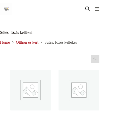
Skip
to
content
Sütés, fõzés kellékei
Home
Otthon és kert
Sütés, fõzés kellékei