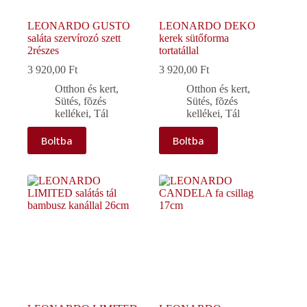
LEONARDO GUSTO
LEONARDO DEKO
saláta szervírozó szett
kerek sütőforma
2részes
tortatállal
3 920,00
Ft
3 920,00
Ft
Otthon és kert
,
Otthon és kert
,
Sütés, fõzés
Sütés, fõzés
kellékei
,
Tál
kellékei
,
Tál
Boltba
Boltba