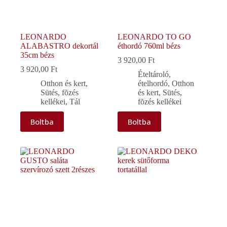
LEONARDO
LEONARDO TO GO
ALABASTRO dekortál
éthordó 760ml bézs
35cm bézs
3 920,00
Ft
3 920,00
Ft
Ételtároló,
Otthon és kert
,
ételhordó
,
Otthon
Sütés, fõzés
és kert
,
Sütés,
kellékei
,
Tál
fõzés kellékei
Boltba
Boltba