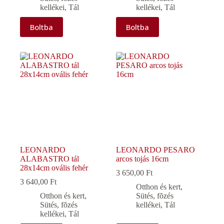
kellékei
,
Tál
kellékei
,
Tál
Boltba
Boltba
LEONARDO
LEONARDO PESARO
ALABASTRO tál
arcos tojás 16cm
28x14cm ovális fehér
3 650,00
Ft
3 640,00
Ft
Otthon és kert
,
Otthon és kert
,
Sütés, fõzés
Sütés, fõzés
kellékei
,
Tál
kellékei
,
Tál