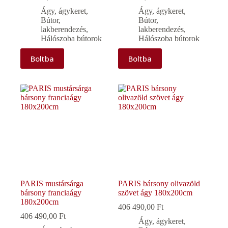
Ágy, ágykeret
,
Ágy, ágykeret
,
Bútor,
Bútor,
lakberendezés
,
lakberendezés
,
Hálószoba bútorok
Hálószoba bútorok
Boltba
Boltba
PARIS mustársárga
PARIS bársony olivazöld
bársony franciaágy
szövet ágy 180x200cm
180x200cm
406 490,00
Ft
406 490,00
Ft
Ágy, ágykeret
,