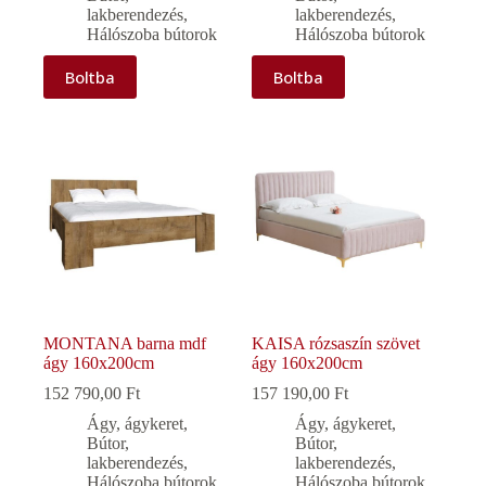
lakberendezés
,
lakberendezés
,
Hálószoba bútorok
Hálószoba bútorok
Boltba
Boltba
MONTANA barna mdf
KAISA rózsaszín szövet
ágy 160x200cm
ágy 160x200cm
152 790,00
Ft
157 190,00
Ft
Ágy, ágykeret
,
Ágy, ágykeret
,
Bútor,
Bútor,
lakberendezés
,
lakberendezés
,
Hálószoba bútorok
Hálószoba bútorok