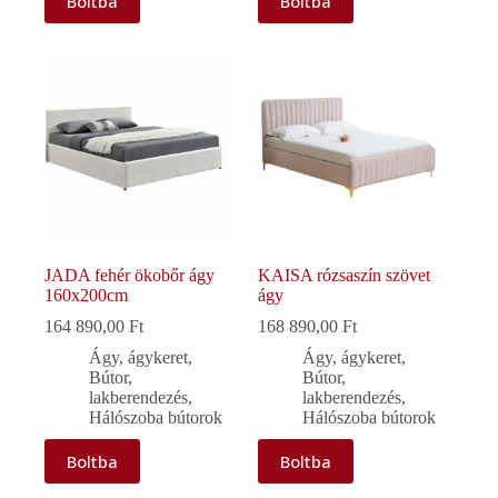
Boltba
Boltba
JADA fehér ökobőr ágy
KAISA rózsaszín szövet
160x200cm
ágy
164 890,00
Ft
168 890,00
Ft
Ágy, ágykeret
,
Ágy, ágykeret
,
Bútor,
Bútor,
lakberendezés
,
lakberendezés
,
Hálószoba bútorok
Hálószoba bútorok
Boltba
Boltba