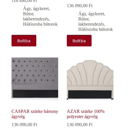
116 490,00
Ft
136 090,00
Ft
Ágy, ágykeret
,
Bútor,
Ágy, ágykeret
,
lakberendezés
,
Bútor,
Hálószoba bútorok
lakberendezés
,
Hálószoba bútorok
Boltba
Boltba
CASPAR szürke bársony
AZAR szürke 100%
ágyvég
polyester ágyvég
136 090,00
Ft
136 090,00
Ft