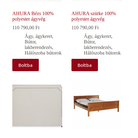
AHURA Bézs 100%
AHURA szürke 100%
polyester ágyvég
polyester ágyvég
110 790,00
Ft
110 790,00
Ft
Ágy, ágykeret
,
Ágy, ágykeret
,
Bútor,
Bútor,
lakberendezés
,
lakberendezés
,
Hálószoba bútorok
Hálószoba bútorok
Boltba
Boltba