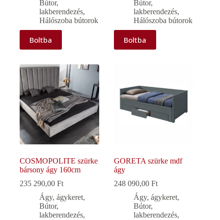
Bútor,
Bútor,
lakberendezés
,
lakberendezés
,
Hálószoba bútorok
Hálószoba bútorok
Boltba
Boltba
COSMOPOLITE szürke
GORETA szürke mdf
bársony ágy 160cm
ágy
235 290,00
Ft
248 090,00
Ft
Ágy, ágykeret
,
Ágy, ágykeret
,
Bútor,
Bútor,
lakberendezés
,
lakberendezés
,