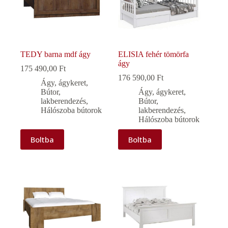
TEDY barna mdf ágy
ELISIA fehér tömörfa
ágy
175 490,00
Ft
176 590,00
Ft
Ágy, ágykeret
,
Bútor,
Ágy, ágykeret
,
lakberendezés
,
Bútor,
Hálószoba bútorok
lakberendezés
,
Hálószoba bútorok
Boltba
Boltba