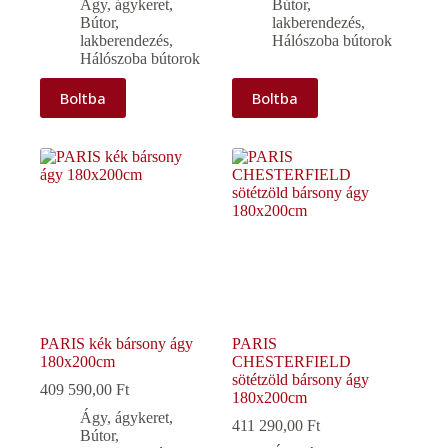
Ágy, ágykeret
,
Bútor,
Bútor,
lakberendezés
,
lakberendezés
,
Hálószoba bútorok
Hálószoba bútorok
Boltba
Boltba
PARIS kék bársony ágy
PARIS
180x200cm
CHESTERFIELD
sötétzöld bársony ágy
409 590,00
Ft
180x200cm
Ágy, ágykeret
,
411 290,00
Ft
Bútor,