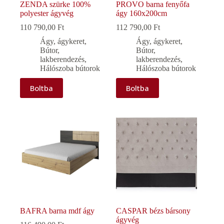
ZENDA szürke 100%
PROVO barna fenyőfa
polyester ágyvég
ágy 160x200cm
110 790,00
Ft
112 790,00
Ft
Ágy, ágykeret
,
Ágy, ágykeret
,
Bútor,
Bútor,
lakberendezés
,
lakberendezés
,
Hálószoba bútorok
Hálószoba bútorok
Boltba
Boltba
BAFRA barna mdf ágy
CASPAR bézs bársony
ágyvég