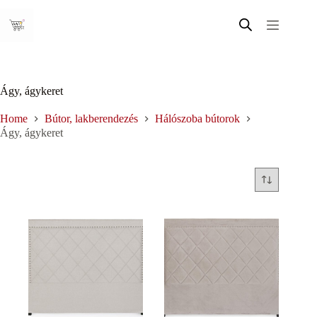
Skip
to
content
Ágy, ágykeret
Home
Bútor, lakberendezés
Hálószoba bútorok
Ágy, ágykeret