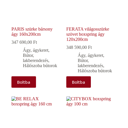
PARIS szürke bársony
FERATA világosszürke
ágy 160x200cm
szövet boxspring ágy
120x200cm
347 690,00
Ft
348 590,00
Ft
Ágy, ágykeret
,
Bútor,
Ágy, ágykeret
,
lakberendezés
,
Bútor,
Hálószoba bútorok
lakberendezés
,
Hálószoba bútorok
Boltba
Boltba