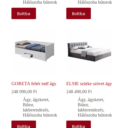
Hálószoba bútorok
Hálószoba bútorok
Boltba
Boltba
GORETA fehér mdf ágy
ELSIE szürke szövet ágy
248 090,00
Ft
248 490,00
Ft
Ágy, ágykeret
,
Ágy, ágykeret
,
Bútor,
Bútor,
lakberendezés
,
lakberendezés
,
Hálószoba bútorok
Hálószoba bútorok
Boltba
Boltba