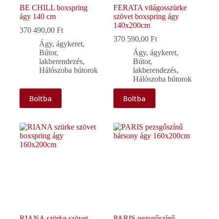
BE CHILL boxspring
FERATA világosszürke
ágy 140 cm
szövet boxspring ágy
140x200cm
370 490,00
Ft
370 590,00
Ft
Ágy, ágykeret
,
Bútor,
Ágy, ágykeret
,
lakberendezés
,
Bútor,
Hálószoba bútorok
lakberendezés
,
Hálószoba bútorok
Boltba
Boltba
RIANA szürke szövet
PARIS pezsgőszínű