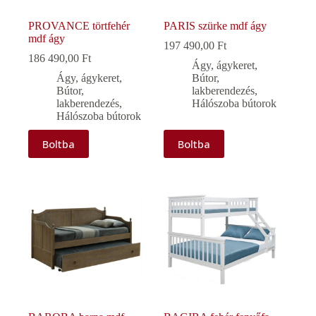
PROVANCE törtfehér
PARIS szürke mdf ágy
mdf ágy
197 490,00
Ft
186 490,00
Ft
Ágy, ágykeret
,
Ágy, ágykeret
,
Bútor,
Bútor,
lakberendezés
,
lakberendezés
,
Hálószoba bútorok
Hálószoba bútorok
Boltba
Boltba