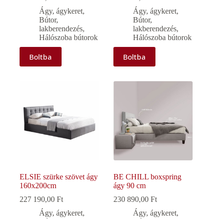
Ágy, ágykeret
,
Ágy, ágykeret
,
Bútor,
Bútor,
lakberendezés
,
lakberendezés
,
Hálószoba bútorok
Hálószoba bútorok
Boltba
Boltba
ELSIE szürke szövet ágy
BE CHILL boxspring
160x200cm
ágy 90 cm
227 190,00
Ft
230 890,00
Ft
Ágy, ágykeret
,
Ágy, ágykeret
,