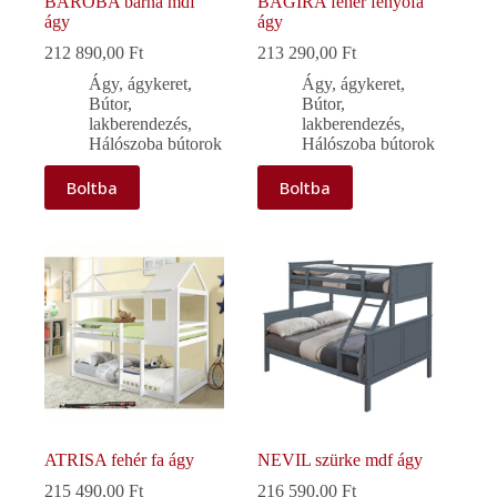
BAROBA barna mdf
BAGIRA fehér fenyőfa
ágy
ágy
212 890,00
Ft
213 290,00
Ft
Ágy, ágykeret
,
Ágy, ágykeret
,
Bútor,
Bútor,
lakberendezés
,
lakberendezés
,
Hálószoba bútorok
Hálószoba bútorok
Boltba
Boltba
ATRISA fehér fa ágy
NEVIL szürke mdf ágy
215 490,00
Ft
216 590,00
Ft