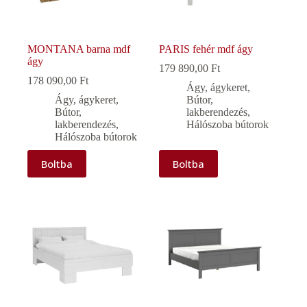
MONTANA barna mdf
PARIS fehér mdf ágy
ágy
179 890,00
Ft
178 090,00
Ft
Ágy, ágykeret
,
Ágy, ágykeret
,
Bútor,
Bútor,
lakberendezés
,
lakberendezés
,
Hálószoba bútorok
Hálószoba bútorok
Boltba
Boltba