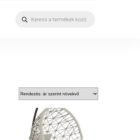
Products
search