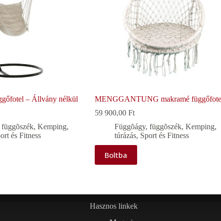
gőfotel – Állvány nélkül
MENGGANTUNG makramé függőfote
59 900,00
Ft
 függõszék
,
Kemping,
Függõágy, függõszék
,
Kemping,
ort és Fitness
túrázás
,
Sport és Fitness
Boltba
Hasznos linkek