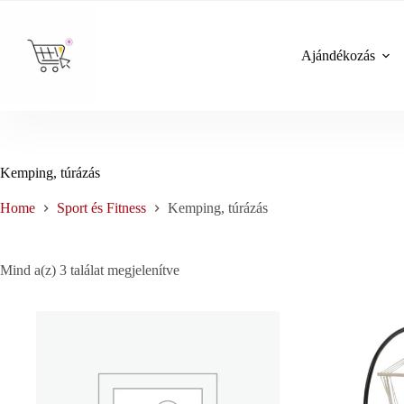
Skip
to
content
Ajándékozás
Kemping, túrázás
Home
Sport és Fitness
Kemping, túrázás
Sorted
Mind a(z) 3 találat megjelenítve
by
price:
low
to
high