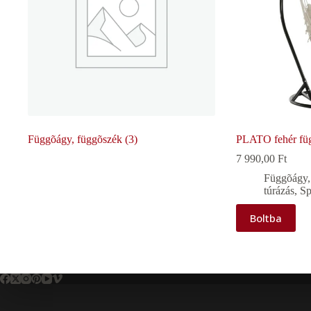
Függõágy, függõszék
(3)
PLATO fehér füg
7 990,00
Ft
Függõágy,
túrázás
,
Sp
Boltba