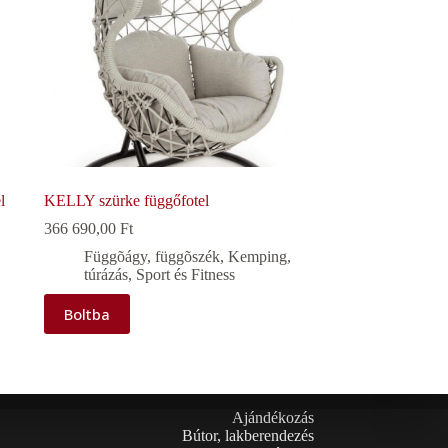
l
KELLY szürke függőfotel
366 690,00
Ft
Függõágy, függõszék
,
Kemping,
túrázás
,
Sport és Fitness
Boltba
Ajándékozás
Bútor, lakberendezés