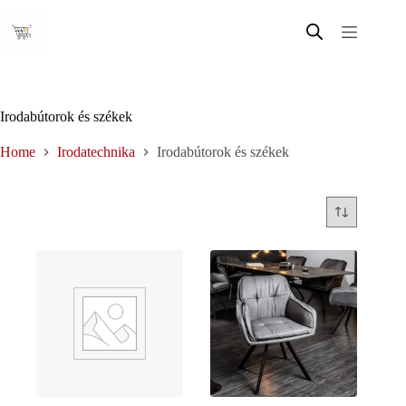
Skip
to
content
Irodabútorok és székek
Home
Irodatechnika
Irodabútorok és székek