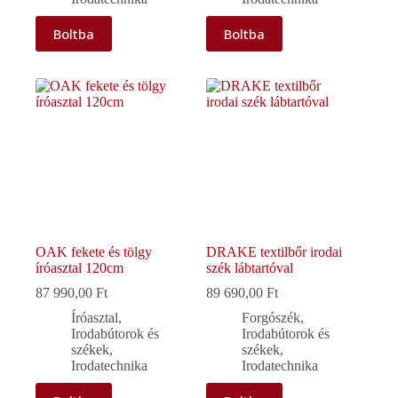
Boltba
Boltba
OAK fekete és tölgy
DRAKE textilbőr irodai
íróasztal 120cm
szék lábtartóval
87 990,00
Ft
89 690,00
Ft
Íróasztal
,
Forgószék
,
Irodabútorok és
Irodabútorok és
székek
,
székek
,
Irodatechnika
Irodatechnika