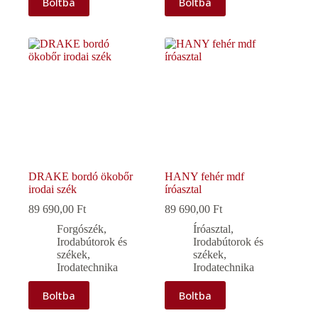
Boltba
Boltba
DRAKE bordó ökobőr
HANY fehér mdf
irodai szék
íróasztal
89 690,00
Ft
89 690,00
Ft
Forgószék
,
Íróasztal
,
Irodabútorok és
Irodabútorok és
székek
,
székek
,
Irodatechnika
Irodatechnika
Boltba
Boltba