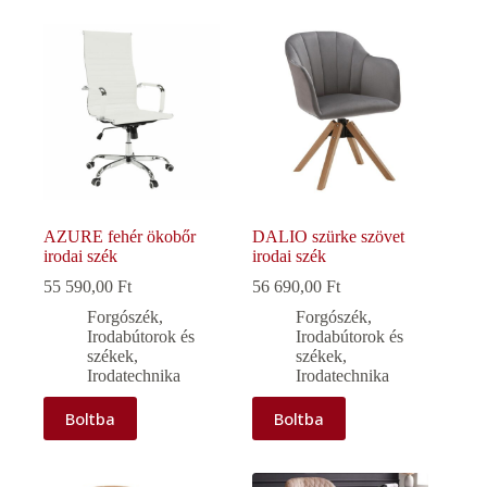
AZURE fehér ökobőr
DALIO szürke szövet
irodai szék
irodai szék
55 590,00
Ft
56 690,00
Ft
Forgószék
,
Forgószék
,
Irodabútorok és
Irodabútorok és
székek
,
székek
,
Irodatechnika
Irodatechnika
Boltba
Boltba