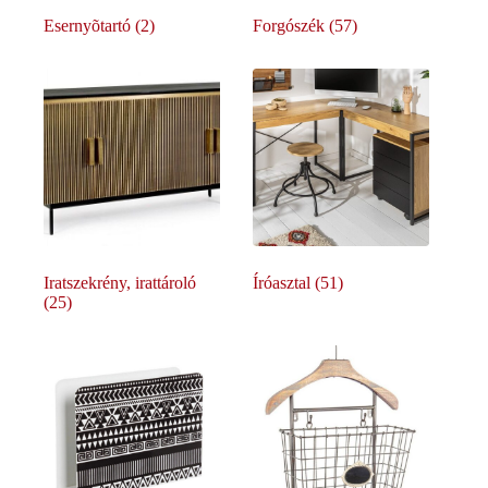
Esernyõtartó
(2)
Forgószék
(57)
Iratszekrény, irattároló
Íróasztal
(51)
(25)