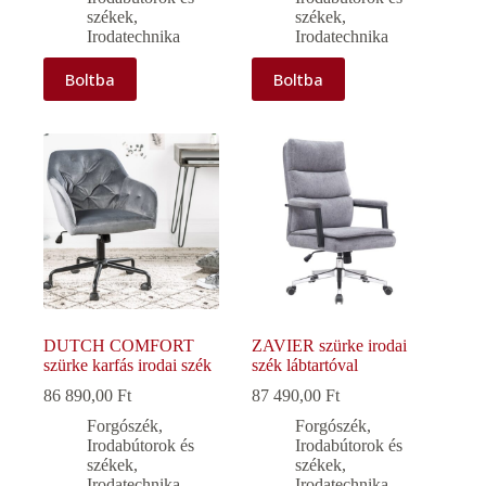
székek
,
székek
,
Irodatechnika
Irodatechnika
Boltba
Boltba
DUTCH COMFORT
ZAVIER szürke irodai
szürke karfás irodai szék
szék lábtartóval
86 890,00
Ft
87 490,00
Ft
Forgószék
,
Forgószék
,
Irodabútorok és
Irodabútorok és
székek
,
székek
,
Irodatechnika
Irodatechnika