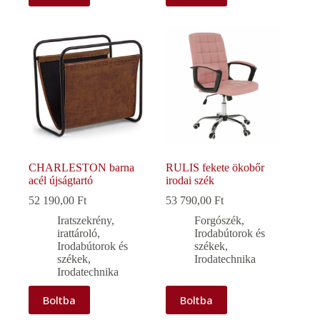
CHARLESTON barna
RULIS fekete ökobőr
acél újságtartó
irodai szék
52 190,00
Ft
53 790,00
Ft
Iratszekrény,
Forgószék
,
irattároló
,
Irodabútorok és
Irodabútorok és
székek
,
székek
,
Irodatechnika
Irodatechnika
Boltba
Boltba