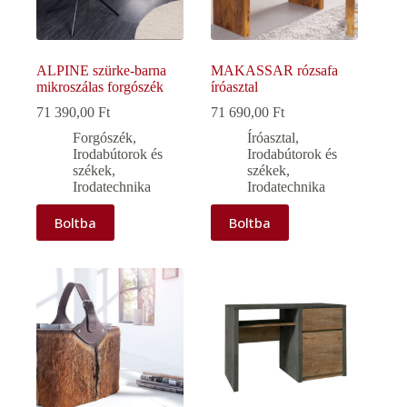
ALPINE szürke-barna
MAKASSAR rózsafa
mikroszálas forgószék
íróasztal
71 390,00
Ft
71 690,00
Ft
Forgószék
,
Íróasztal
,
Irodabútorok és
Irodabútorok és
székek
,
székek
,
Irodatechnika
Irodatechnika
Boltba
Boltba