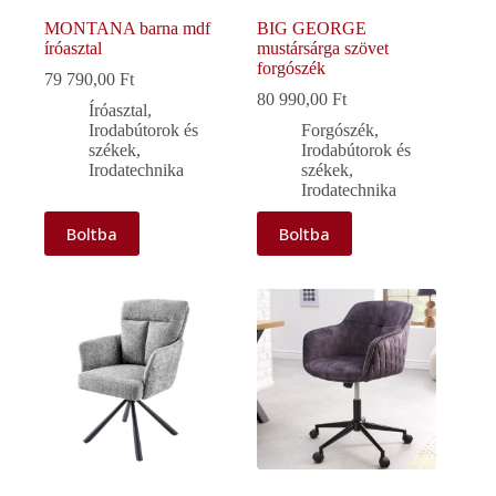
MONTANA barna mdf
BIG GEORGE
íróasztal
mustársárga szövet
forgószék
79 790,00
Ft
80 990,00
Ft
Íróasztal
,
Irodabútorok és
Forgószék
,
székek
,
Irodabútorok és
Irodatechnika
székek
,
Irodatechnika
Boltba
Boltba