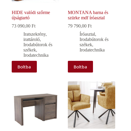
HIDE valódi szőrme
MONTANA barna és
újságtartó
szürke mdf íróasztal
73 090,00
Ft
79 790,00
Ft
Iratszekrény,
Íróasztal
,
irattároló
,
Irodabútorok és
Irodabútorok és
székek
,
székek
,
Irodatechnika
Irodatechnika
Boltba
Boltba