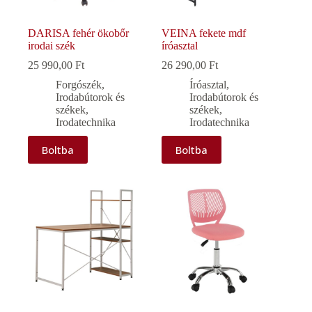
DARISA fehér ökobőr
VEINA fekete mdf
irodai szék
íróasztal
25 990,00
Ft
26 290,00
Ft
Forgószék
,
Íróasztal
,
Irodabútorok és
Irodabútorok és
székek
,
székek
,
Irodatechnika
Irodatechnika
Boltba
Boltba