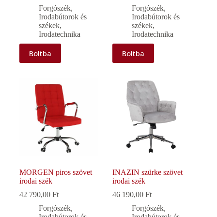
Forgószék
,
Forgószék
,
Irodabútorok és
Irodabútorok és
székek
,
székek
,
Irodatechnika
Irodatechnika
Boltba
Boltba
MORGEN piros szövet
INAZIN szürke szövet
irodai szék
irodai szék
42 790,00
Ft
46 190,00
Ft
Forgószék
,
Forgószék
,
Irodabútorok és
Irodabútorok és