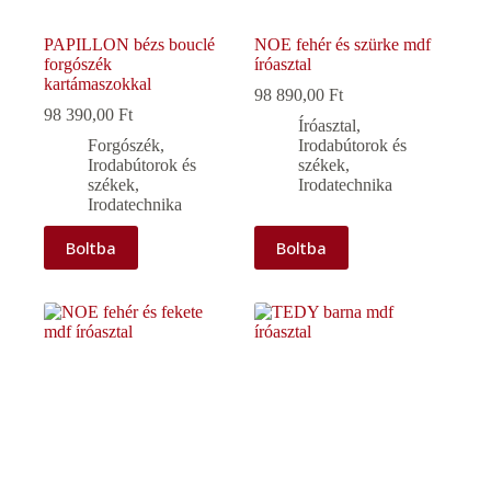
PAPILLON bézs bouclé
NOE fehér és szürke mdf
forgószék
íróasztal
kartámaszokkal
98 890,00
Ft
98 390,00
Ft
Íróasztal
,
Forgószék
,
Irodabútorok és
Irodabútorok és
székek
,
székek
,
Irodatechnika
Irodatechnika
Boltba
Boltba