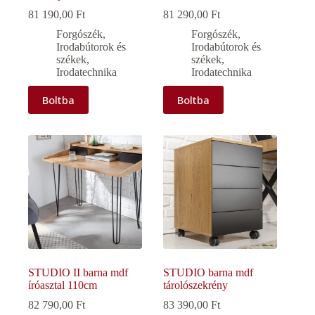
81 190,00
Ft
81 290,00
Ft
Forgószék
,
Forgószék
,
Irodabútorok és
Irodabútorok és
székek
,
székek
,
Irodatechnika
Irodatechnika
Boltba
Boltba
STUDIO II barna mdf
STUDIO barna mdf
íróasztal 110cm
tárolószekrény
82 790,00
Ft
83 390,00
Ft