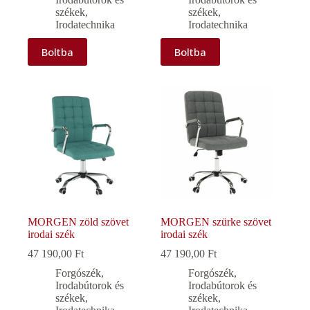
székek
,
székek
,
Irodatechnika
Irodatechnika
Boltba
Boltba
MORGEN zöld szövet
MORGEN szürke szövet
irodai szék
irodai szék
47 190,00
Ft
47 190,00
Ft
Forgószék
,
Forgószék
,
Irodabútorok és
Irodabútorok és
székek
,
székek
,