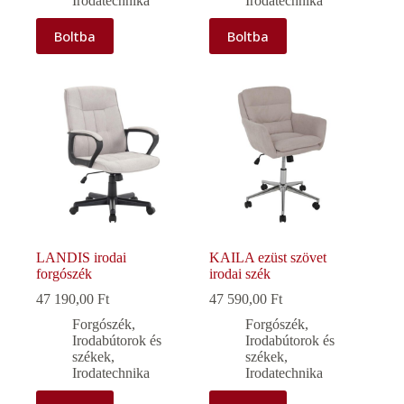
Irodatechnika
Irodatechnika
Boltba
Boltba
LANDIS irodai
KAILA ezüst szövet
forgószék
irodai szék
47 190,00
Ft
47 590,00
Ft
Forgószék
,
Forgószék
,
Irodabútorok és
Irodabútorok és
székek
,
székek
,
Irodatechnika
Irodatechnika