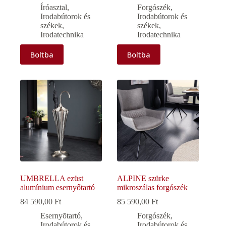
Íróasztal
,
Forgószék
,
Irodabútorok és
Irodabútorok és
székek
,
székek
,
Irodatechnika
Irodatechnika
Boltba
Boltba
UMBRELLA ezüst
ALPINE szürke
alumínium esernyőtartó
mikroszálas forgószék
84 590,00
Ft
85 590,00
Ft
Esernyõtartó
,
Forgószék
,
Irodabútorok és
Irodabútorok és