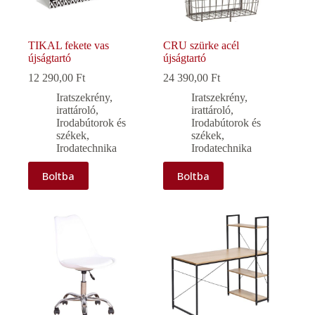
TIKAL fekete vas
CRU szürke acél
újságtartó
újságtartó
12 290,00
Ft
24 390,00
Ft
Iratszekrény,
Iratszekrény,
irattároló
,
irattároló
,
Irodabútorok és
Irodabútorok és
székek
,
székek
,
Irodatechnika
Irodatechnika
Boltba
Boltba