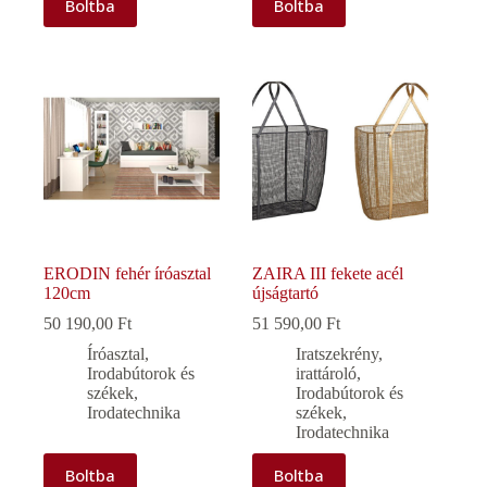
Boltba
Boltba
ERODIN fehér íróasztal
ZAIRA III fekete acél
120cm
újságtartó
50 190,00
Ft
51 590,00
Ft
Íróasztal
,
Iratszekrény,
Irodabútorok és
irattároló
,
székek
,
Irodabútorok és
Irodatechnika
székek
,
Irodatechnika
Boltba
Boltba