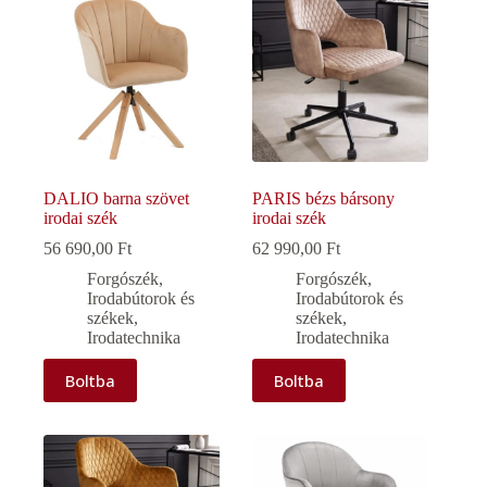
DALIO barna szövet
PARIS bézs bársony
irodai szék
irodai szék
56 690,00
Ft
62 990,00
Ft
Forgószék
,
Forgószék
,
Irodabútorok és
Irodabútorok és
székek
,
székek
,
Irodatechnika
Irodatechnika
Boltba
Boltba