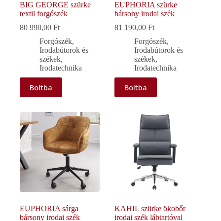
BIG GEORGE szürke
EUPHORIA szürke
textil forgószék
bársony irodai szék
80 990,00
Ft
81 190,00
Ft
Forgószék
,
Forgószék
,
Irodabútorok és
Irodabútorok és
székek
,
székek
,
Irodatechnika
Irodatechnika
Boltba
Boltba
EUPHORIA sárga
KAHIL szürke ökobőr
bársony irodai szék
irodai szék lábtartóval