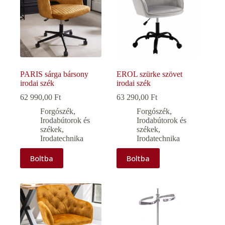
PARIS sárga bársony
EROL szürke szövet
irodai szék
irodai szék
62 990,00
Ft
63 290,00
Ft
Forgószék
,
Forgószék
,
Irodabútorok és
Irodabútorok és
székek
,
székek
,
Irodatechnika
Irodatechnika
Boltba
Boltba