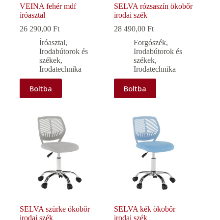
VEINA fehér mdf
SELVA rózsaszín ökobőr
íróasztal
irodai szék
26 290,00
Ft
28 490,00
Ft
Íróasztal
,
Forgószék
,
Irodabútorok és
Irodabútorok és
székek
,
székek
,
Irodatechnika
Irodatechnika
Boltba
Boltba
SELVA szürke ökobőr
SELVA kék ökobőr
irodai szék
irodai szék