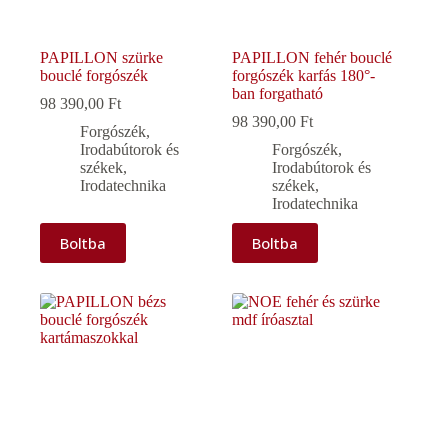
PAPILLON szürke
PAPILLON fehér bouclé
bouclé forgószék
forgószék karfás 180°-
ban forgatható
98 390,00
Ft
98 390,00
Ft
Forgószék
,
Irodabútorok és
Forgószék
,
székek
,
Irodabútorok és
Irodatechnika
székek
,
Irodatechnika
Boltba
Boltba