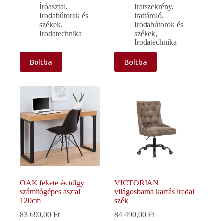
Íróasztal
,
Iratszekrény,
Irodabútorok és
irattároló
,
székek
,
Irodabútorok és
Irodatechnika
székek
,
Irodatechnika
Boltba
Boltba
OAK fekete és tölgy
VICTORIAN
számítógépes asztal
világosbarna karfás irodai
120cm
szék
83 690,00
Ft
84 490,00
Ft