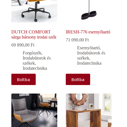
DUTCH COMFORT
IRESH-776 esernyőtartó
sárga bársony irodai szék
71 090,00
Ft
69 890,00
Ft
Esernyõtartó
,
Forgószék
,
Irodabútorok és
Irodabútorok és
székek
,
székek
,
Irodatechnika
Irodatechnika
Boltba
Boltba