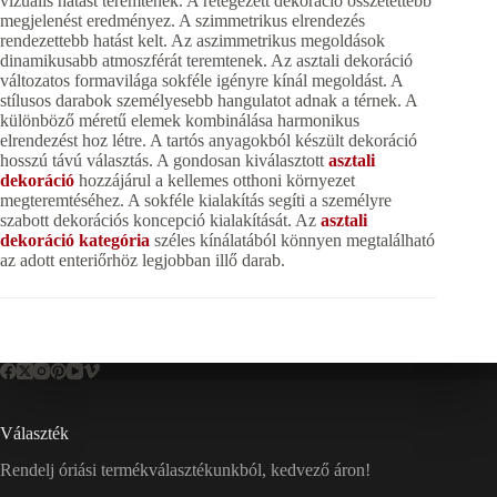
vizuális hatást teremtenek. A rétegezett dekoráció összetettebb
megjelenést eredményez. A szimmetrikus elrendezés
rendezettebb hatást kelt. Az aszimmetrikus megoldások
dinamikusabb atmoszférát teremtenek. Az asztali dekoráció
változatos formavilága sokféle igényre kínál megoldást. A
stílusos darabok személyesebb hangulatot adnak a térnek. A
különböző méretű elemek kombinálása harmonikus
elrendezést hoz létre. A tartós anyagokból készült dekoráció
hosszú távú választás. A gondosan kiválasztott
asztali
dekoráció
hozzájárul a kellemes otthoni környezet
megteremtéséhez. A sokféle kialakítás segíti a személyre
szabott dekorációs koncepció kialakítását. Az
asztali
dekoráció kategória
széles kínálatából könnyen megtalálható
az adott enteriőrhöz legjobban illő darab.
Választék
Rendelj óriási termékválasztékunkból, kedvező áron!