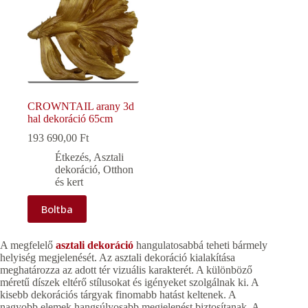
CROWNTAIL arany 3d
hal dekoráció 65cm
193 690,00
Ft
Étkezés
,
Asztali
dekoráció
,
Otthon
és kert
Boltba
A megfelelő
asztali dekoráció
hangulatosabbá teheti bármely
helyiség megjelenését. Az asztali dekoráció kialakítása
meghatározza az adott tér vizuális karakterét. A különböző
méretű díszek eltérő stílusokat és igényeket szolgálnak ki. A
kisebb dekorációs tárgyak finomabb hatást keltenek. A
nagyobb elemek hangsúlyosabb megjelenést biztosítanak. A