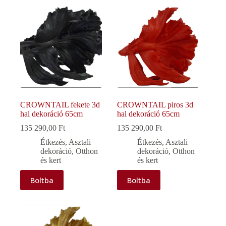
CROWNTAIL fekete 3d
CROWNTAIL piros 3d
hal dekoráció 65cm
hal dekoráció 65cm
135 290,00
Ft
135 290,00
Ft
Étkezés
,
Asztali
Étkezés
,
Asztali
dekoráció
,
Otthon
dekoráció
,
Otthon
és kert
és kert
Boltba
Boltba