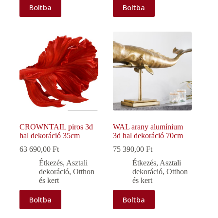
Boltba
Boltba
CROWNTAIL piros 3d
WAL arany alumínium
hal dekoráció 35cm
3d hal dekoráció 70cm
63 690,00
Ft
75 390,00
Ft
Étkezés
,
Asztali
Étkezés
,
Asztali
dekoráció
,
Otthon
dekoráció
,
Otthon
és kert
és kert
Boltba
Boltba