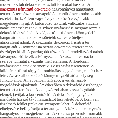
modern asztali dekoráció letisztult formákat használ. A
klasszikus irányzatú dekoráció
hagyományos hangulatot
teremt. A természetes anyagokból készült díszek otthonosabb
érzetet adnak. A fém vagy üveg dekoráció elegánsabb
megjelenést nyújt. A különböző textúrák változatos vizuális
hatást eredményeznek. A színek kiválasztása meghatározza a
dekoráció összképét. A világos tónusú díszek könnyedebb
hangulatot teremtenek. A sötétebb színek erőteljesebb
atmoszférát adnak. A szezonális dekoráció frissíti a tér
hangulatát. A minimalista asztali dekoráció rendezettebb
összképet kínál. A gazdagabb részletekkel rendelkező darabok
látványosabbá teszik a környezetet. Az asztali dekoráció
szerepe túlmutat a vizuális megjelenésen. A gondosan
kiválasztott elemek harmonikus összhatást teremtenek. A
különféle stílusú tárgyak kombinálása egyedi megjelenést hoz
létre. Az asztali dekoráció könnyen igazítható a helyiség
funkciójához. A nappaliban lágyabb, nyugalmasabb
megoldások ajánlottak. Az étkezőben a dekoráció összhangot
teremthet a terítéssel. A dolgozószobában visszafogottabb
elemek javítják a koncentrációt. A dekoráció anyagának
minősége hosszú távú használatot tesz lehetővé. A könnyen
tisztítható felület praktikus szempont lehet. A dekoráció
elhelyezése befolyásolja a tér arányait. A központi elhelyezés
hangsúlyosabb megjelenést ad. Az oldalsó pozíciók finomabb