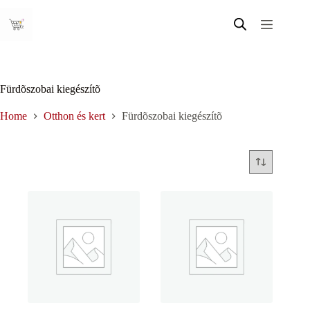
Skip
to
content
Fürdõszobai kiegészítõ
Home
Otthon és kert
Fürdõszobai kiegészítõ