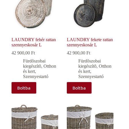
LAUNDRY fehér rattan
LAUNDRY fekete rattan
szennyeskosár L
szennyeskosár L
42 900,00
Ft
42 900,00
Ft
Fürdõszobai
Fürdõszobai
kiegészítõ
,
Otthon
kiegészítõ
,
Otthon
és kert
,
és kert
,
Szennyestartó
Szennyestartó
Boltba
Boltba