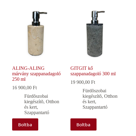
ALING-ALING
GITGIT kő
márvány szappanadagoló
szappanadagoló 300 ml
250 ml
19 900,00
Ft
16 900,00
Ft
Fürdõszobai
Fürdõszobai
kiegészítõ
,
Otthon
kiegészítõ
,
Otthon
és kert
,
és kert
,
Szappantartó
Szappantartó
Boltba
Boltba