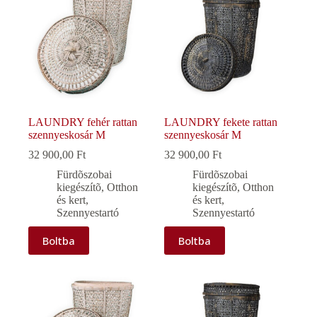
LAUNDRY fehér rattan
LAUNDRY fekete rattan
szennyeskosár M
szennyeskosár M
32 900,00
Ft
32 900,00
Ft
Fürdõszobai
Fürdõszobai
kiegészítõ
,
Otthon
kiegészítõ
,
Otthon
és kert
,
és kert
,
Szennyestartó
Szennyestartó
Boltba
Boltba