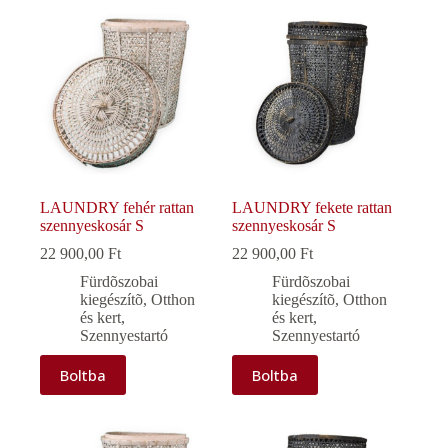
LAUNDRY fehér rattan
LAUNDRY fekete rattan
szennyeskosár S
szennyeskosár S
22 900,00
Ft
22 900,00
Ft
Fürdõszobai
Fürdõszobai
kiegészítõ
,
Otthon
kiegészítõ
,
Otthon
és kert
,
és kert
,
Szennyestartó
Szennyestartó
Boltba
Boltba