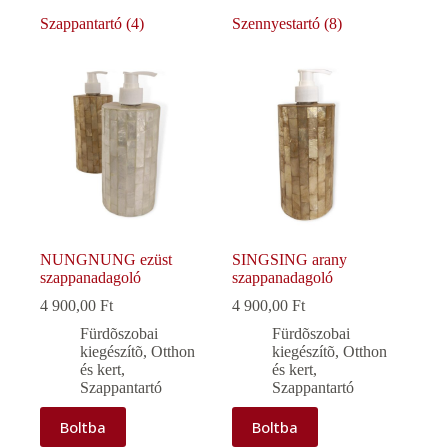
Szappantartó
(4)
Szennyestartó
(8)
NUNGNUNG ezüst
SINGSING arany
szappanadagoló
szappanadagoló
4 900,00
Ft
4 900,00
Ft
Fürdõszobai
Fürdõszobai
kiegészítõ
,
Otthon
kiegészítõ
,
Otthon
és kert
,
és kert
,
Szappantartó
Szappantartó
Boltba
Boltba