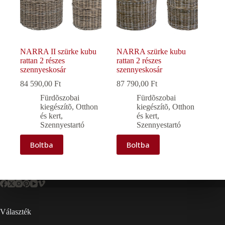
NARRA II szürke kubu
NARRA szürke kubu
rattan 2 részes
rattan 2 részes
szennyeskosár
szennyeskosár
84 590,00
Ft
87 790,00
Ft
Fürdõszobai
Fürdõszobai
kiegészítõ
,
Otthon
kiegészítõ
,
Otthon
és kert
,
és kert
,
Szennyestartó
Szennyestartó
Boltba
Boltba
Választék