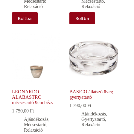
Mécsestartó
,
Mécsestartó
,
Relaxáció
Relaxáció
Boltba
Boltba
LEONARDO
BASICO átlátszó üveg
ALABASTRO
gyertyatartó
mécsestartó 9cm bézs
1 790,00
Ft
1 750,00
Ft
Ajándékozás
,
Ajándékozás
,
Gyertyatartó
,
Mécsestartó
,
Relaxáció
Relaxáció