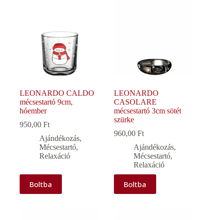
LEONARDO CALDO
LEONARDO
mécsestartó 9cm,
CASOLARE
hóember
mécsestartó 3cm sötét
szürke
950,00
Ft
960,00
Ft
Ajándékozás
,
Mécsestartó
,
Ajándékozás
,
Relaxáció
Mécsestartó
,
Relaxáció
Boltba
Boltba