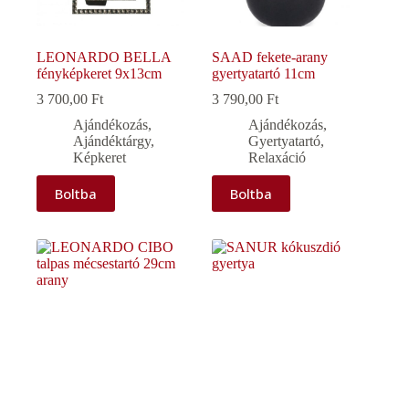
LEONARDO BELLA
SAAD fekete-arany
fényképkeret 9x13cm
gyertyatartó 11cm
3 700,00
Ft
3 790,00
Ft
Ajándékozás
,
Ajándékozás
,
Ajándéktárgy
,
Gyertyatartó
,
Képkeret
Relaxáció
Boltba
Boltba