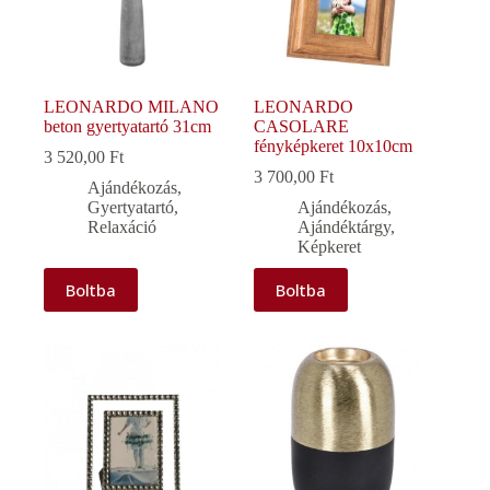
LEONARDO MILANO
LEONARDO
beton gyertyatartó 31cm
CASOLARE
fényképkeret 10x10cm
3 520,00
Ft
3 700,00
Ft
Ajándékozás
,
Gyertyatartó
,
Ajándékozás
,
Relaxáció
Ajándéktárgy
,
Képkeret
Boltba
Boltba