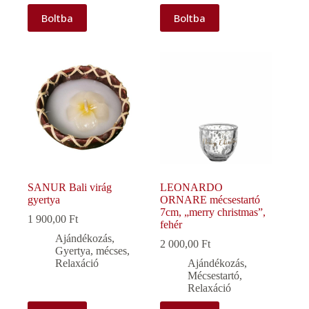
Boltba
Boltba
SANUR Bali virág
LEONARDO
gyertya
ORNARE mécsestartó
7cm, „merry christmas”,
1 900,00
Ft
fehér
Ajándékozás
,
2 000,00
Ft
Gyertya, mécses
,
Relaxáció
Ajándékozás
,
Mécsestartó
,
Relaxáció