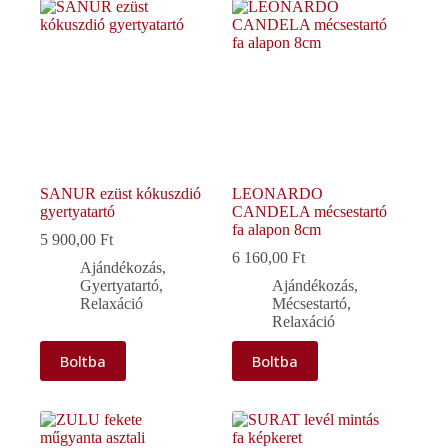
SANUR ezüst kókuszdió
LEONARDO
gyertyatartó
CANDELA mécsestartó
fa alapon 8cm
5 900,00
Ft
6 160,00
Ft
Ajándékozás
,
Gyertyatartó
,
Ajándékozás
,
Relaxáció
Mécsestartó
,
Relaxáció
Boltba
Boltba