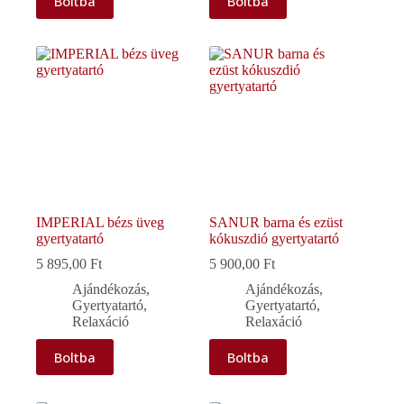
Boltba
Boltba
IMPERIAL bézs üveg
SANUR barna és ezüst
gyertyatartó
kókuszdió gyertyatartó
5 895,00
Ft
5 900,00
Ft
Ajándékozás
,
Ajándékozás
,
Gyertyatartó
,
Gyertyatartó
,
Relaxáció
Relaxáció
Boltba
Boltba