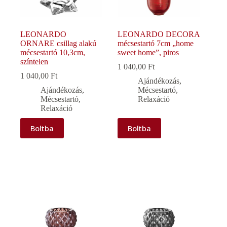
LEONARDO
LEONARDO DECORA
ORNARE csillag alakú
mécsestartó 7cm „home
mécsestartó 10,3cm,
sweet home”, piros
színtelen
1 040,00
Ft
1 040,00
Ft
Ajándékozás
,
Ajándékozás
,
Mécsestartó
,
Mécsestartó
,
Relaxáció
Relaxáció
Boltba
Boltba