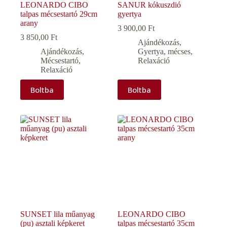
LEONARDO CIBO
SANUR kókuszdió
talpas mécsestartó 29cm
gyertya
arany
3 900,00
Ft
3 850,00
Ft
Ajándékozás
,
Ajándékozás
,
Gyertya, mécses
,
Mécsestartó
,
Relaxáció
Relaxáció
Boltba
Boltba
SUNSET lila műanyag
LEONARDO CIBO
(pu) asztali képkeret
talpas mécsestartó 35cm