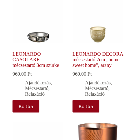
LEONARDO
LEONARDO DECORA
CASOLARE
mécsestartó 7cm „home
mécsestartó 3cm szürke
sweet home”, arany
960,00
Ft
960,00
Ft
Ajándékozás
,
Ajándékozás
,
Mécsestartó
,
Mécsestartó
,
Relaxáció
Relaxáció
Boltba
Boltba