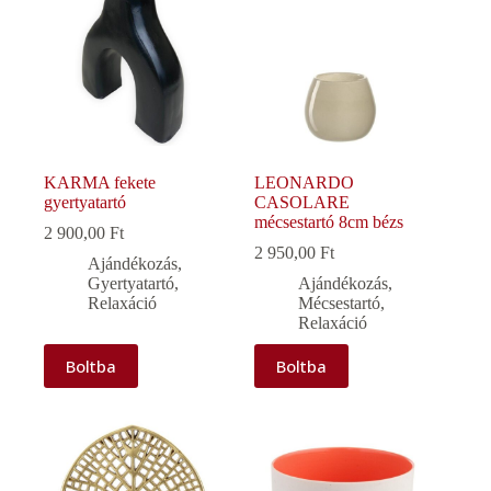
KARMA fekete
LEONARDO
gyertyatartó
CASOLARE
mécsestartó 8cm bézs
2 900,00
Ft
2 950,00
Ft
Ajándékozás
,
Gyertyatartó
,
Ajándékozás
,
Relaxáció
Mécsestartó
,
Relaxáció
Boltba
Boltba