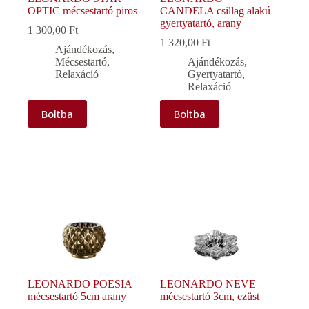
OPTIC mécsestartó piros
CANDELA csillag alakú
gyertyatartó, arany
1 300,00
Ft
1 320,00
Ft
Ajándékozás
,
Mécsestartó
,
Ajándékozás
,
Relaxáció
Gyertyatartó
,
Relaxáció
Boltba
Boltba
LEONARDO POESIA
LEONARDO NEVE
mécsestartó 5cm arany
mécsestartó 3cm, ezüst