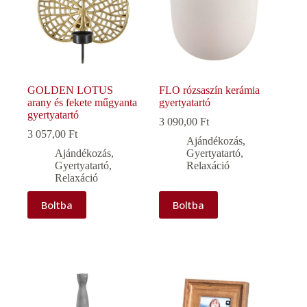
GOLDEN LOTUS
FLO rózsaszín kerámia
arany és fekete műgyanta
gyertyatartó
gyertyatartó
3 090,00
Ft
3 057,00
Ft
Ajándékozás
,
Ajándékozás
,
Gyertyatartó
,
Gyertyatartó
,
Relaxáció
Relaxáció
Boltba
Boltba