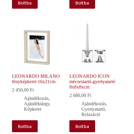
Boltba
Boltba
LEONARDO MILANO
LEONARDO ICON
fényképkeret 16x21cm
mécsestartó-gyertyatartó
8x8x8xcm
2 450,00
Ft
2 680,00
Ft
Ajándékozás
,
Ajándéktárgy
,
Ajándékozás
,
Képkeret
Gyertyatartó
,
Relaxáció
Boltba
Boltba