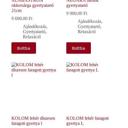
ALABASTRON
NEGARA farönk
okkersárga gyertyatartó
gyertyatartó
21cm
9 900,00
Ft
9 690,00
Ft
Ajándékozás
,
Ajándékozás
,
Gyertyatartó
,
Gyertyatartó
,
Relaxáció
Relaxáció
Boltba
Boltba
KOLOM fehér díszesen
KOLOM fehér faragott
faragott gyertya l
gyertya L