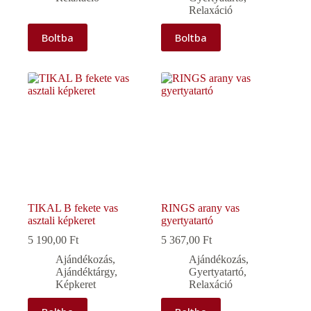
Relaxáció
Boltba
Boltba
TIKAL B fekete vas
RINGS arany vas
asztali képkeret
gyertyatartó
5 190,00
Ft
5 367,00
Ft
Ajándékozás
,
Ajándékozás
,
Ajándéktárgy
,
Gyertyatartó
,
Képkeret
Relaxáció