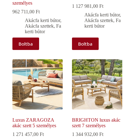
személyes
1 127 981,00
Ft
962 711,00
Ft
Akácfa kerti bútor
,
Akácfa kerti bútor
,
Akácfa szettek
,
Fa
Akácfa szettek
,
Fa
kerti bútor
kerti bútor
Boltba
Boltba
Luxus ZARAGOZA
BRIGHTON luxus akác
akác szett 5 személyes
szett 7 személyes
1 271 457,00
Ft
1 344 932,00
Ft