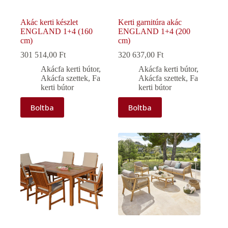
Akác kerti készlet
Kerti garnitúra akác
ENGLAND 1+4 (160
ENGLAND 1+4 (200
cm)
cm)
301 514,00
Ft
320 637,00
Ft
Akácfa kerti bútor
,
Akácfa kerti bútor
,
Akácfa szettek
,
Fa
Akácfa szettek
,
Fa
kerti bútor
kerti bútor
Boltba
Boltba