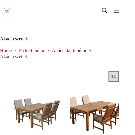
Skip
to
content
Akácfa szettek
Home
Fa kerti bútor
Akácfa kerti bútor
Akácfa szettek