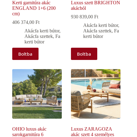
Kerti garnitúra akác
Luxus szett BRIGHTON
ENGLAND 1+6 (200
akácból
cm)
930 839,00
Ft
406 374,00
Ft
Akácfa kerti bútor
,
Akácfa kerti bútor
,
Akácfa szettek
,
Fa
Akácfa szettek
,
Fa
kerti bútor
kerti bútor
Boltba
Boltba
OHIO luxus akác
Luxus ZARAGOZA
sarokgarnitúra 6
akác szett 4 személyes