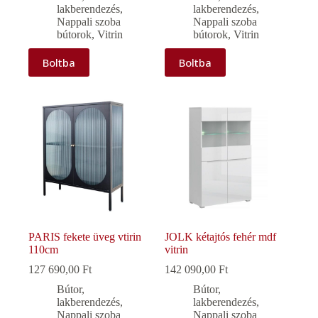
lakberendezés
,
lakberendezés
,
Nappali szoba
Nappali szoba
bútorok
,
Vitrin
bútorok
,
Vitrin
Boltba
Boltba
PARIS fekete üveg vtirin
JOLK kétajtós fehér mdf
110cm
vitrin
127 690,00
Ft
142 090,00
Ft
Bútor,
Bútor,
lakberendezés
,
lakberendezés
,
Nappali szoba
Nappali szoba