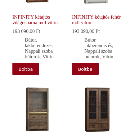
INFINITY kétajtós
INFINITY kétajtós fehér
világosbarna mdf vitrin
mdf vitrin
193 090,00
Ft
193 090,00
Ft
Bútor,
Bútor,
lakberendezés
,
lakberendezés
,
Nappali szoba
Nappali szoba
bútorok
,
Vitrin
bútorok
,
Vitrin
Boltba
Boltba