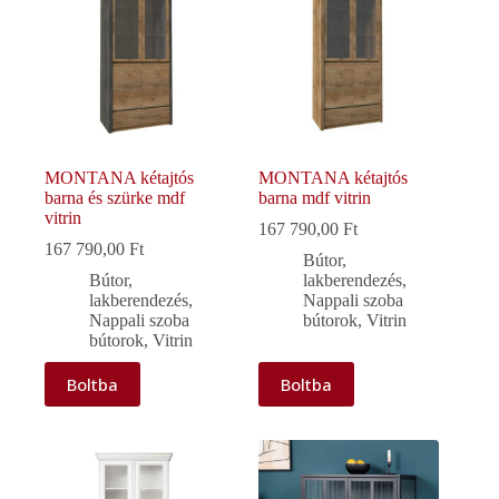
MONTANA kétajtós
MONTANA kétajtós
barna és szürke mdf
barna mdf vitrin
vitrin
167 790,00
Ft
167 790,00
Ft
Bútor,
Bútor,
lakberendezés
,
lakberendezés
,
Nappali szoba
Nappali szoba
bútorok
,
Vitrin
bútorok
,
Vitrin
Boltba
Boltba