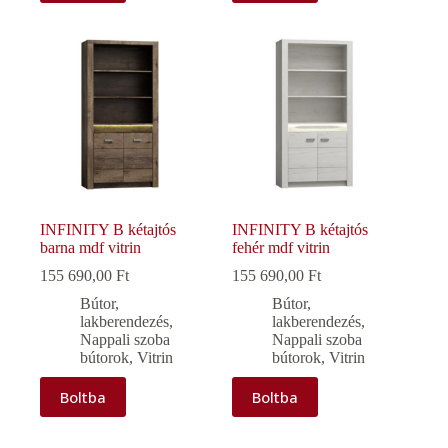
INFINITY B kétajtós
INFINITY B kétajtós
barna mdf vitrin
fehér mdf vitrin
155 690,00
Ft
155 690,00
Ft
Bútor,
Bútor,
lakberendezés
,
lakberendezés
,
Nappali szoba
Nappali szoba
bútorok
,
Vitrin
bútorok
,
Vitrin
Boltba
Boltba