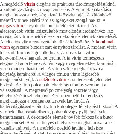
A megfelelő
vitrin
elegáns és praktikus tárolómegoldást kínál
a különleges tárgyak megjelenítésére. A vitrinek kialakítása
meghatározza a helyiség vizuális összhangját. A különböző
méretű vitrinek eltérő tárolási igényeket szolgálnak ki. A
magas vitrin
nagyobb bemutatófelületet biztosít. Az
alacsonyabb vitrin letisztultabb megjelenést eredményez. Az
üvegajtós vitrin lehetővé teszi a dekorációs elemek kiemelését.
A telt ajtós vitrin rendezettebb külsőt kölcsönöz. A
kombinált
vitrin
egyszerre biztosít zárt és nyitott tárolást. A modern vitrin
letisztult formavilágot alkalmaz. A klasszikus vitrin
hagyományos hangulatot teremt. A fa vitrin természetes
eleganciát ad a térnek. A fém vagy üveg elemekkel kombinált
vitrin modern hatást kelt. A vitrin színe meghatározza a
helyiség karakterét. A világos tónusú vitrin légiesebb
megjelenést nyújt. A
sötétebb vitrin
karakteresebb jelenlétet
biztosít. A vitrin polcainak teherbírása fontos szempont a
választásnál. A megfelelő polcmélység sokféle tárgy
elhelyezését teszi lehetővé. A vitrinen belüli elrendezés
meghatározza a bemutatott tárgyak látványát. A
háttérvilágítással ellátott vitrin különleges fényhatást biztosít. A
vitrinek alkalmasak díszek, poharak vagy gyűjtemények
bemutatására. A dekorációs elemek tovább fokozzák a bútor
megjelenését. A vitrin helyes elhelyezése meghatározza a tér
vizuális arányait. A megfelelő pozíció javítja a helyiség
áttekinthetőségét. A stabil szerkezet hosszú távú felhasználást