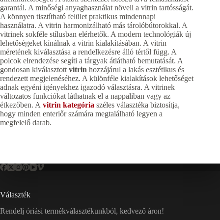
garantál. A minőségi anyaghasználat növeli a vitrin tartósságát.
A könnyen tisztítható felület praktikus mindennapi
használatra. A vitrin harmonizálható más tárolóbútorokkal. A
vitrinek sokféle stílusban elérhetők. A modern technológiák új
lehetőségeket kínálnak a vitrin kialakításában. A vitrin
méretének kiválasztása a rendelkezésre álló tértől függ. A
polcok elrendezése segíti a tárgyak átlátható bemutatását. A
gondosan kiválasztott
vitrin
hozzájárul a lakás esztétikus és
rendezett megjelenéséhez. A különféle kialakítások lehetőséget
adnak egyéni igényekhez igazodó választásra. A vitrinek
változatos funkciókat láthatnak el a nappaliban vagy az
étkezőben. A
vitrin kategória
széles választéka biztosítja,
hogy minden enteriőr számára megtalálható legyen a
megfelelő darab.
Választék
Rendelj óriási termékválasztékunkból, kedvező áron!