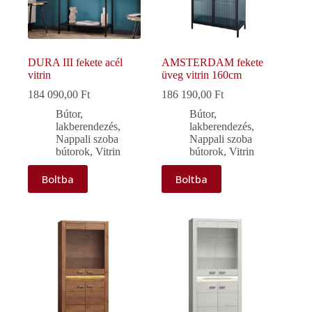
DURA III fekete acél
AMSTERDAM fekete
vitrin
üveg vitrin 160cm
184 090,00
Ft
186 190,00
Ft
Bútor,
Bútor,
lakberendezés
,
lakberendezés
,
Nappali szoba
Nappali szoba
bútorok
,
Vitrin
bútorok
,
Vitrin
Boltba
Boltba