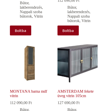
112 090,00
Ft
Bútor,
lakberendezés
,
Bútor,
Nappali szoba
lakberendezés
,
bútorok
,
Vitrin
Nappali szoba
bútorok
,
Vitrin
Boltba
Boltba
MONTANA barna mdf
AMSTERDAM fekete
vitrin
üveg vitrin 105cm
112 090,00
Ft
127 690,00
Ft
Bútor,
Bútor,