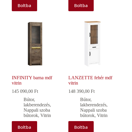
Boltba
Boltba
INFINITY barna mdf
LANZETTE fehér mdf
vitrin
vitrin
145 090,00
Ft
148 390,00
Ft
Bútor,
Bútor,
lakberendezés
,
lakberendezés
,
Nappali szoba
Nappali szoba
bútorok
,
Vitrin
bútorok
,
Vitrin
Boltba
Boltba