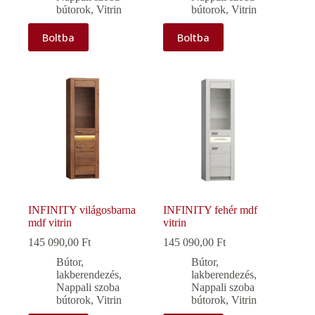
bútorok
,
Vitrin
bútorok
,
Vitrin
Boltba
Boltba
INFINITY világosbarna
INFINITY fehér mdf
mdf vitrin
vitrin
145 090,00
Ft
145 090,00
Ft
Bútor,
Bútor,
lakberendezés
,
lakberendezés
,
Nappali szoba
Nappali szoba
bútorok
,
Vitrin
bútorok
,
Vitrin