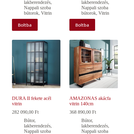
lakberendezés
,
lakberendezés
,
Nappali szoba
Nappali szoba
bútorok
,
Vitrin
bútorok
,
Vitrin
Boltba
Boltba
DURA II fekete acél
AMAZONAS akácfa
vitrin
vitrin 140cm
282 090,00
Ft
368 890,00
Ft
Bútor,
Bútor,
lakberendezés
,
lakberendezés
,
Nappali szoba
Nappali szoba