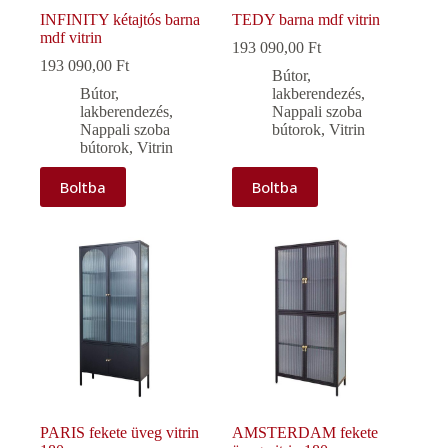
INFINITY kétajtós barna
TEDY barna mdf vitrin
mdf vitrin
193 090,00
Ft
193 090,00
Ft
Bútor,
Bútor,
lakberendezés
,
lakberendezés
,
Nappali szoba
Nappali szoba
bútorok
,
Vitrin
bútorok
,
Vitrin
Boltba
Boltba
PARIS fekete üveg vitrin
AMSTERDAM fekete