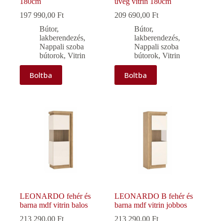
180cm
üveg vitrin 180cm
197 990,00
Ft
209 690,00
Ft
Bútor,
Bútor,
lakberendezés
,
lakberendezés
,
Nappali szoba
Nappali szoba
bútorok
,
Vitrin
bútorok
,
Vitrin
Boltba
Boltba
LEONARDO fehér és
LEONARDO B fehér és
barna mdf vitrin balos
barna mdf vitrin jobbos
213 290,00
Ft
213 290,00
Ft