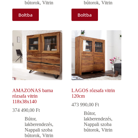
bútorok
,
Vitrin
bútorok
,
Vitrin
Boltba
Boltba
AMAZONAS barna
LAGOS rózsafa vitrin
rózsafa vitrin
120cm
118x38x140
473 990,00
Ft
374 490,00
Ft
Bútor,
Bútor,
lakberendezés
,
lakberendezés
,
Nappali szoba
Nappali szoba
bútorok
,
Vitrin
bútorok
,
Vitrin