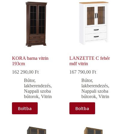
KORA barna vitrin
LANZETTE C fehér
193cm
mdf vitrin
162 290,00
Ft
167 790,00
Ft
Bútor,
Bútor,
lakberendezés
,
lakberendezés
,
Nappali szoba
Nappali szoba
bútorok
,
Vitrin
bútorok
,
Vitrin
Boltba
Boltba