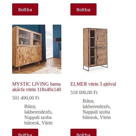
Boltba
Boltba
MYSTIC LIVING barna
ELMER vitrin 3 ajtóval
akácfa vitrin 118x40x140
518 690,00
Ft
501 490,00
Ft
Bútor,
Bútor,
lakberendezés
,
lakberendezés
,
Nappali szoba
Nappali szoba
bútorok
,
Vitrin
bútorok
,
Vitrin
Boltba
Boltba