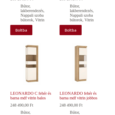
Bútor,
Bútor,
lakberendezés
,
lakberendezés
,
Nappali szoba
Nappali szoba
bútorok
,
Vitrin
bútorok
,
Vitrin
Boltba
Boltba
LEONARDO C fehér és
LEONARDO fehér és
barna mdf vitrin balos
barna mdf vitrin jobbos
248 490,00
Ft
248 490,00
Ft
Bútor,
Bútor,