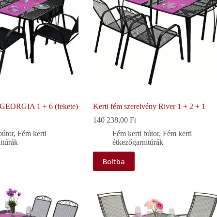
t GEORGIA 1 + 6 (fekete)
Kerti fém szerelvény River 1 + 2 + 1
140 238,00
Ft
bútor
,
Fém kerti
Fém kerti bútor
,
Fém kerti
itúrák
étkezőgarnitúrák
Boltba