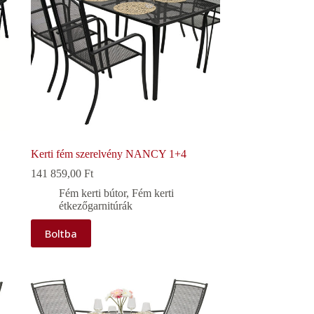
Kerti fém szerelvény NANCY 1+4
141 859,00
Ft
Fém kerti bútor
,
Fém kerti
étkezőgarnitúrák
Boltba