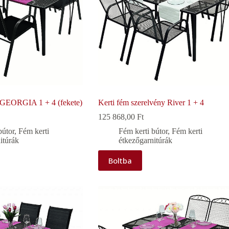
t GEORGIA 1 + 4 (fekete)
Kerti fém szerelvény River 1 + 4
125 868,00
Ft
bútor
,
Fém kerti
Fém kerti bútor
,
Fém kerti
itúrák
étkezőgarnitúrák
Boltba