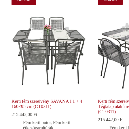
Kerti fém szerelvény SAVANA I 1 + 4
Kerti fém szere
160×95 cm (CT0311)
Téglalap alakú a
(CT0311)
215 442,00
Ft
215 442,00
Ft
Fém kerti bútor
,
Fém kerti
étkezőgarnitúrák
Fém kerti 