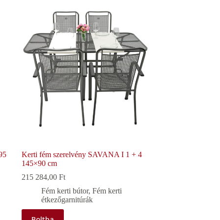
95
Kerti fém szerelvény SAVANA I 1 + 4
145×90 cm
215 284,00
Ft
Fém kerti bútor
,
Fém kerti
étkezőgarnitúrák
Boltba