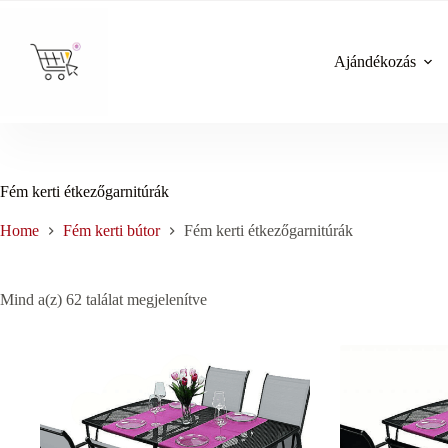
Skip
to
content
Ajándékozás
Fém kerti étkezőgarnitúrák
Home
Fém kerti bútor
Fém kerti étkezőgarnitúrák
Sorted
Mind a(z) 62 találat megjelenítve
by
price:
low
to
high