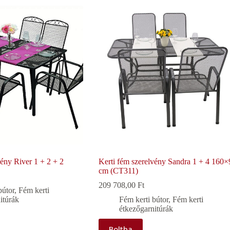
vény River 1 + 2 + 2
Kerti fém szerelvény Sandra 1 + 4 160×
cm (CT311)
209 708,00
Ft
bútor
,
Fém kerti
itúrák
Fém kerti bútor
,
Fém kerti
étkezőgarnitúrák
Boltba