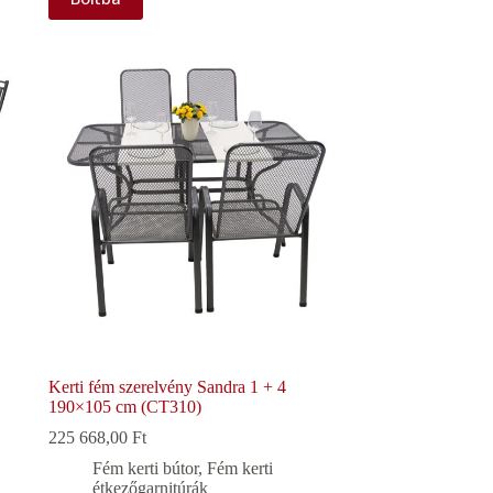
Kerti fém szerelvény Sandra 1 + 4
190×105 cm (CT310)
225 668,00
Ft
Fém kerti bútor
,
Fém kerti
étkezőgarnitúrák