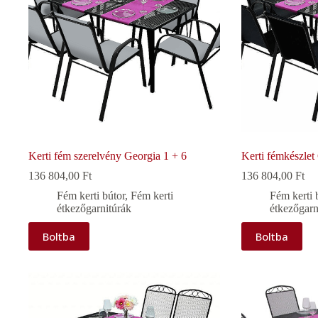
Kerti fém szerelvény Georgia 1 + 6
Kerti fémkészle
136 804,00
Ft
136 804,00
Ft
Fém kerti bútor
,
Fém kerti
Fém kerti 
étkezőgarnitúrák
étkezőgarn
Boltba
Boltba