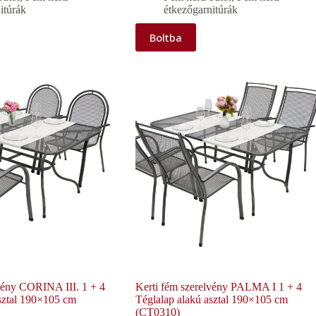
itúrák
étkezőgarnitúrák
Boltba
lvény CORINA III. 1 + 4
Kerti fém szerelvény PALMA I 1 + 4
sztal 190×105 cm
Téglalap alakú asztal 190×105 cm
(CT0310)