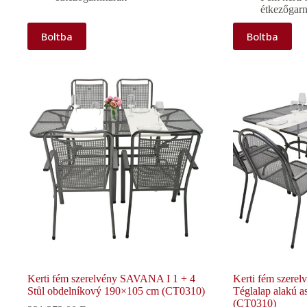
étkezőgarn
Boltba
Boltba
Kerti fém szerelvény SAVANA I 1 + 4
Kerti fém szere
Stůl obdelníkový 190×105 cm (CT0310)
Téglalap alakú a
(CT0310)