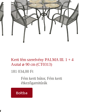
Kerti fém szerelvény PALMA III. 1 + 4
Asztal ⌀ 90 cm (CT0313)
181 034,00
Ft
Fém kerti bútor
,
Fém kerti
étkezőgarnitúrák
Boltba