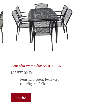
Kerti fém szerelvény AVILA 1+6
187 577,00
Ft
Fém kerti bútor
,
Fém kerti
étkezőgarnitúrák
Boltba