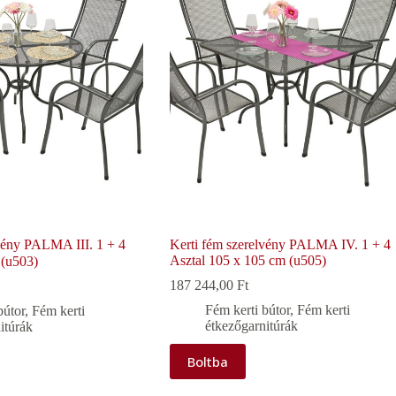
vény PALMA III. 1 + 4
Kerti fém szerelvény PALMA IV. 1 + 4
Asztal 105 x 105 cm (u505)
 (u503)
187 244,00
Ft
Fém kerti bútor
,
Fém kerti
bútor
,
Fém kerti
étkezőgarnitúrák
itúrák
Boltba