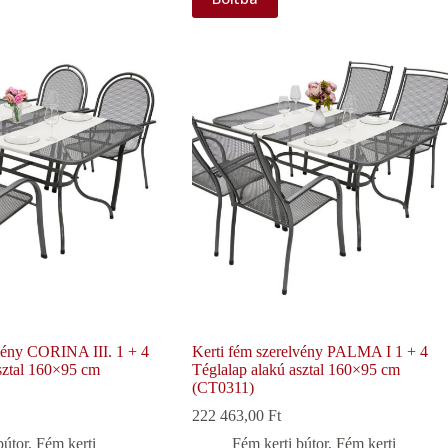
lvény CORINA III. 1 + 4
Kerti fém szerelvény PALMA I 1 + 4
sztal 160×95 cm
Téglalap alakú asztal 160×95 cm
(CT0311)
222 463,00
Ft
bútor
,
Fém kerti
Fém kerti bútor
,
Fém kerti