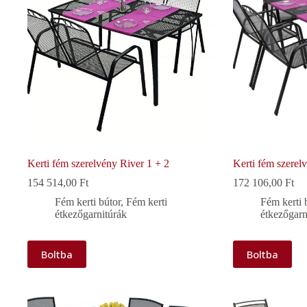
Kerti fém szerelvény River 1 + 2
Kerti fém szerel
154 514,00
Ft
172 106,00
Ft
Fém kerti bútor
,
Fém kerti
Fém kerti 
étkezőgarnitúrák
étkezőgarn
Boltba
Boltba