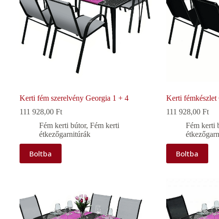
Kerti fém szerelvény Georgia 1 + 4
Kerti fémkészle
111 928,00
Ft
111 928,00
Ft
Fém kerti bútor
,
Fém kerti
Fém kerti 
étkezőgarnitúrák
étkezőgarn
Boltba
Boltba