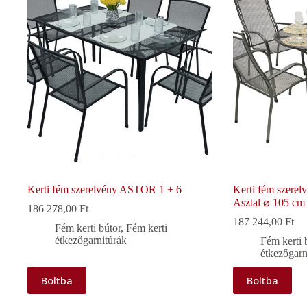
Kerti fém szerelvény ASTOR 1 + 6
Kerti fém szerel
Asztal ⌀ 105 cm
186 278,00
Ft
187 244,00
Ft
Fém kerti bútor
,
Fém kerti
étkezőgarnitúrák
Fém kerti 
étkezőgarn
Boltba
Boltba