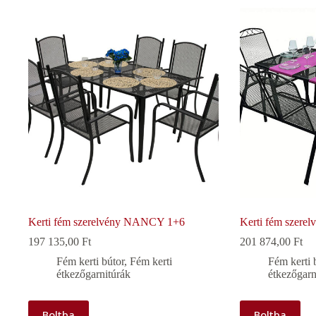
Kerti fém szerelvény NANCY 1+6
Kerti fém szerel
197 135,00
Ft
201 874,00
Ft
Fém kerti bútor
,
Fém kerti
Fém kerti 
étkezőgarnitúrák
étkezőgarn
Boltba
Boltba