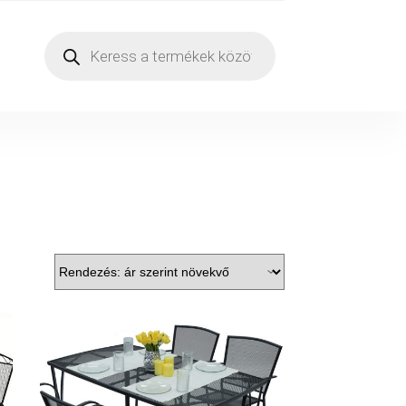
Products
search