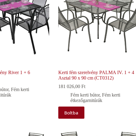
vény River 1 + 6
Kerti fém szerelvény PALMA IV. 1 + 4
Asztal 90 x 90 cm (CT0312)
181 026,00
Ft
bútor
,
Fém kerti
itúrák
Fém kerti bútor
,
Fém kerti
étkezőgarnitúrák
Boltba