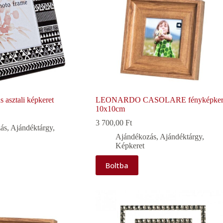
 asztali képkeret
LEONARDO CASOLARE fényképker
10x10cm
3 700,00
Ft
ás
,
Ajándéktárgy
,
Ajándékozás
,
Ajándéktárgy
,
Képkeret
Boltba