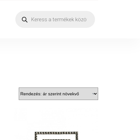
Products
search