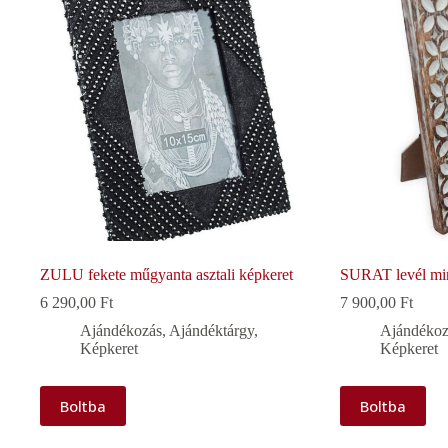
ZULU fekete műgyanta asztali képkeret
SURAT levél min
6 290,00
Ft
7 900,00
Ft
Ajándékozás
,
Ajándéktárgy
,
Ajándékoz
Képkeret
Képkeret
Boltba
Boltba