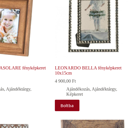
OLARE fényképkeret
LEONARDO BELLA fényképkeret
10x15cm
4 900,00
Ft
ás
,
Ajándéktárgy
,
Ajándékozás
,
Ajándéktárgy
,
Képkeret
Boltba