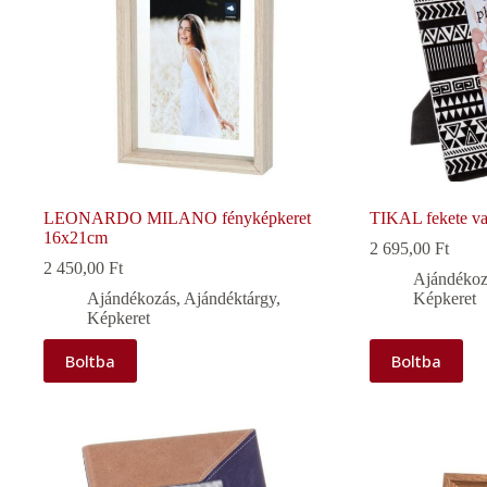
LEONARDO MILANO fényképkeret
TIKAL fekete vas
16x21cm
2 695,00
Ft
2 450,00
Ft
Ajándékoz
Ajándékozás
,
Ajándéktárgy
,
Képkeret
Képkeret
Boltba
Boltba