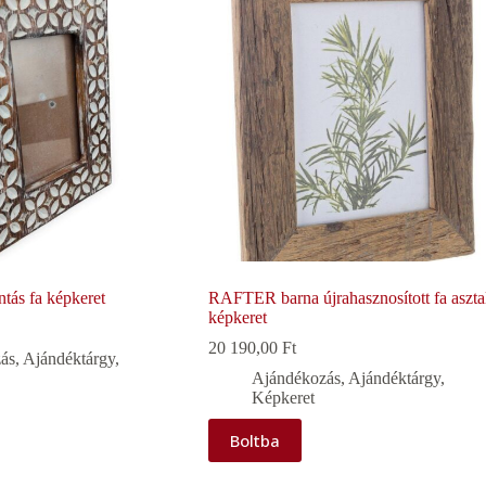
tás fa képkeret
RAFTER barna újrahasznosított fa aszta
képkeret
20 190,00
Ft
ás
,
Ajándéktárgy
,
Ajándékozás
,
Ajándéktárgy
,
Képkeret
Boltba