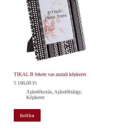
TIKAL B fekete vas asztali képkeret
5 190,00
Ft
Ajándékozás
,
Ajándéktárgy
,
Képkeret
Boltba