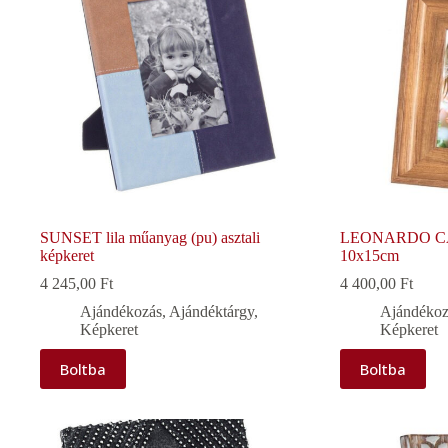
SUNSET lila műanyag (pu) asztali
LEONARDO CAS
képkeret
10x15cm
4 245,00
Ft
4 400,00
Ft
Ajándékozás
,
Ajándéktárgy
,
Ajándékoz
Képkeret
Képkeret
Boltba
Boltba