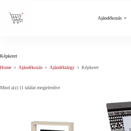
Skip
to
content
Ajándékozás
Képkeret
Home
Ajándékozás
Ajándéktárgy
Képkeret
Sorted
Mind a(z) 11 találat megjelenítve
by
price:
low
to
high