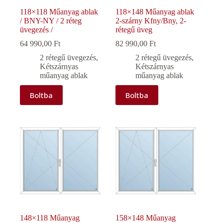
118×118 Műanyag ablak
118×148 Műanyag ablak
/ BNY-NY / 2 réteg
2-szárny Kfny/Bny, 2-
üvegezés /
rétegű üveg
64 990,00
Ft
82 990,00
Ft
2 rétegű üvegezés
,
2 rétegű üvegezés
,
Kétszárnyas
Kétszárnyas
műanyag ablak
műanyag ablak
Boltba
Boltba
148×118 Műanyag
158×148 Műanyag