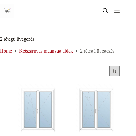
Skip
to
content
2 rétegű üvegezés
Home
Kétszárnyas műanyag ablak
2 rétegű üvegezés