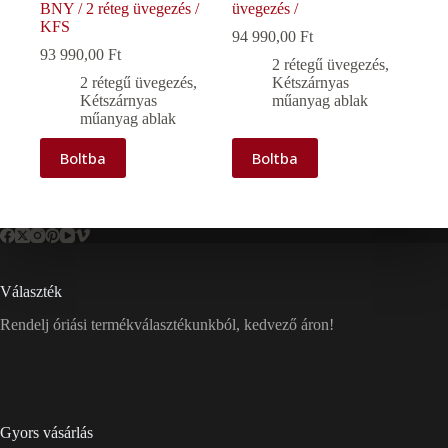
BNY / 2 réteg üvegezés /
üvegezés /
KFS
94 990,00
Ft
93 990,00
Ft
2 rétegű üvegezés
,
2 rétegű üvegezés
,
Kétszárnyas
Kétszárnyas
műanyag ablak
műanyag ablak
Boltba
Boltba
Választék
Rendelj óriási termékválasztékunkból, kedvező áron!
Gyors vásárlás