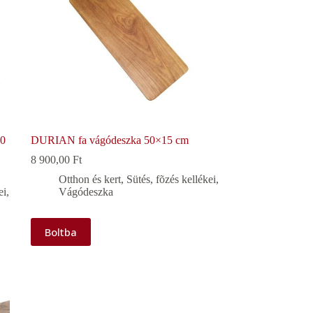
20
DURIAN fa vágódeszka 50×15 cm
8 900,00
Ft
Otthon és kert
,
Sütés, fõzés kellékei
,
ei
,
Vágódeszka
Boltba