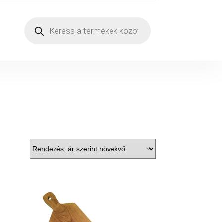
Products
search