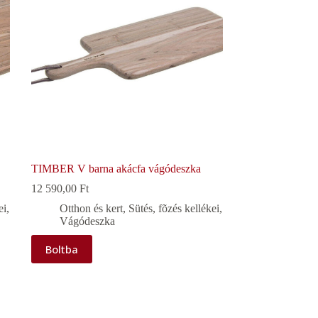
TIMBER V barna akácfa vágódeszka
12 590,00
Ft
ei
,
Otthon és kert
,
Sütés, fõzés kellékei
,
Vágódeszka
Boltba