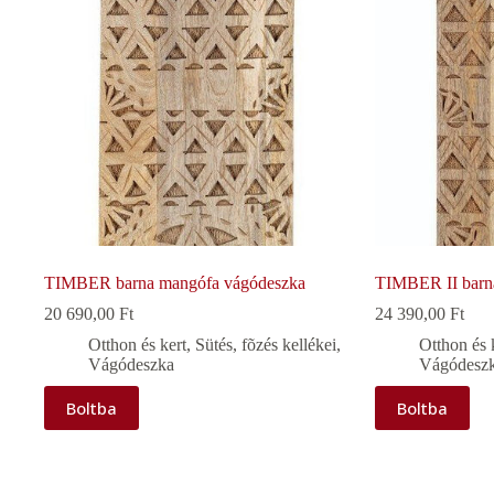
TIMBER barna mangófa vágódeszka
TIMBER II barn
20 690,00
Ft
24 390,00
Ft
Otthon és kert
,
Sütés, fõzés kellékei
,
Otthon és 
Vágódeszka
Vágódesz
Boltba
Boltba