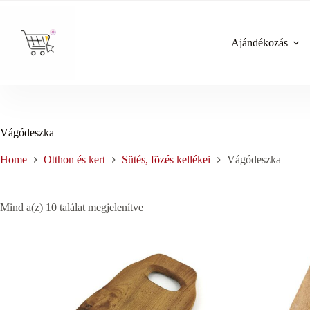
Skip
to
content
Ajándékozás
Vágódeszka
Home
Otthon és kert
Sütés, fõzés kellékei
Vágódeszka
Sorted
Mind a(z) 10 találat megjelenítve
by
price:
low
to
high