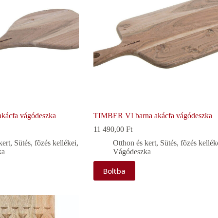
kácfa vágódeszka
TIMBER VI barna akácfa vágódeszka
11 490,00
Ft
kert
,
Sütés, fõzés kellékei
,
Otthon és kert
,
Sütés, fõzés kellék
ka
Vágódeszka
Boltba