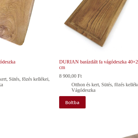
ódeszka
DURIAN barázdált fa vágódeszka 40×
cm
8 900,00
Ft
kert
,
Sütés, fõzés kellékei
,
ka
Otthon és kert
,
Sütés, fõzés kellék
Vágódeszka
Boltba