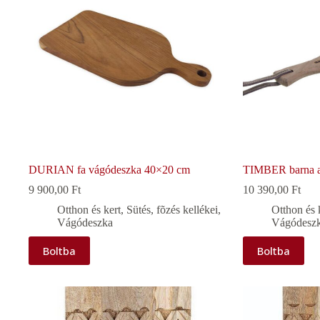
DURIAN fa vágódeszka 40×20 cm
TIMBER barna a
9 900,00
Ft
10 390,00
Ft
Otthon és kert
,
Sütés, fõzés kellékei
,
Otthon és 
Vágódeszka
Vágódesz
Boltba
Boltba