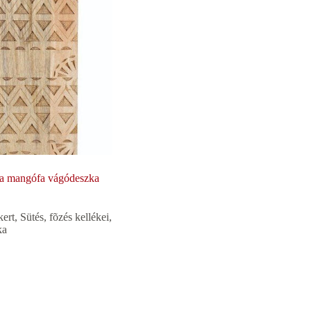
a mangófa vágódeszka
kert
,
Sütés, fõzés kellékei
,
ka