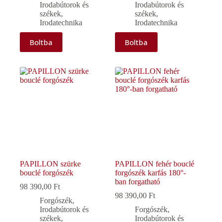
Irodabútorok és
Irodabútorok és
székek
,
székek
,
Irodatechnika
Irodatechnika
Boltba
Boltba
PAPILLON szürke
PAPILLON fehér bouclé
bouclé forgószék
forgószék karfás 180°-
ban forgatható
98 390,00
Ft
98 390,00
Ft
Forgószék
,
Irodabútorok és
Forgószék
,
székek
,
Irodabútorok és