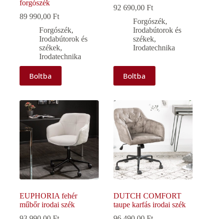
forgószék
92 690,00
Ft
89 990,00
Ft
Forgószék
,
Forgószék
,
Irodabútorok és
Irodabútorok és
székek
,
székek
,
Irodatechnika
Irodatechnika
Boltba
Boltba
EUPHORIA fehér
DUTCH COMFORT
műbőr irodai szék
taupe karfás irodai szék
93 990,00
Ft
96 490,00
Ft