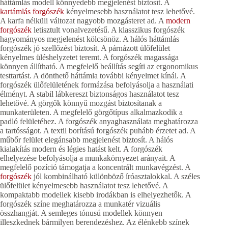
háttámlás modell könnyedebb megjelenést biztosít. A
kartámlás forgószék
kényelmesebb használatot tesz lehetővé.
A karfa nélküli változat nagyobb mozgásteret ad. A
modern
forgószék
letisztult vonalvezetésű. A klasszikus forgószék
hagyományos megjelenést kölcsönöz. A hálós háttámlás
forgószék jó szellőzést biztosít. A párnázott ülőfelület
kényelmes üléshelyzetet teremt. A forgószék magassága
könnyen állítható. A megfelelő beállítás segíti az ergonomikus
testtartást. A dönthető háttámla további kényelmet kínál. A
forgószék ülőfelületének formázása befolyásolja a használati
élményt. A stabil lábkereszt biztonságos használatot tesz
lehetővé. A görgők könnyű mozgást biztosítanak a
munkaterületen. A megfelelő görgőtípus alkalmazkodik a
padló felületéhez. A forgószék anyaghasználata meghatározza
a tartósságot. A textil borítású forgószék puhább érzetet ad. A
műbőr felület elegánsabb megjelenést biztosít. A hálós
kialakítás modern és légies hatást kelt. A forgószék
elhelyezése befolyásolja a munkakörnyezet arányait. A
megfelelő pozíció támogatja a koncentrált munkavégzést. A
forgószék
jól kombinálható különböző íróasztalokkal. A széles
ülőfelület kényelmesebb használatot tesz lehetővé. A
kompaktabb modellek kisebb irodákban is elhelyezhetők. A
forgószék színe meghatározza a munkatér vizuális
összhangját. A semleges tónusú modellek könnyen
illeszkednek bármilyen berendezéshez. Az élénkebb színek