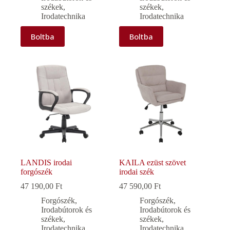
székek
,
székek
,
Irodatechnika
Irodatechnika
Boltba
Boltba
LANDIS irodai
KAILA ezüst szövet
forgószék
irodai szék
47 190,00
Ft
47 590,00
Ft
Forgószék
,
Forgószék
,
Irodabútorok és
Irodabútorok és
székek
,
székek
,
Irodatechnika
Irodatechnika