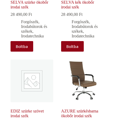
SELVA szürke ökobőr
SELVA kék ökobőr
irodai szék
irodai szék
28 490,00
Ft
28 490,00
Ft
Forgószék
,
Forgószék
,
Irodabútorok és
Irodabútorok és
székek
,
székek
,
Irodatechnika
Irodatechnika
Boltba
Boltba
EDIZ szürke szövet
AZURE szürkésbarna
irodai szék
ökobőr irodai szék