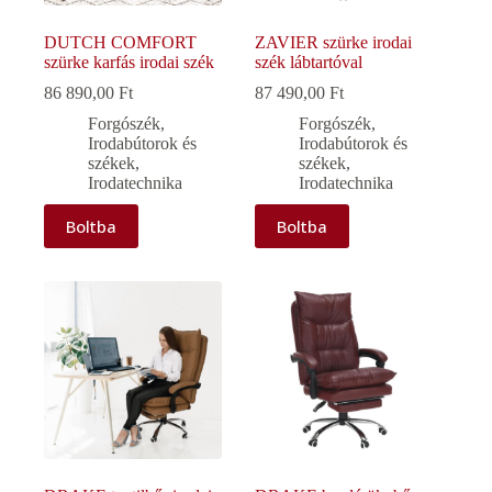
DUTCH COMFORT
ZAVIER szürke irodai
szürke karfás irodai szék
szék lábtartóval
86 890,00
Ft
87 490,00
Ft
Forgószék
,
Forgószék
,
Irodabútorok és
Irodabútorok és
székek
,
székek
,
Irodatechnika
Irodatechnika
Boltba
Boltba