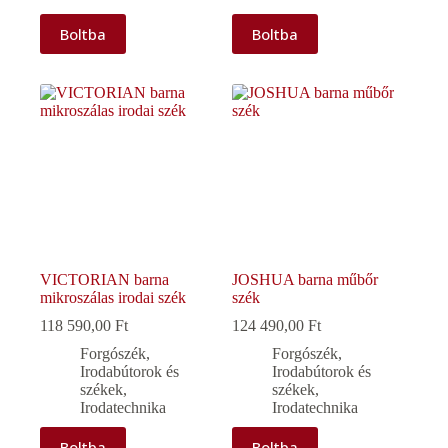
Boltba
Boltba
VICTORIAN barna
JOSHUA barna műbőr
mikroszálas irodai szék
szék
118 590,00
Ft
124 490,00
Ft
Forgószék
,
Forgószék
,
Irodabútorok és
Irodabútorok és
székek
,
székek
,
Irodatechnika
Irodatechnika
Boltba
Boltba