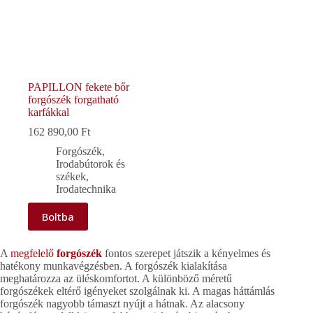
PAPILLON fekete bőr
forgószék forgatható
karfákkal
162 890,00
Ft
Forgószék
,
Irodabútorok és
székek
,
Irodatechnika
Boltba
A
megfelelő
forgószék
fontos szerepet játszik a kényelmes és
hatékony munkavégzésben. A forgószék kialakítása
meghatározza az üléskomfortot. A különböző méretű
forgószékek eltérő igényeket szolgálnak ki. A magas háttámlás
forgószék nagyobb támaszt nyújt a hátnak. Az alacsony