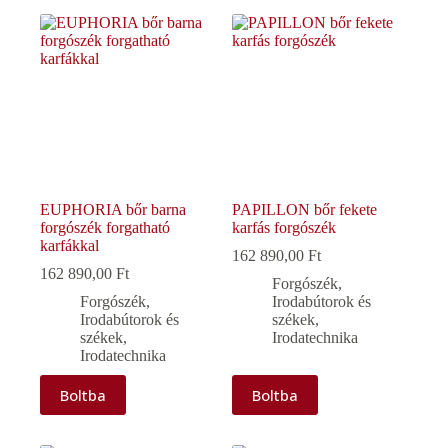
EUPHORIA bőr barna
PAPILLON bőr fekete
forgószék forgatható
karfás forgószék
karfákkal
162 890,00
Ft
162 890,00
Ft
Forgószék
,
Forgószék
,
Irodabútorok és
Irodabútorok és
székek
,
székek
,
Irodatechnika
Irodatechnika
Boltba
Boltba