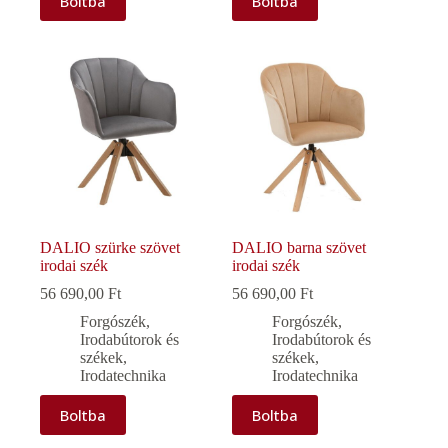
Boltba
Boltba
DALIO szürke szövet
DALIO barna szövet
irodai szék
irodai szék
56 690,00
Ft
56 690,00
Ft
Forgószék
,
Forgószék
,
Irodabútorok és
Irodabútorok és
székek
,
székek
,
Irodatechnika
Irodatechnika
Boltba
Boltba