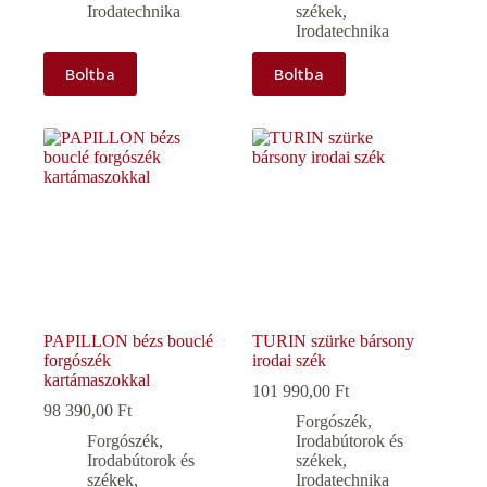
Irodatechnika
székek
,
Irodatechnika
Boltba
Boltba
PAPILLON bézs bouclé
TURIN szürke bársony
forgószék
irodai szék
kartámaszokkal
101 990,00
Ft
98 390,00
Ft
Forgószék
,
Forgószék
,
Irodabútorok és
Irodabútorok és
székek
,
székek
,
Irodatechnika