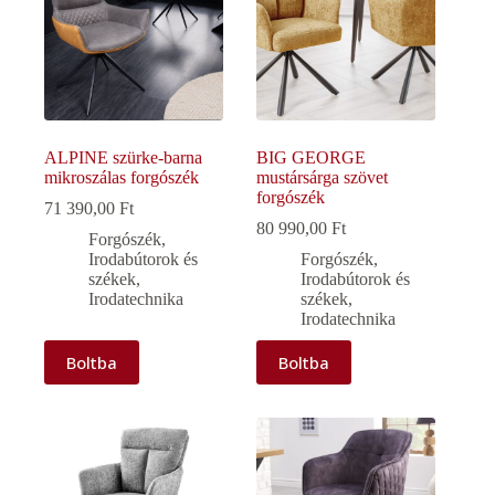
ALPINE szürke-barna
BIG GEORGE
mikroszálas forgószék
mustársárga szövet
forgószék
71 390,00
Ft
80 990,00
Ft
Forgószék
,
Irodabútorok és
Forgószék
,
székek
,
Irodabútorok és
Irodatechnika
székek
,
Irodatechnika
Boltba
Boltba