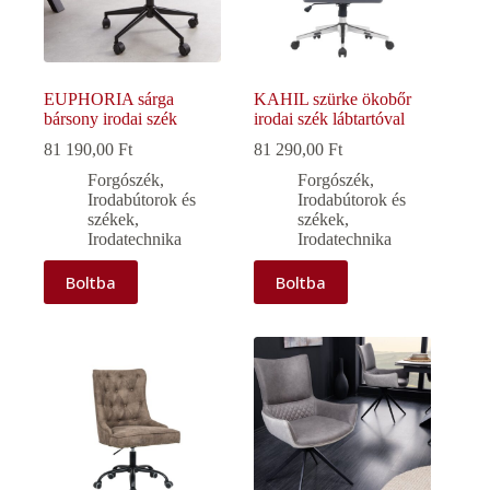
EUPHORIA sárga
KAHIL szürke ökobőr
bársony irodai szék
irodai szék lábtartóval
81 190,00
Ft
81 290,00
Ft
Forgószék
,
Forgószék
,
Irodabútorok és
Irodabútorok és
székek
,
székek
,
Irodatechnika
Irodatechnika
Boltba
Boltba