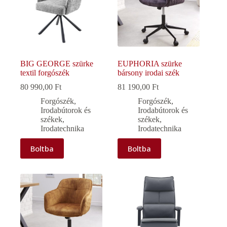
BIG GEORGE szürke
EUPHORIA szürke
textil forgószék
bársony irodai szék
80 990,00
Ft
81 190,00
Ft
Forgószék
,
Forgószék
,
Irodabútorok és
Irodabútorok és
székek
,
székek
,
Irodatechnika
Irodatechnika
Boltba
Boltba