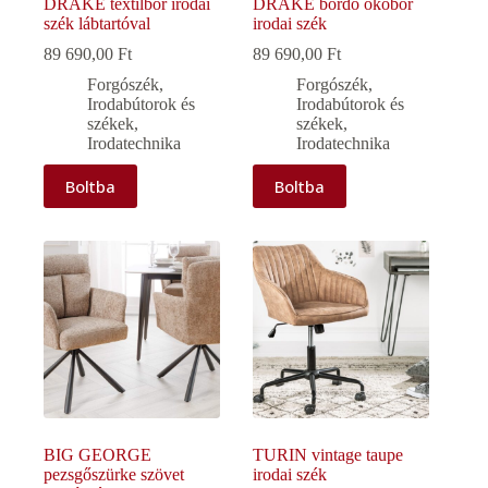
DRAKE textilbőr irodai
DRAKE bordó ökobőr
szék lábtartóval
irodai szék
89 690,00
Ft
89 690,00
Ft
Forgószék
,
Forgószék
,
Irodabútorok és
Irodabútorok és
székek
,
székek
,
Irodatechnika
Irodatechnika
Boltba
Boltba
BIG GEORGE
TURIN vintage taupe
pezsgőszürke szövet
irodai szék