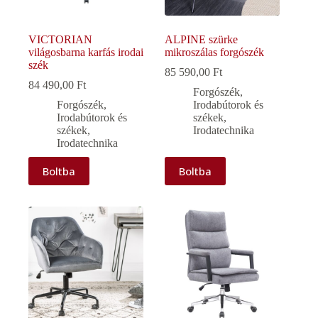
VICTORIAN
ALPINE szürke
világosbarna karfás irodai
mikroszálas forgószék
szék
85 590,00
Ft
84 490,00
Ft
Forgószék
,
Forgószék
,
Irodabútorok és
Irodabútorok és
székek
,
székek
,
Irodatechnika
Irodatechnika
Boltba
Boltba