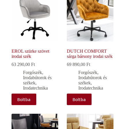
EROL szürke szövet
DUTCH COMFORT
irodai szék
sárga bársony irodai szék
63 290,00
Ft
69 890,00
Ft
Forgószék
,
Forgószék
,
Irodabútorok és
Irodabútorok és
székek
,
székek
,
Irodatechnika
Irodatechnika
Boltba
Boltba