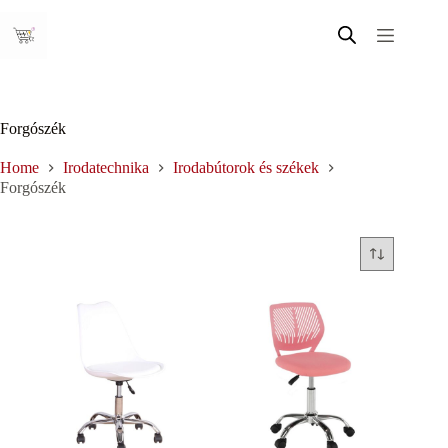
Skip
to
content
Forgószék
Home
Irodatechnika
Irodabútorok és székek
Forgószék