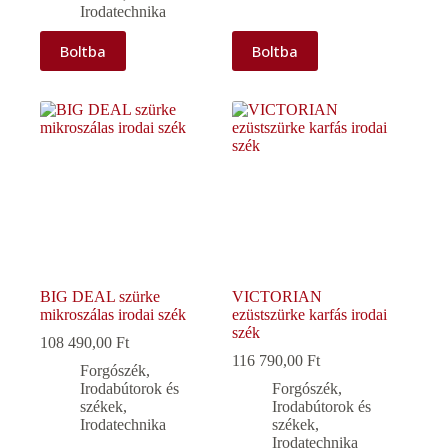
Irodatechnika
Boltba
Boltba
BIG DEAL szürke
VICTORIAN
mikroszálas irodai szék
ezüstszürke karfás irodai
szék
108 490,00
Ft
116 790,00
Ft
Forgószék
,
Irodabútorok és
Forgószék
,
székek
,
Irodabútorok és
Irodatechnika
székek
,
Irodatechnika