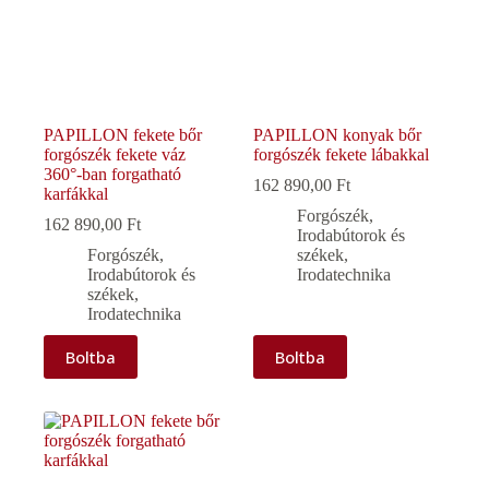
PAPILLON fekete bőr
PAPILLON konyak bőr
forgószék fekete váz
forgószék fekete lábakkal
360°-ban forgatható
162 890,00
Ft
karfákkal
Forgószék
,
162 890,00
Ft
Irodabútorok és
Forgószék
,
székek
,
Irodabútorok és
Irodatechnika
székek
,
Irodatechnika
Boltba
Boltba