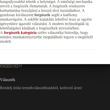
hangsúlyosabbá tehetik a helyiséget. A minőségi mechanika
növeli a forgószék élettartamát. A forgószék rendszeres
karbantartása hozzájárul a hosszú távú használathoz. A
gondosan kiválasztott
forgószék
segíti a hatékony
munkavégzést. A sokféle kialakítás lehetővé teszi az egyéni
igényekhez igazodó választást. A modern technológiák új
lehetőségeket kínálnak a forgószékek tervezésében.
A
forgószék kategória
széles választéka biztosítja, hogy
minden munkakörnyezetbe megtalálható legyen a megfelelő
modell.
Választék
Rendelj óriási termékválasztékunkból, kedvező áron!