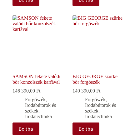
SAMSON fekete valódi
BIG GEORGE szürke
bőr konzolszék karfával
bőr forgószék
146 390,00
Ft
149 390,00
Ft
Forgószék
,
Forgószék
,
Irodabútorok és
Irodabútorok és
székek
,
székek
,
Irodatechnika
Irodatechnika
Boltba
Boltba