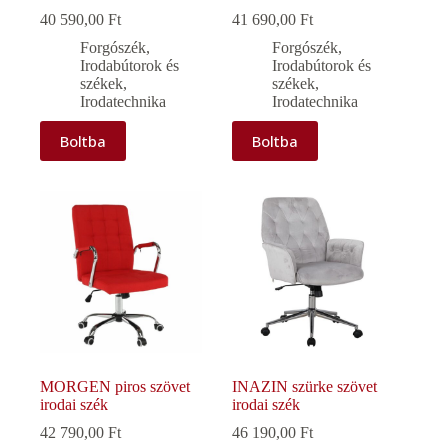
40 590,00
Ft
41 690,00
Ft
Forgószék
,
Forgószék
,
Irodabútorok és
Irodabútorok és
székek
,
székek
,
Irodatechnika
Irodatechnika
Boltba
Boltba
MORGEN piros szövet
INAZIN szürke szövet
irodai szék
irodai szék
42 790,00
Ft
46 190,00
Ft