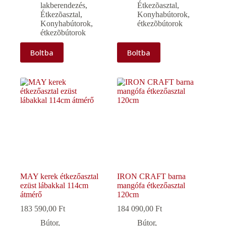
lakberendezés
,
Étkezõasztal
,
Étkezõasztal
,
Konyhabútorok,
Konyhabútorok,
étkezõbútorok
étkezõbútorok
Boltba
Boltba
MAY kerek étkezőasztal
IRON CRAFT barna
ezüst lábakkal 114cm
mangófa étkezőasztal
átmérő
120cm
183 590,00
Ft
184 090,00
Ft
Bútor,
Bútor,