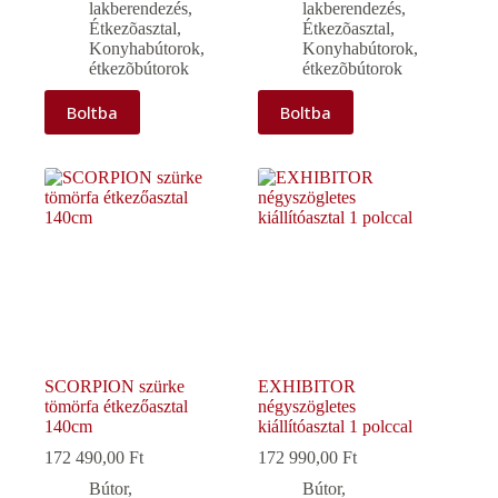
lakberendezés
,
lakberendezés
,
Étkezõasztal
,
Étkezõasztal
,
Konyhabútorok,
Konyhabútorok,
étkezõbútorok
étkezõbútorok
Boltba
Boltba
SCORPION szürke
EXHIBITOR
tömörfa étkezőasztal
négyszögletes
140cm
kiállítóasztal 1 polccal
172 490,00
Ft
172 990,00
Ft
Bútor,
Bútor,