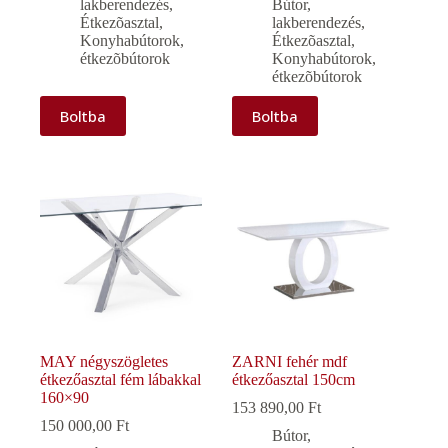
lakberendezés
,
Bútor,
Étkezõasztal
,
lakberendezés
,
Konyhabútorok,
Étkezõasztal
,
étkezõbútorok
Konyhabútorok,
étkezõbútorok
Boltba
Boltba
MAY négyszögletes
ZARNI fehér mdf
étkezőasztal fém lábakkal
étkezőasztal 150cm
160×90
153 890,00
Ft
150 000,00
Ft
Bútor,