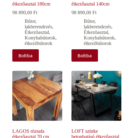
étkezőasztal 180cm
étkezőasztal 140cm
98 890,00
Ft
98 890,00
Ft
Bútor,
Bútor,
lakberendezés
,
lakberendezés
,
Étkezõasztal
,
Étkezõasztal
,
Konyhabútorok,
Konyhabútorok,
étkezõbútorok
étkezõbútorok
Boltba
Boltba
LAGOS rózsafa
LOFT szürke
étkezőasztal 70 cm
betonhatású étkezőasztal