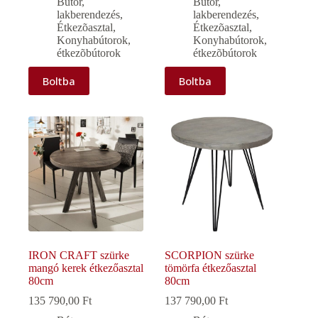
Bútor,
Bútor,
lakberendezés
,
lakberendezés
,
Étkezõasztal
,
Étkezõasztal
,
Konyhabútorok,
Konyhabútorok,
étkezõbútorok
étkezõbútorok
Boltba
Boltba
IRON CRAFT szürke
SCORPION szürke
mangó kerek étkezőasztal
tömörfa étkezőasztal
80cm
80cm
135 790,00
Ft
137 790,00
Ft