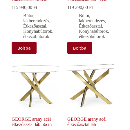
115 990,00
Ft
119 290,00
Ft
Bútor,
Bútor,
lakberendezés
,
lakberendezés
,
Étkezõasztal
,
Étkezõasztal
,
Konyhabútorok,
Konyhabútorok,
étkezõbútorok
étkezõbútorok
Boltba
Boltba
GEORGE arany acél
GEORGE arany acél
étkezőasztal láb 56cm
étkezőasztal láb