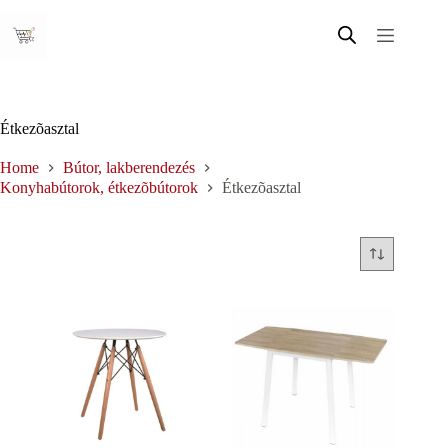
Skip
to
content
Étkezõasztal
Home
Bútor, lakberendezés
Konyhabútorok, étkezõbútorok
Étkezõasztal