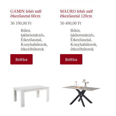
GAMIN fehér mdf
MAURO fehér mdf
étkezőasztal 60cm
étkezőasztal 120cm
36 190,00
Ft
50 490,00
Ft
Bútor,
Bútor,
lakberendezés
,
lakberendezés
,
Étkezõasztal
,
Étkezõasztal
,
Konyhabútorok,
Konyhabútorok,
étkezõbútorok
étkezõbútorok
Boltba
Boltba