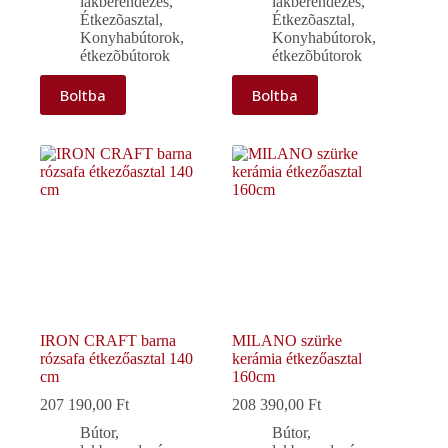
lakberendezés
,
lakberendezés
,
Étkezõasztal
,
Étkezõasztal
,
Konyhabútorok,
Konyhabútorok,
étkezõbútorok
étkezõbútorok
Boltba
Boltba
IRON CRAFT barna
MILANO szürke
rózsafa étkezőasztal 140
kerámia étkezőasztal
cm
160cm
207 190,00
Ft
208 390,00
Ft
Bútor,
Bútor,