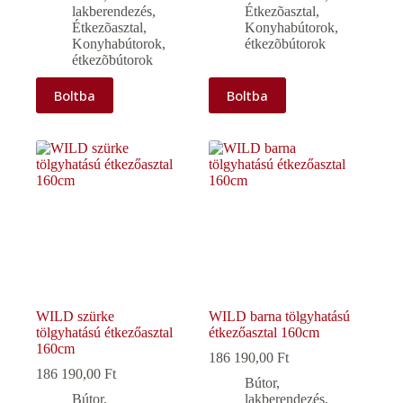
lakberendezés
,
Étkezõasztal
,
Étkezõasztal
,
Konyhabútorok,
Konyhabútorok,
étkezõbútorok
étkezõbútorok
Boltba
Boltba
WILD szürke
WILD barna tölgyhatású
tölgyhatású étkezőasztal
étkezőasztal 160cm
160cm
186 190,00
Ft
186 190,00
Ft
Bútor,
Bútor,
lakberendezés
,