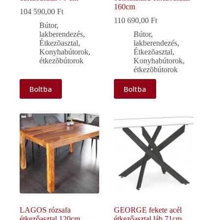
160cm
104 590,00
Ft
110 690,00
Ft
Bútor,
lakberendezés
,
Bútor,
Étkezõasztal
,
lakberendezés
,
Konyhabútorok,
Étkezõasztal
,
étkezõbútorok
Konyhabútorok,
étkezõbútorok
Boltba
Boltba
LAGOS rózsafa
GEORGE fekete acél
étkezőasztal 120cm
étkezőasztal láb 71cm