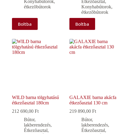
Konyhabútorok,
Étkezõasztal
,
étkezõbútorok
Konyhabútorok,
étkezõbútorok
Boltba
Boltba
WILD barna tölgyhatású
GALAXIE barna akácfa
étkezőasztal 180cm
étkezőasztal 130 cm
212 690,00
Ft
219 890,00
Ft
Bútor,
Bútor,
lakberendezés
,
lakberendezés
,
Étkezõasztal
,
Étkezõasztal
,