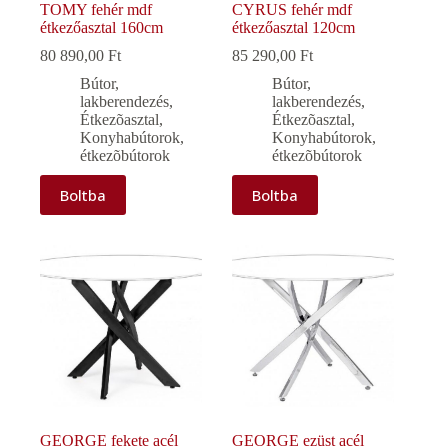
TOMY fehér mdf
CYRUS fehér mdf
étkezőasztal 160cm
étkezőasztal 120cm
80 890,00
Ft
85 290,00
Ft
Bútor,
Bútor,
lakberendezés
,
lakberendezés
,
Étkezõasztal
,
Étkezõasztal
,
Konyhabútorok,
Konyhabútorok,
étkezõbútorok
étkezõbútorok
Boltba
Boltba
GEORGE fekete acél
GEORGE ezüst acél