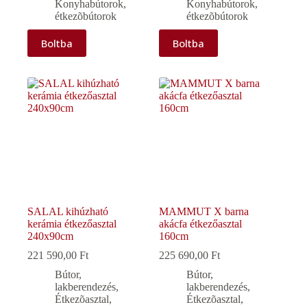
Konyhabútorok,
Konyhabútorok,
étkezõbútorok
étkezõbútorok
Boltba
Boltba
SALAL kihúzható
MAMMUT X barna
kerámia étkezőasztal
akácfa étkezőasztal
240x90cm
160cm
221 590,00
Ft
225 690,00
Ft
Bútor,
Bútor,
lakberendezés
,
lakberendezés
,
Étkezõasztal
,
Étkezõasztal
,