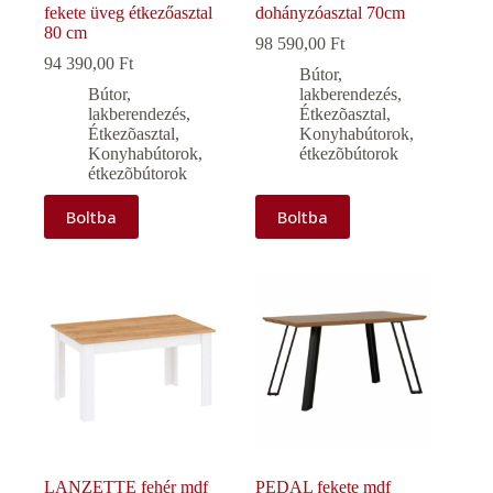
fekete üveg étkezőasztal
dohányzóasztal 70cm
80 cm
98 590,00
Ft
94 390,00
Ft
Bútor,
Bútor,
lakberendezés
,
lakberendezés
,
Étkezõasztal
,
Étkezõasztal
,
Konyhabútorok,
Konyhabútorok,
étkezõbútorok
étkezõbútorok
Boltba
Boltba
LANZETTE fehér mdf
PEDAL fekete mdf