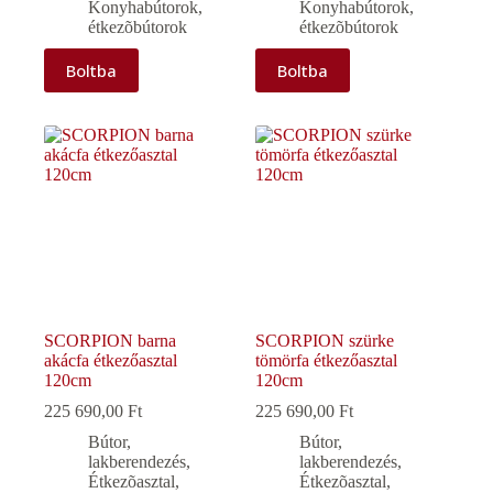
Konyhabútorok,
Konyhabútorok,
étkezõbútorok
étkezõbútorok
Boltba
Boltba
SCORPION barna
SCORPION szürke
akácfa étkezőasztal
tömörfa étkezőasztal
120cm
120cm
225 690,00
Ft
225 690,00
Ft
Bútor,
Bútor,
lakberendezés
,
lakberendezés
,
Étkezõasztal
,
Étkezõasztal
,