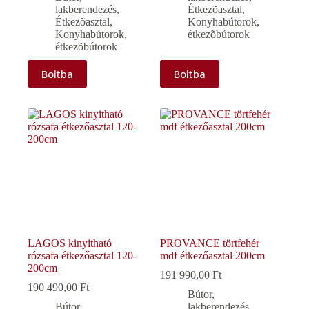
lakberendezés
,
Étkezõasztal
,
Étkezõasztal
,
Konyhabútorok,
Konyhabútorok,
étkezõbútorok
étkezõbútorok
Boltba
Boltba
LAGOS kinyitható
PROVANCE törtfehér
rózsafa étkezőasztal 120-
mdf étkezőasztal 200cm
200cm
191 990,00
Ft
190 490,00
Ft
Bútor,
Bútor,
lakberendezés
,