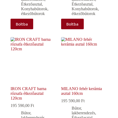
Étkezõasztal
,
Étkezõasztal
,
Konyhabútorok,
Konyhabútorok,
étkezõbútorok
étkezõbútorok
Boltba
Boltba
IRON CRAFT barna
MILANO fehér kerámia
rózsafa étkezőasztal
asztal 160cm
120cm
195 590,00
Ft
195 590,00
Ft
Bútor,
Bútor,
lakberendezés
,
lakberendezés
,
Étkezõasztal
,