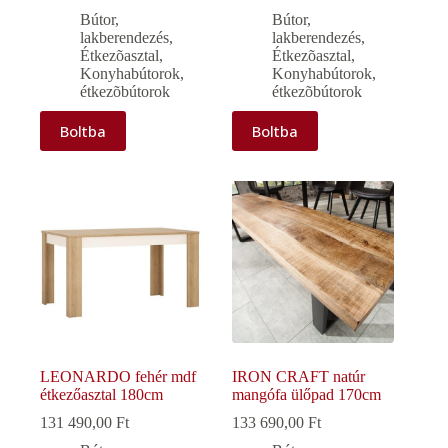
Bútor,
Bútor,
lakberendezés
,
lakberendezés
,
Étkezõasztal
,
Étkezõasztal
,
Konyhabútorok,
Konyhabútorok,
étkezõbútorok
étkezõbútorok
Boltba
Boltba
LEONARDO fehér mdf
IRON CRAFT natúr
étkezőasztal 180cm
mangófa ülőpad 170cm
131 490,00
Ft
133 690,00
Ft