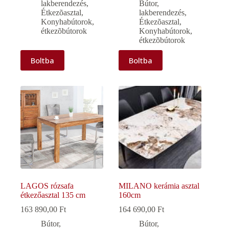
lakberendezés
,
Bútor,
Étkezõasztal
,
lakberendezés
,
Konyhabútorok,
Étkezõasztal
,
étkezõbútorok
Konyhabútorok,
étkezõbútorok
Boltba
Boltba
LAGOS rózsafa
MILANO kerámia asztal
étkezőasztal 135 cm
160cm
163 890,00
Ft
164 690,00
Ft
Bútor,
Bútor,