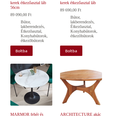
kerek étkezőasztal láb
kerek étkezőasztal láb
56cm
89 690,00
Ft
89 090,00
Ft
Bútor,
Bútor,
lakberendezés
,
lakberendezés
,
Étkezõasztal
,
Étkezõasztal
,
Konyhabútorok,
Konyhabútorok,
étkezõbútorok
étkezõbútorok
Boltba
Boltba
MARMOR fehér és
ARCHITECTURE akác