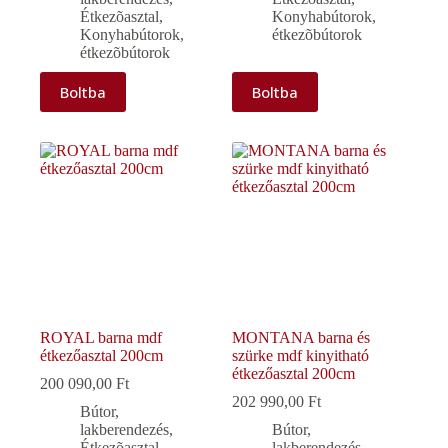
Étkezõasztal
,
Konyhabútorok,
Konyhabútorok,
étkezõbútorok
étkezõbútorok
Boltba
Boltba
ROYAL barna mdf
MONTANA barna és
étkezőasztal 200cm
szürke mdf kinyitható
étkezőasztal 200cm
200 090,00
Ft
202 990,00
Ft
Bútor,
lakberendezés
,
Bútor,
Étkezõasztal
,
lakberendezés
,