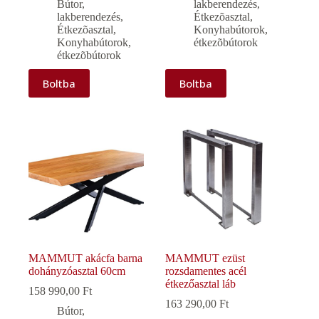
Bútor,
lakberendezés
,
lakberendezés
,
Étkezõasztal
,
Étkezõasztal
,
Konyhabútorok,
Konyhabútorok,
étkezõbútorok
étkezõbútorok
Boltba
Boltba
MAMMUT akácfa barna
MAMMUT ezüst
dohányzóasztal 60cm
rozsdamentes acél
étkezőasztal láb
158 990,00
Ft
163 290,00
Ft
Bútor,