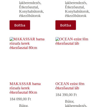
lakberendezés
,
lakberendezés
,
Étkezõasztal
,
Étkezõasztal
,
Konyhabútorok,
Konyhabútorok,
étkezõbútorok
étkezõbútorok
Boltba
Boltba
MAKASSAR barna
OCEAN ezüst fém
rózsafa kerek
étkezőasztal láb
étkezőasztal 80cm
184 390,00
Ft
184 090,00
Ft
Bútor,
Bútor,
lakberendezés
,