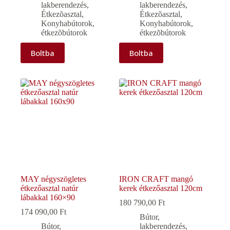
lakberendezés
,
lakberendezés
,
Étkezõasztal
,
Étkezõasztal
,
Konyhabútorok,
Konyhabútorok,
étkezõbútorok
étkezõbútorok
Boltba
Boltba
MAY négyszögletes
IRON CRAFT mangó
étkezőasztal natúr
kerek étkezőasztal 120cm
lábakkal 160×90
180 790,00
Ft
174 090,00
Ft
Bútor,
Bútor,
lakberendezés
,