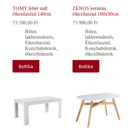
TOMY fehér mdf
ZENOS kerámia
étkezőasztal 140cm
étkezőasztal 160x90cm
73 590,00
Ft
73 990,00
Ft
Bútor,
Bútor,
lakberendezés
,
lakberendezés
,
Étkezõasztal
,
Étkezõasztal
,
Konyhabútorok,
Konyhabútorok,
étkezõbútorok
étkezõbútorok
Boltba
Boltba