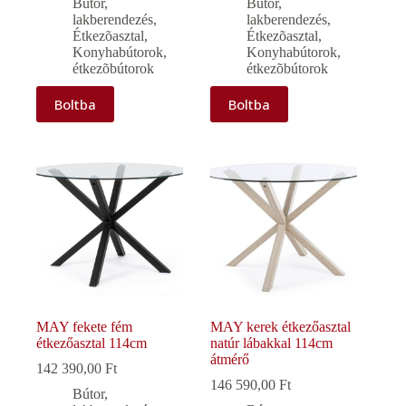
Bútor,
Bútor,
lakberendezés
,
lakberendezés
,
Étkezõasztal
,
Étkezõasztal
,
Konyhabútorok,
Konyhabútorok,
étkezõbútorok
étkezõbútorok
Boltba
Boltba
MAY fekete fém
MAY kerek étkezőasztal
étkezőasztal 114cm
natúr lábakkal 114cm
átmérő
142 390,00
Ft
146 590,00
Ft
Bútor,