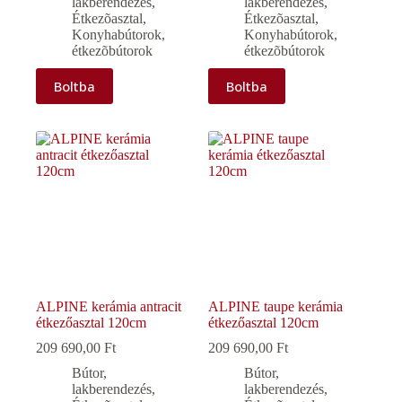
lakberendezés
,
lakberendezés
,
Étkezõasztal
,
Étkezõasztal
,
Konyhabútorok,
Konyhabútorok,
étkezõbútorok
étkezõbútorok
Boltba
Boltba
ALPINE kerámia antracit
ALPINE taupe kerámia
étkezőasztal 120cm
étkezőasztal 120cm
209 690,00
Ft
209 690,00
Ft
Bútor,
Bútor,
lakberendezés
,
lakberendezés
,