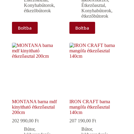
Konyhabútorok,
Étkezõasztal
,
étkezõbútorok
Konyhabútorok,
étkezõbútorok
Boltba
Boltba
MONTANA barna mdf
IRON CRAFT barna
kinyitható étkezőasztal
mangófa étkezőasztal
200cm
140cm
202 990,00
Ft
207 190,00
Ft
Bútor,
Bútor,