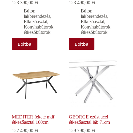
123 390,00
Ft
123 490,00
Ft
Bútor,
Bútor,
lakberendezés
,
lakberendezés
,
Étkezõasztal
,
Étkezõasztal
,
Konyhabútorok,
Konyhabútorok,
étkezõbútorok
étkezõbútorok
Boltba
Boltba
MEDITER fekete mdf
GEORGE ezüst acél
étkezőasztal 160cm
étkezőasztal láb 71cm
127 490,00
Ft
129 790,00
Ft