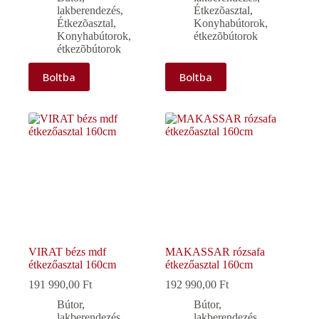
lakberendezés
,
Étkezõasztal
,
Étkezõasztal
,
Konyhabútorok,
Konyhabútorok,
étkezõbútorok
étkezõbútorok
Boltba
Boltba
VIRAT bézs mdf
MAKASSAR rózsafa
étkezőasztal 160cm
étkezőasztal 160cm
191 990,00
Ft
192 990,00
Ft
Bútor,
Bútor,
lakberendezés
,
lakberendezés
,