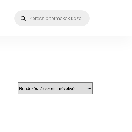
Products
search