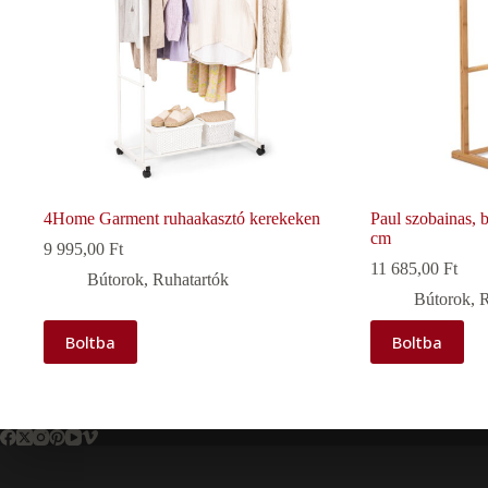
4Home Garment ruhaakasztó kerekeken
Paul szobainas, 
cm
9 995,00
Ft
11 685,00
Ft
Bútorok
,
Ruhatartók
Bútorok
,
R
Boltba
Boltba