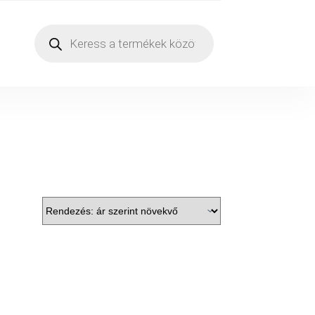
Products
search