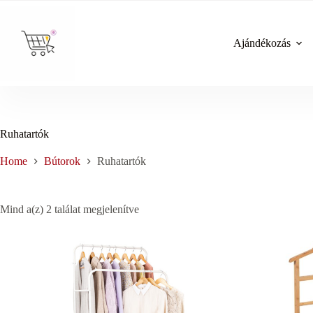
Skip
to
content
Ajándékozás
Ruhatartók
Home
Bútorok
Ruhatartók
Sorted
Mind a(z) 2 találat megjelenítve
by
price:
low
to
high