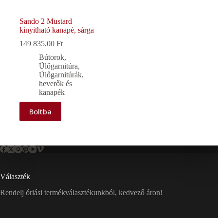
Sando 2 Mustard
kinyitható kanapé, sárga
149 835,00
Ft
Bútorok
,
Ülőgarnitúra
,
Ülőgarnitúrák,
heverők és
kanapék
Boltba
Választék
Rendelj óriási termékválasztékunkból, kedvező áron!