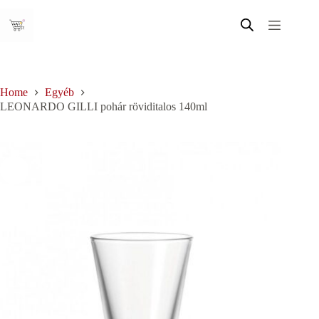
Skip
to
content
Home
Egyéb
LEONARDO GILLI pohár röviditalos 140ml