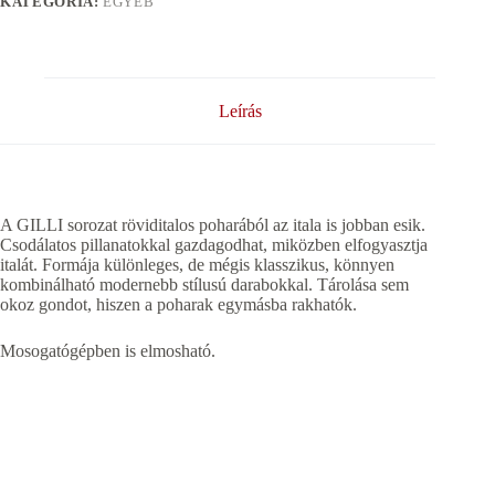
KATEGÓRIA:
EGYÉB
Leírás
A GILLI sorozat röviditalos poharából az itala is jobban esik.
Csodálatos pillanatokkal gazdagodhat, miközben elfogyasztja
italát. Formája különleges, de mégis klasszikus, könnyen
kombinálható modernebb stílusú darabokkal. Tárolása sem
okoz gondot, hiszen a poharak egymásba rakhatók.
Mosogatógépben is elmosható.