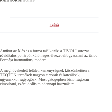
KATEGÓRIA:
EGYÉB
Leírás
Amikor az ízlés és a forma találkozik: a TIVOLI sorozat
röviditalos pohárból különleges élvezet elfogyasztani az italod.
Formája harmonikus, modern.
A megnövekedett felületi keménységnek köszönhetően a
TEQTON termékek nagyon tartósak és karcállóak,
ugyanakkor ragyogóak. Mosogatógépben biztonságosan
elmosható, ezért ideális mindennapi használatra.