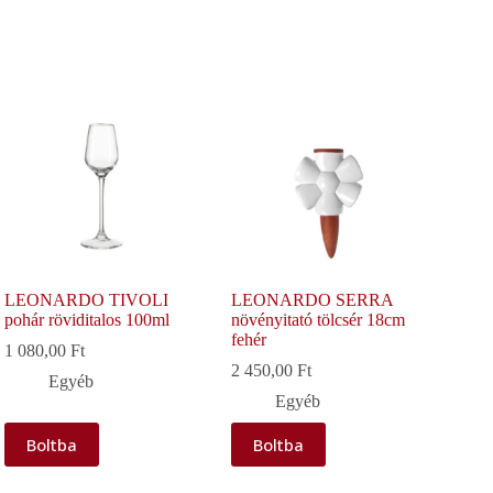
LEONARDO TIVOLI
LEONARDO SERRA
pohár röviditalos 100ml
növényitató tölcsér 18cm
fehér
1 080,00
Ft
2 450,00
Ft
Egyéb
Egyéb
Boltba
Boltba