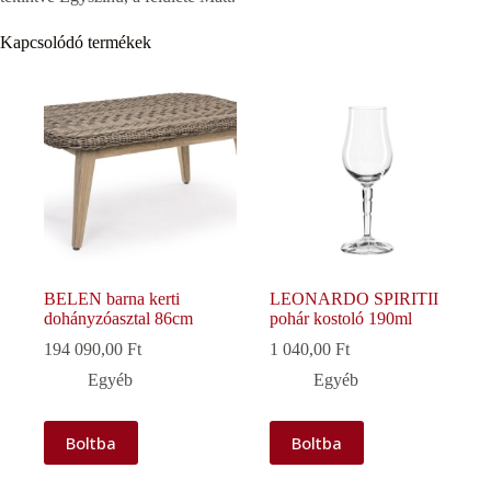
Kapcsolódó termékek
BELEN barna kerti
LEONARDO SPIRITII
dohányzóasztal 86cm
pohár kostoló 190ml
194 090,00
Ft
1 040,00
Ft
Egyéb
Egyéb
Boltba
Boltba