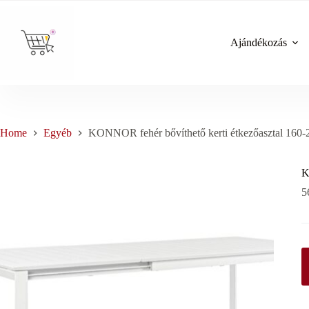
Skip
to
content
Ajándékozás
Home
Egyéb
KONNOR fehér bővíthető kerti étkezőasztal 160
K
5