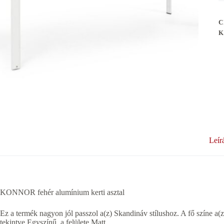
C
K
Leír
KONNOR fehér alumínium kerti asztal
Ez a termék nagyon jól passzol a(z) Skandináv stílushoz. A fő színe a(
tekintve Egyszínű, a felülete Matt.