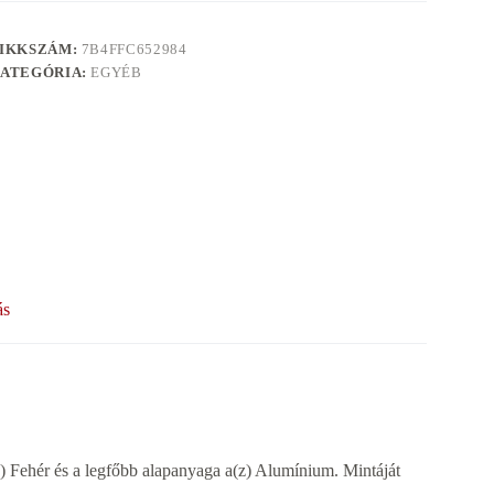
IKKSZÁM:
7B4FFC652984
ATEGÓRIA:
EGYÉB
ás
z) Fehér és a legfőbb alapanyaga a(z) Alumínium. Mintáját