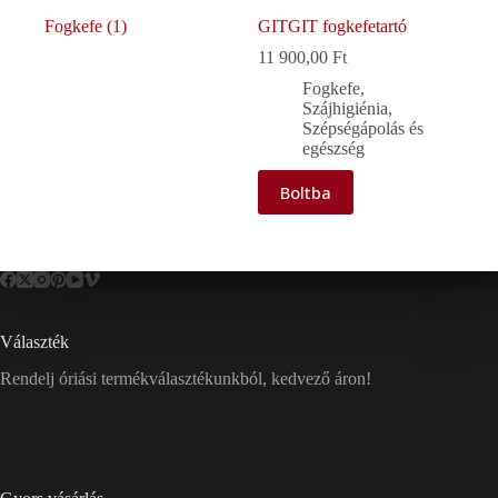
Fogkefe
(1)
GITGIT fogkefetartó
11 900,00
Ft
Fogkefe
,
Szájhigiénia
,
Szépségápolás és
egészség
Boltba
Választék
Rendelj óriási termékválasztékunkból, kedvező áron!