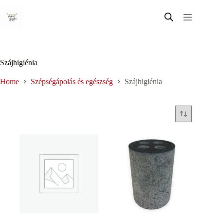
Skip
to
content
Szájhigiénia
Home
Szépségápolás és egészség
Szájhigiénia