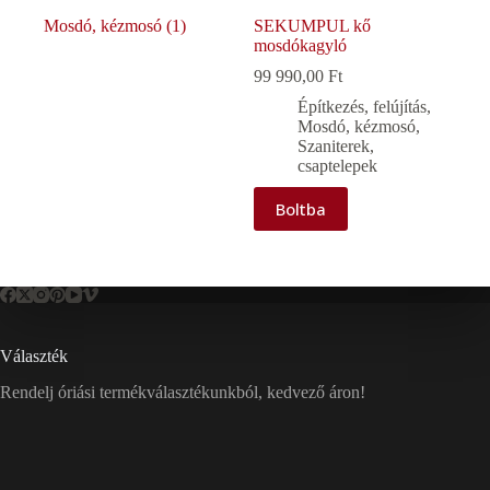
Mosdó, kézmosó
(1)
SEKUMPUL kő
mosdókagyló
99 990,00
Ft
Építkezés, felújítás
,
Mosdó, kézmosó
,
Szaniterek,
csaptelepek
Boltba
Választék
Rendelj óriási termékválasztékunkból, kedvező áron!