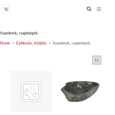
Skip
to
content
Szaniterek, csaptelepek
Home
Építkezés, felújítás
Szaniterek, csaptelepek