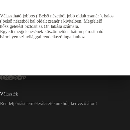
Választható jobbos ( Belső nézetből jobb oldalt zsanér ), balos
( belső nézetből bal oldalt zsanér ) kivitelben. Megfelelő
hőszigetelést biztosít az Ön lakása számára.
Egyedi megjelenésének köszönhetően bátran párosítható
bármilyen színvilággal rendelkező ingatlanhoz.
Választék
Rendelj óriási termékválasztékunkból, kedvező áron!