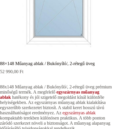
88×148 Műanyag ablak / Bukónyíló/, 2-rétegű üveg
52 990,00
Ft
88x148 Műanyag ablak / Bukónyíló/, 2-rétegű üveg prémium
minőségű termék. A megfelelő
egyszárnyas műanyag
ablak
hatékony és jól szigetelő megoldást kínál különféle
helyiségekben. Az egyszárnyas műanyag ablak kialakítása
egyszerűbb szerkezetet biztosít. A stabil keret hosszú távú
használhatóságot eredményez. Az
egyszárnyas ablak
kompaktabb terekben különösen praktikus. A több ponton
záródó szerkezet növeli a biztonságot. A műanyag alapanyag
időjárásálló tulajdonságokkal rendelkezik.