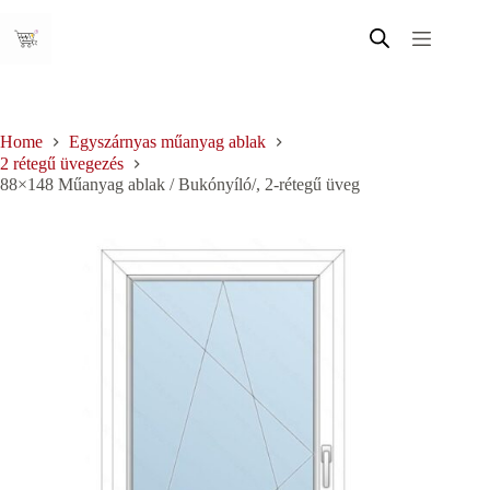
Skip
to
content
Home
Egyszárnyas műanyag ablak
2 rétegű üvegezés
88×148 Műanyag ablak / Bukónyíló/, 2-rétegű üveg