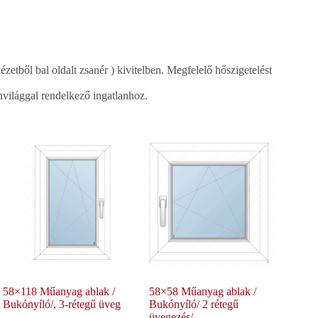
ézetből bal oldalt zsanér ) kivitelben. Megfelelő hőszigetelést
világgal rendelkező ingatlanhoz.
58×118 Műanyag ablak /
58×58 Műanyag ablak /
Bukónyíló/, 3-rétegű üveg
Bukónyíló/ 2 rétegű
üvegezés/