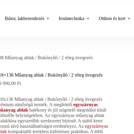
Bútor, lakberendezés
Irodatechnika
Otthon és kert
8 Műanyag ablak / Bukónyíló / 2 réteg üvegezés
18×138 Műanyag ablak / Bukónyíló / 2 réteg üvegezés
9 990,00
Ft
18x138 Műanyag ablak / Bukónyíló / 2 réteg üvegezés
rémium minőségű termék. A megfelelő
egyszárnyas
űanyag ablak
hatékony és jól szigetelő megoldást kínál
ülönféle helyiségekben. Az egyszárnyas műanyag ablak
ialakítása egyszerűbb szerkezetet biztosít. A stabil keret
osszú távú használhatóságot eredményez. Az
egyszárnyas
blak
kompaktabb terekben különösen praktikus. A több