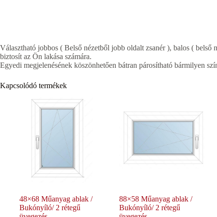
Választható jobbos ( Belső nézetből jobb oldalt zsanér ), balos ( belső n
biztosít az Ön lakása számára.
Egyedi megjelenésének köszönhetően bátran párosítható bármilyen szín
Kapcsolódó termékek
48×68 Műanyag ablak /
88×58 Műanyag ablak /
Bukónyíló/ 2 rétegű
Bukónyíló/ 2 rétegű
üvegezés
üvegezés