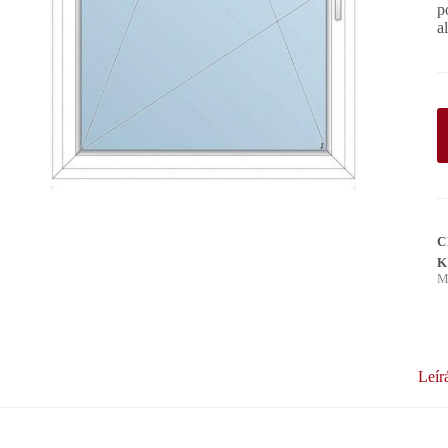
p
a
C
K
M
Leír