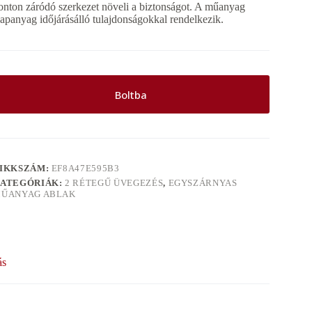
onton záródó szerkezet növeli a biztonságot. A műanyag
lapanyag időjárásálló tulajdonságokkal rendelkezik.
Boltba
IKKSZÁM:
EF8A47E595B3
ATEGÓRIÁK:
2 RÉTEGŰ ÜVEGEZÉS
,
EGYSZÁRNYAS
ŰANYAG ABLAK
ás