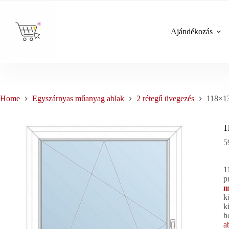
Skip
to
content
Ajándékozás
Home
Egyszárnyas műanyag ablak
2 rétegű üvegezés
118×13
1
5
1
p
m
k
k
h
a