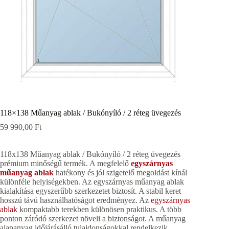
118×138 Műanyag ablak / Bukónyíló / 2 réteg üvegezés
59 990,00
Ft
118x138 Műanyag ablak / Bukónyíló / 2 réteg üvegezés
prémium minőségű termék. A megfelelő
egyszárnyas
műanyag ablak
hatékony és jól szigetelő megoldást kínál
különféle helyiségekben. Az egyszárnyas műanyag ablak
kialakítása egyszerűbb szerkezetet biztosít. A stabil keret
hosszú távú használhatóságot eredményez. Az
egyszárnyas
ablak
kompaktabb terekben különösen praktikus. A több
ponton záródó szerkezet növeli a biztonságot. A műanyag
alapanyag időjárásálló tulajdonságokkal rendelkezik.