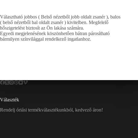
Választható jobbos ( Belső nézetből jobb oldalt zsanér ), balos
( belső nézetből bal oldalt zsanér ) kivitelben. Megfelelő
hőszigetelést biztosít az Ön lakása számára.
Egyedi megjelenésének köszönhetően bátran párosítható
bármilyen színvilággal rendelkező ingatlanhoz.
Választék
Rendelj óriási termékválasztékunkból, kedvező áron!