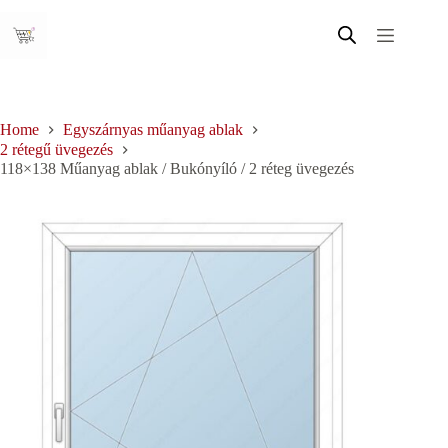
Skip
to
content
Home
Egyszárnyas műanyag ablak
2 rétegű üvegezés
118×138 Műanyag ablak / Bukónyíló / 2 réteg üvegezés