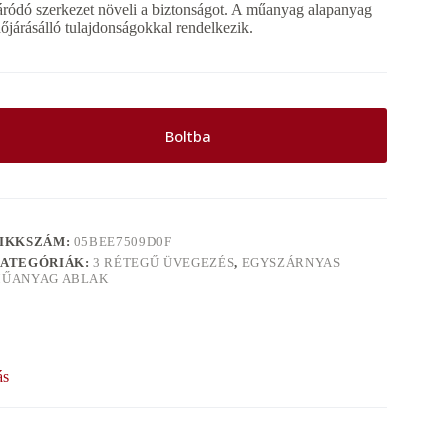
áródó szerkezet növeli a biztonságot. A műanyag alapanyag
dőjárásálló tulajdonságokkal rendelkezik.
Boltba
IKKSZÁM:
05BEE7509D0F
ATEGÓRIÁK:
3 RÉTEGŰ ÜVEGEZÉS
,
EGYSZÁRNYAS
ŰANYAG ABLAK
ás