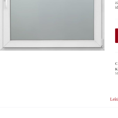
z
i
C
K
M
Leír