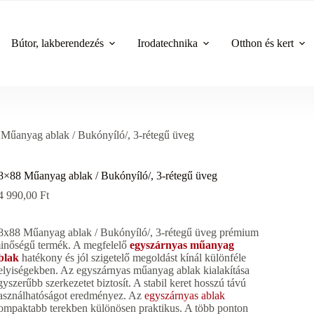
Bútor, lakberendezés
Irodatechnika
Otthon és kert
Műanyag ablak / Bukónyíló/, 3-rétegű üveg
8×88 Műanyag ablak / Bukónyíló/, 3-rétegű üveg
4 990,00
Ft
8x88 Műanyag ablak / Bukónyíló/, 3-rétegű üveg prémium
inőségű termék. A megfelelő
egyszárnyas műanyag
blak
hatékony és jól szigetelő megoldást kínál különféle
elyiségekben. Az egyszárnyas műanyag ablak kialakítása
gyszerűbb szerkezetet biztosít. A stabil keret hosszú távú
asználhatóságot eredményez. Az
egyszárnyas ablak
ompaktabb terekben különösen praktikus. A több ponton