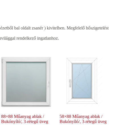
ézetből bal oldalt zsanér ) kivitelben. Megfelelő hőszigetelést
világgal rendelkező ingatlanhoz.
88×88 Műanyag ablak /
58×88 Műanyag ablak /
Bukónyíló/, 3-rétegű üveg
Bukónyíló/, 3-rétegű üveg