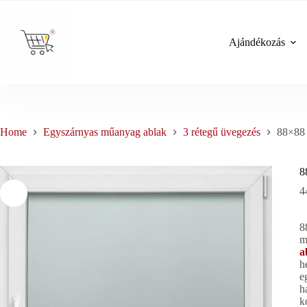
Skip
to
content
Ajándékozás
Home
Egyszárnyas műanyag ablak
3 rétegű üvegezés
88×88 
8
4
8
m
a
h
e
h
k