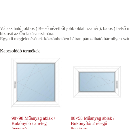
Választható jobbos ( Belső nézetből jobb oldalt zsanér ), balos ( belső n
biztosít az Ön lakása számára.
Egyedi megjelenésének köszönhetően bátran párosítható bármilyen szín
Kapcsolódó termékek
98×98 Műanyag ablak /
88×58 Műanyag ablak /
Bukónyíló / 2 réteg
Bukónyíló/ 2 rétegű
üvegezés
üvegezés