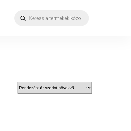
Products
search