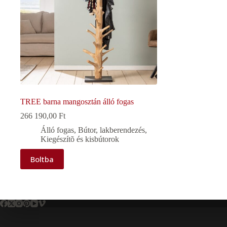
TREE barna mangosztán álló fogas
266 190,00
Ft
Álló fogas
,
Bútor, lakberendezés
,
Kiegészítõ és kisbútorok
Boltba