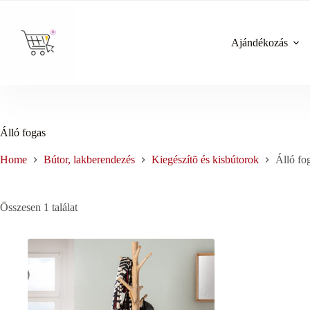
Skip
to
content
Ajándékozás
Álló fogas
Home
Bútor, lakberendezés
Kiegészítõ és kisbútorok
Álló fo
Összesen 1 találat