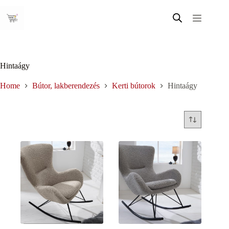
Skip
to
content
Hintaágy
Home
Bútor, lakberendezés
Kerti bútorok
Hintaágy