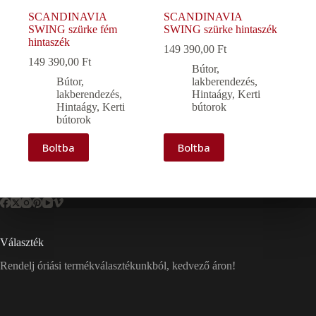
SCANDINAVIA
SCANDINAVIA
SWING szürke fém
SWING szürke hintaszék
hintaszék
149 390,00
Ft
149 390,00
Ft
Bútor,
Bútor,
lakberendezés
,
lakberendezés
,
Hintaágy
,
Kerti
Hintaágy
,
Kerti
bútorok
bútorok
Boltba
Boltba
Választék
Rendelj óriási termékválasztékunkból, kedvező áron!