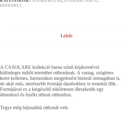
KATEGÓRIÁK:
AJÁNDÉKOZÁS
,
AJÁNDÉKTÁRGY
,
KÉPKERET
Leírás
A CASOLARE kollekció barna színű képkeretével
különleges miliőt teremthet otthonának. A vastag, szögletes
keret kellemes, harmonikus megjelenést biztosít önmagában is,
de akár más, merészebb formájú darabokhoz is remekül illik.
Formájával ez a kiegészítő tökéletesen illeszkedik egy
álmodozó és érzéki stílusú otthonhoz.
Tegye még bájosabbá otthonát vele.