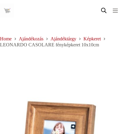
Skip
to
content
Home
Ajándékozás
Ajándéktárgy
Képkeret
LEONARDO CASOLARE fényképkeret 10x10cm