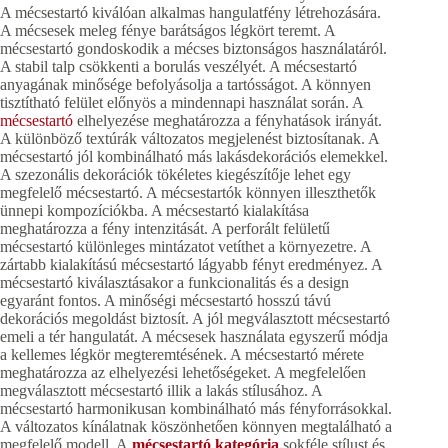
A mécsestartó kiválóan alkalmas hangulatfény létrehozására.
A mécsesek meleg fénye barátságos légkört teremt. A
mécsestartó gondoskodik a mécses biztonságos használatáról.
A stabil talp csökkenti a borulás veszélyét. A mécsestartó
anyagának minősége befolyásolja a tartósságot. A könnyen
tisztítható felület előnyös a mindennapi használat során. A
mécsestartó
elhelyezése meghatározza a fényhatások irányát.
A különböző textúrák változatos megjelenést biztosítanak. A
mécsestartó jól kombinálható más lakásdekorációs elemekkel.
A szezonális dekorációk tökéletes kiegészítője lehet egy
megfelelő mécsestartó. A mécsestartók könnyen illeszthetők
ünnepi kompozíciókba. A mécsestartó kialakítása
meghatározza a fény intenzitását. A perforált felületű
mécsestartó különleges mintázatot vetíthet a környezetre. A
zártabb kialakítású mécsestartó lágyabb fényt eredményez. A
mécsestartó kiválasztásakor a funkcionalitás és a design
egyaránt fontos. A minőségi mécsestartó hosszú távú
dekorációs megoldást biztosít. A jól megválasztott mécsestartó
emeli a tér hangulatát. A mécsesek használata egyszerű módja
a kellemes légkör megteremtésének. A mécsestartó mérete
meghatározza az elhelyezési lehetőségeket. A megfelelően
megválasztott mécsestartó illik a lakás stílusához. A
mécsestartó harmonikusan kombinálható más fényforrásokkal.
A változatos kínálatnak köszönhetően könnyen megtalálható a
megfelelő modell. A
mécsestartó kategória
sokféle stílust és