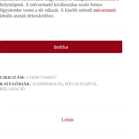
helyiségnek. A mécsestartó kiválasztása során fontos
figyelembe venni a tér stílusát. A kisebb méretű
mécsestartó
ideális asztali dekorációhoz.
Boltba
CIKKSZÁM:
C3ED07596D37
KATEGÓRIÁK:
AJÁNDÉKOZÁS
,
MÉCSESTARTÓ
,
RELAXÁCIÓ
Leírás