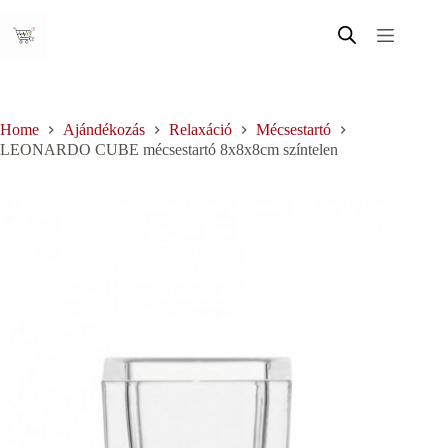
Skip
to
content
Home
Ajándékozás
Relaxáció
Mécsestartó
LEONARDO CUBE mécsestartó 8x8x8cm színtelen