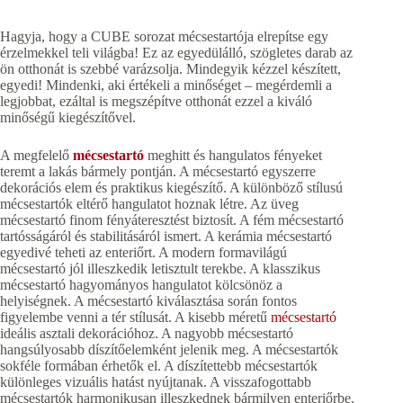
Hagyja, hogy a CUBE sorozat mécsestartója elrepítse egy
érzelmekkel teli világba! Ez az egyedülálló, szögletes darab az
ön otthonát is szebbé varázsolja. Mindegyik kézzel készített,
egyedi! Mindenki, aki értékeli a minőséget – megérdemli a
legjobbat, ezáltal is megszépítve otthonát ezzel a kiváló
minőségű kiegészítővel.
A megfelelő
mécsestartó
meghitt és hangulatos fényeket
teremt a lakás bármely pontján. A mécsestartó egyszerre
dekorációs elem és praktikus kiegészítő. A különböző stílusú
mécsestartók eltérő hangulatot hoznak létre. Az üveg
mécsestartó finom fényáteresztést biztosít. A fém mécsestartó
tartósságáról és stabilitásáról ismert. A kerámia mécsestartó
egyedivé teheti az enteriőrt. A modern formavilágú
mécsestartó jól illeszkedik letisztult terekbe. A klasszikus
mécsestartó hagyományos hangulatot kölcsönöz a
helyiségnek. A mécsestartó kiválasztása során fontos
figyelembe venni a tér stílusát. A kisebb méretű
mécsestartó
ideális asztali dekorációhoz. A nagyobb mécsestartó
hangsúlyosabb díszítőelemként jelenik meg. A mécsestartók
sokféle formában érhetők el. A díszítettebb mécsestartók
különleges vizuális hatást nyújtanak. A visszafogottabb
mécsestartók harmonikusan illeszkednek bármilyen enteriőrbe.