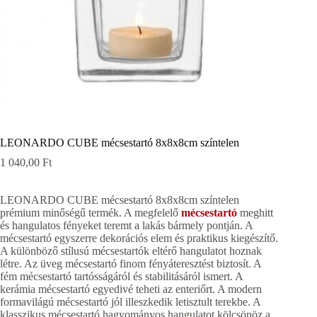
LEONARDO CUBE mécsestartó 8x8x8cm színtelen
1 040,00
Ft
LEONARDO CUBE mécsestartó 8x8x8cm színtelen
prémium minőségű termék. A megfelelő
mécsestartó
meghitt
és hangulatos fényeket teremt a lakás bármely pontján. A
mécsestartó egyszerre dekorációs elem és praktikus kiegészítő.
A különböző stílusú mécsestartók eltérő hangulatot hoznak
létre. Az üveg mécsestartó finom fényáteresztést biztosít. A
fém mécsestartó tartósságáról és stabilitásáról ismert. A
kerámia mécsestartó egyedivé teheti az enteriőrt. A modern
formavilágú mécsestartó jól illeszkedik letisztult terekbe. A
klasszikus mécsestartó hagyományos hangulatot kölcsönöz a