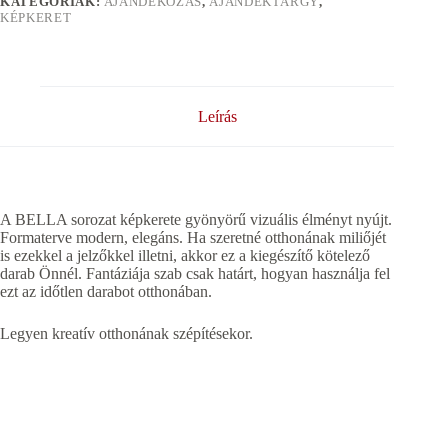
KATEGÓRIÁK:
AJÁNDÉKOZÁS
,
AJÁNDÉKTÁRGY
,
KÉPKERET
Leírás
A BELLA sorozat képkerete gyönyörű vizuális élményt nyújt.
Formaterve modern, elegáns. Ha szeretné otthonának miliőjét
is ezekkel a jelzőkkel illetni, akkor ez a kiegészítő kötelező
darab Önnél. Fantáziája szab csak határt, hogyan használja fel
ezt az időtlen darabot otthonában.
Legyen kreatív otthonának szépítésekor.