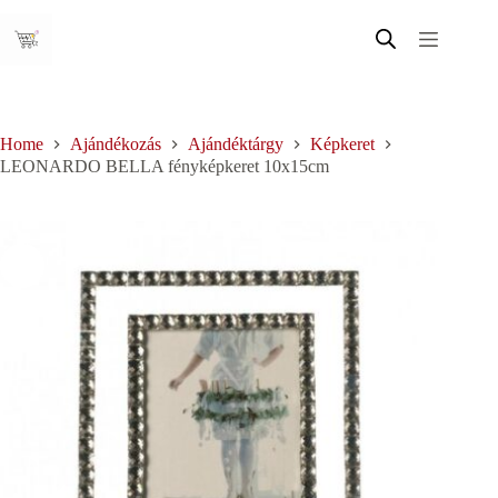
Skip
to
content
Home
Ajándékozás
Ajándéktárgy
Képkeret
LEONARDO BELLA fényképkeret 10x15cm