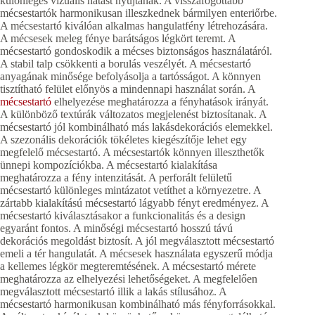
különleges vizuális hatást nyújtanak. A visszafogottabb
mécsestartók harmonikusan illeszkednek bármilyen enteriőrbe.
A mécsestartó kiválóan alkalmas hangulatfény létrehozására.
A mécsesek meleg fénye barátságos légkört teremt. A
mécsestartó gondoskodik a mécses biztonságos használatáról.
A stabil talp csökkenti a borulás veszélyét. A mécsestartó
anyagának minősége befolyásolja a tartósságot. A könnyen
tisztítható felület előnyös a mindennapi használat során. A
mécsestartó
elhelyezése meghatározza a fényhatások irányát.
A különböző textúrák változatos megjelenést biztosítanak. A
mécsestartó jól kombinálható más lakásdekorációs elemekkel.
A szezonális dekorációk tökéletes kiegészítője lehet egy
megfelelő mécsestartó. A mécsestartók könnyen illeszthetők
ünnepi kompozíciókba. A mécsestartó kialakítása
meghatározza a fény intenzitását. A perforált felületű
mécsestartó különleges mintázatot vetíthet a környezetre. A
zártabb kialakítású mécsestartó lágyabb fényt eredményez. A
mécsestartó kiválasztásakor a funkcionalitás és a design
egyaránt fontos. A minőségi mécsestartó hosszú távú
dekorációs megoldást biztosít. A jól megválasztott mécsestartó
emeli a tér hangulatát. A mécsesek használata egyszerű módja
a kellemes légkör megteremtésének. A mécsestartó mérete
meghatározza az elhelyezési lehetőségeket. A megfelelően
megválasztott mécsestartó illik a lakás stílusához. A
mécsestartó harmonikusan kombinálható más fényforrásokkal.