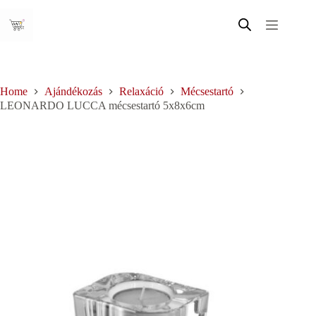
Skip
to
content
Home
Ajándékozás
Relaxáció
Mécsestartó
LEONARDO LUCCA mécsestartó 5x8x6cm