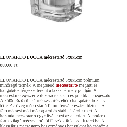
LEONARDO LUCCA mécsestartó 5x8x6cm
800,00
Ft
LEONARDO LUCCA mécsestartó 5x8x6cm prémium
minőségű termék. A megfelelő
mécsestartó
meghitt és
hangulatos fényeket teremt a lakás bármely pontján. A
mécsestartó egyszerre dekorációs elem és praktikus kiegészítő.
A különböző stílusú mécsestartók eltérő hangulatot hoznak
létre. Az üveg mécsestartó finom fényáteresztést biztosít. A
fém mécsestartó tartósságáról és stabilitásáról ismert. A
kerámia mécsestartó egyedivé teheti az enteriőrt. A modern
formavilágú mécsestartó jól illeszkedik letisztult terekbe. A
klasszikus mécsestartó hagyományos hangulatot kölcsönöz a