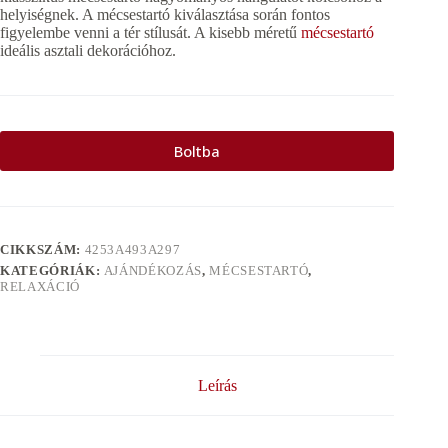
helyiségnek. A mécsestartó kiválasztása során fontos
figyelembe venni a tér stílusát. A kisebb méretű
mécsestartó
ideális asztali dekorációhoz.
Boltba
CIKKSZÁM:
4253A493A297
KATEGÓRIÁK:
AJÁNDÉKOZÁS
,
MÉCSESTARTÓ
,
RELAXÁCIÓ
Leírás