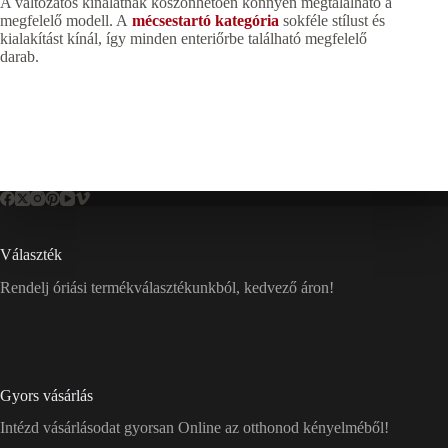
A változatos kínálatnak köszönhetően könnyen megtalálható a
megfelelő modell. A
mécsestartó kategória
sokféle stílust és
kialakítást kínál, így minden enteriőrbe található megfelelő
darab.
Választék
Rendelj óriási termékválasztékunkból, kedvező áron!
Gyors vásárlás
Intézd vásárlásodat gyorsan Online az otthonod kényelméből!