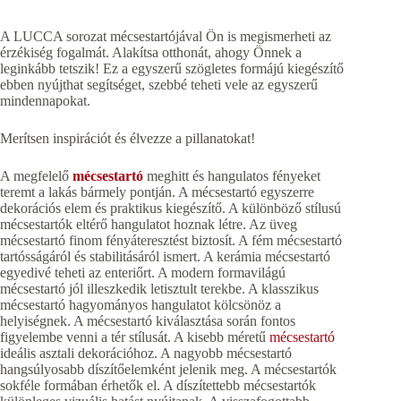
A LUCCA sorozat mécsestartójával Ön is megismerheti az
érzékiség fogalmát. Alakítsa otthonát, ahogy Önnek a
leginkább tetszik! Ez a egyszerű szögletes formájú kiegészítő
ebben nyújthat segítséget, szebbé teheti vele az egyszerű
mindennapokat.
Merítsen inspirációt és élvezze a pillanatokat!
A megfelelő
mécsestartó
meghitt és hangulatos fényeket
teremt a lakás bármely pontján. A mécsestartó egyszerre
dekorációs elem és praktikus kiegészítő. A különböző stílusú
mécsestartók eltérő hangulatot hoznak létre. Az üveg
mécsestartó finom fényáteresztést biztosít. A fém mécsestartó
tartósságáról és stabilitásáról ismert. A kerámia mécsestartó
egyedivé teheti az enteriőrt. A modern formavilágú
mécsestartó jól illeszkedik letisztult terekbe. A klasszikus
mécsestartó hagyományos hangulatot kölcsönöz a
helyiségnek. A mécsestartó kiválasztása során fontos
figyelembe venni a tér stílusát. A kisebb méretű
mécsestartó
ideális asztali dekorációhoz. A nagyobb mécsestartó
hangsúlyosabb díszítőelemként jelenik meg. A mécsestartók
sokféle formában érhetők el. A díszítettebb mécsestartók