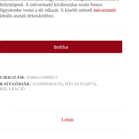
helyiségnek. A mécsestartó kiválasztása során fontos
figyelembe venni a tér stílusát. A kisebb méretű
mécsestartó
ideális asztali dekorációhoz.
Boltba
CIKKSZÁM:
59B602A9BDCC
KATEGÓRIÁK:
AJÁNDÉKOZÁS
,
MÉCSESTARTÓ
,
RELAXÁCIÓ
Leírás