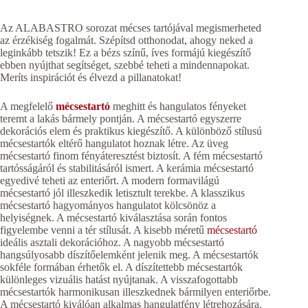
Az ALABASTRO sorozat mécses tartójával megismerheted
az érzékiség fogalmát. Szépítsd otthonodat, ahogy neked a
leginkább tetszik! Ez a bézs színű, íves formájú kiegészítő
ebben nyújthat segítséget, szebbé teheti a mindennapokat.
Meríts inspirációt és élvezd a pillanatokat!
A megfelelő
mécsestartó
meghitt és hangulatos fényeket
teremt a lakás bármely pontján. A mécsestartó egyszerre
dekorációs elem és praktikus kiegészítő. A különböző stílusú
mécsestartók eltérő hangulatot hoznak létre. Az üveg
mécsestartó finom fényáteresztést biztosít. A fém mécsestartó
tartósságáról és stabilitásáról ismert. A kerámia mécsestartó
egyedivé teheti az enteriőrt. A modern formavilágú
mécsestartó jól illeszkedik letisztult terekbe. A klasszikus
mécsestartó hagyományos hangulatot kölcsönöz a
helyiségnek. A mécsestartó kiválasztása során fontos
figyelembe venni a tér stílusát. A kisebb méretű
mécsestartó
ideális asztali dekorációhoz. A nagyobb mécsestartó
hangsúlyosabb díszítőelemként jelenik meg. A mécsestartók
sokféle formában érhetők el. A díszítettebb mécsestartók
különleges vizuális hatást nyújtanak. A visszafogottabb
mécsestartók harmonikusan illeszkednek bármilyen enteriőrbe.
A mécsestartó kiválóan alkalmas hangulatfény létrehozására.