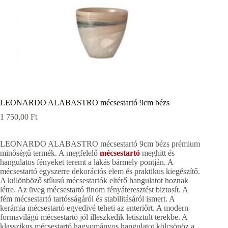
LEONARDO ALABASTRO mécsestartó 9cm bézs
1 750,00
Ft
LEONARDO ALABASTRO mécsestartó 9cm bézs prémium
minőségű termék. A megfelelő
mécsestartó
meghitt és
hangulatos fényeket teremt a lakás bármely pontján. A
mécsestartó egyszerre dekorációs elem és praktikus kiegészítő.
A különböző stílusú mécsestartók eltérő hangulatot hoznak
létre. Az üveg mécsestartó finom fényáteresztést biztosít. A
fém mécsestartó tartósságáról és stabilitásáról ismert. A
kerámia mécsestartó egyedivé teheti az enteriőrt. A modern
formavilágú mécsestartó jól illeszkedik letisztult terekbe. A
klasszikus mécsestartó hagyományos hangulatot kölcsönöz a