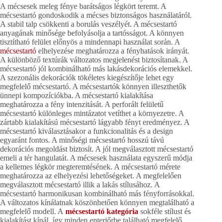
A mécsesek meleg fénye barátságos légkört teremt. A
mécsestartó gondoskodik a mécses biztonságos használatáról.
A stabil talp csökkenti a borulás veszélyét. A mécsestartó
anyagának minősége befolyásolja a tartósságot. A könnyen
tisztítható felület előnyös a mindennapi használat során. A
mécsestartó
elhelyezése meghatározza a fényhatások irányát.
A különböző textúrák változatos megjelenést biztosítanak. A
mécsestartó jól kombinálható más lakásdekorációs elemekkel.
A szezonális dekorációk tökéletes kiegészítője lehet egy
megfelelő mécsestartó. A mécsestartók könnyen illeszthetők
ünnepi kompozíciókba. A mécsestartó kialakítása
meghatározza a fény intenzitását. A perforált felületű
mécsestartó különleges mintázatot vetíthet a környezetre. A
zártabb kialakítású mécsestartó lágyabb fényt eredményez. A
mécsestartó kiválasztásakor a funkcionalitás és a design
egyaránt fontos. A minőségi mécsestartó hosszú távú
dekorációs megoldást biztosít. A jól megválasztott mécsestartó
emeli a tér hangulatát. A mécsesek használata egyszerű módja
a kellemes légkör megteremtésének. A mécsestartó mérete
meghatározza az elhelyezési lehetőségeket. A megfelelően
megválasztott mécsestartó illik a lakás stílusához. A
mécsestartó harmonikusan kombinálható más fényforrásokkal.
A változatos kínálatnak köszönhetően könnyen megtalálható a
megfelelő modell. A
mécsestartó kategória
sokféle stílust és
kialakítást kínál, így minden enteriőrbe található megfelelő