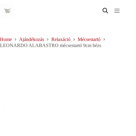
Skip
to
content
Home
Ajándékozás
Relaxáció
Mécsestartó
LEONARDO ALABASTRO mécsestartó 9cm bézs