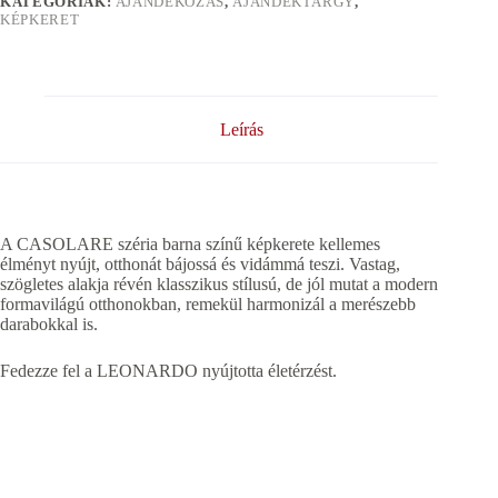
KATEGÓRIÁK:
AJÁNDÉKOZÁS
,
AJÁNDÉKTÁRGY
,
KÉPKERET
Leírás
A CASOLARE széria barna színű képkerete kellemes
élményt nyújt, otthonát bájossá és vidámmá teszi. Vastag,
szögletes alakja révén klasszikus stílusú, de jól mutat a modern
formavilágú otthonokban, remekül harmonizál a merészebb
darabokkal is.
Fedezze fel a LEONARDO nyújtotta életérzést.