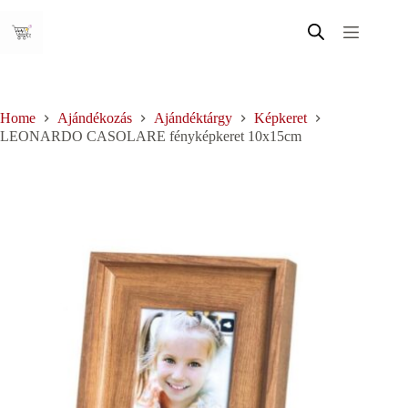
Skip
to
content
Home
Ajándékozás
Ajándéktárgy
Képkeret
LEONARDO CASOLARE fényképkeret 10x15cm