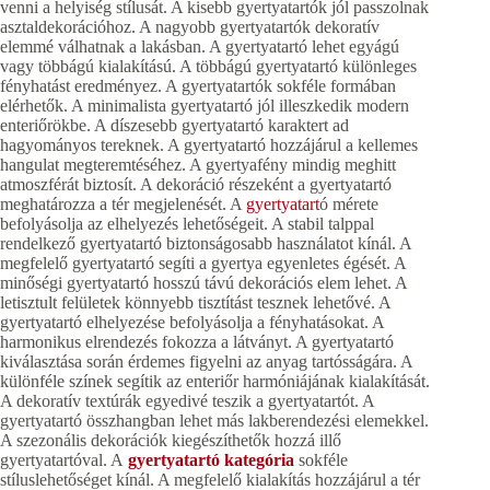
venni a helyiség stílusát. A kisebb gyertyatartók jól passzolnak
asztaldekorációhoz. A nagyobb gyertyatartók dekoratív
elemmé válhatnak a lakásban. A gyertyatartó lehet egyágú
vagy többágú kialakítású. A többágú gyertyatartó különleges
fényhatást eredményez. A gyertyatartók sokféle formában
elérhetők. A minimalista gyertyatartó jól illeszkedik modern
enteriőrökbe. A díszesebb gyertyatartó karaktert ad
hagyományos tereknek. A gyertyatartó hozzájárul a kellemes
hangulat megteremtéséhez. A gyertyafény mindig meghitt
atmoszférát biztosít. A dekoráció részeként a gyertyatartó
meghatározza a tér megjelenését. A
gyertyatart
ó mérete
befolyásolja az elhelyezés lehetőségeit. A stabil talppal
rendelkező gyertyatartó biztonságosabb használatot kínál. A
megfelelő gyertyatartó segíti a gyertya egyenletes égését. A
minőségi gyertyatartó hosszú távú dekorációs elem lehet. A
letisztult felületek könnyebb tisztítást tesznek lehetővé. A
gyertyatartó elhelyezése befolyásolja a fényhatásokat. A
harmonikus elrendezés fokozza a látványt. A gyertyatartó
kiválasztása során érdemes figyelni az anyag tartósságára. A
különféle színek segítik az enteriőr harmóniájának kialakítását.
A dekoratív textúrák egyedivé teszik a gyertyatartót. A
gyertyatartó összhangban lehet más lakberendezési elemekkel.
A szezonális dekorációk kiegészíthetők hozzá illő
gyertyatartóval. A
gyertyatartó kategória
sokféle
stíluslehetőséget kínál. A megfelelő kialakítás hozzájárul a tér