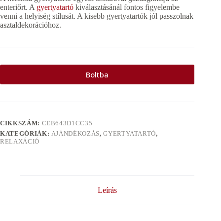
enteriőrt. A
gyertyatartó
kiválasztásánál fontos figyelembe
venni a helyiség stílusát. A kisebb gyertyatartók jól passzolnak
asztaldekorációhoz.
Boltba
CIKKSZÁM:
CEB643D1CC35
KATEGÓRIÁK:
AJÁNDÉKOZÁS
,
GYERTYATARTÓ
,
RELAXÁCIÓ
Leírás