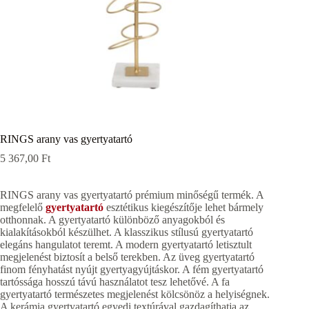
RINGS arany vas gyertyatartó
5 367,00
Ft
RINGS arany vas gyertyatartó prémium minőségű termék. A
megfelelő
gyertyatartó
esztétikus kiegészítője lehet bármely
otthonnak. A gyertyatartó különböző anyagokból és
kialakításokból készülhet. A klasszikus stílusú gyertyatartó
elegáns hangulatot teremt. A modern gyertyatartó letisztult
megjelenést biztosít a belső terekben. Az üveg gyertyatartó
finom fényhatást nyújt gyertyagyújtáskor. A fém gyertyatartó
tartóssága hosszú távú használatot tesz lehetővé. A fa
gyertyatartó természetes megjelenést kölcsönöz a helyiségnek.
A kerámia gyertyatartó egyedi textúrával gazdagíthatja az