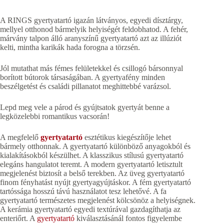
A RINGS gyertyatartó igazán látványos, egyedi dísztárgy,
mellyel otthonod bármelyik helyiségét feldobhatod. A fehér,
márvány talpon álló aranyszínű gyertyatartó azt az illúziót
kelti, mintha karikák hada forogna a törzsén.
Jól mutathat más fémes felületekkel és csillogó bársonnyal
borított bútorok társaságában. A gyertyafény minden
beszélgetést és családi pillanatot meghittebbé varázsol.
Lepd meg vele a párod és gyújtsatok gyertyát benne a
legközelebbi romantikus vacsorán!
A megfelelő
gyertyatartó
esztétikus kiegészítője lehet
bármely otthonnak. A gyertyatartó különböző anyagokból és
kialakításokból készülhet. A klasszikus stílusú gyertyatartó
elegáns hangulatot teremt. A modern gyertyatartó letisztult
megjelenést biztosít a belső terekben. Az üveg gyertyatartó
finom fényhatást nyújt gyertyagyújtáskor. A fém gyertyatartó
tartóssága hosszú távú használatot tesz lehetővé. A fa
gyertyatartó természetes megjelenést kölcsönöz a helyiségnek.
A kerámia gyertyatartó egyedi textúrával gazdagíthatja az
enteriőrt. A
gyertyatartó
kiválasztásánál fontos figyelembe