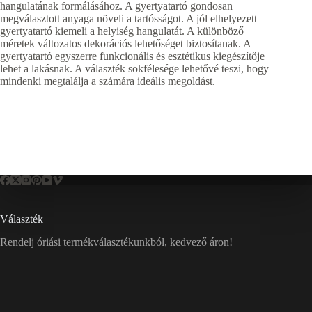
hangulatának formálásához. A gyertyatartó gondosan
megválasztott anyaga növeli a tartósságot. A jól elhelyezett
gyertyatartó kiemeli a helyiség hangulatát. A különböző
méretek változatos dekorációs lehetőséget biztosítanak. A
gyertyatartó egyszerre funkcionális és esztétikus kiegészítője
lehet a lakásnak. A választék sokfélesége lehetővé teszi, hogy
mindenki megtalálja a számára ideális megoldást.
Választék
Rendelj óriási termékválasztékunkból, kedvező áron!