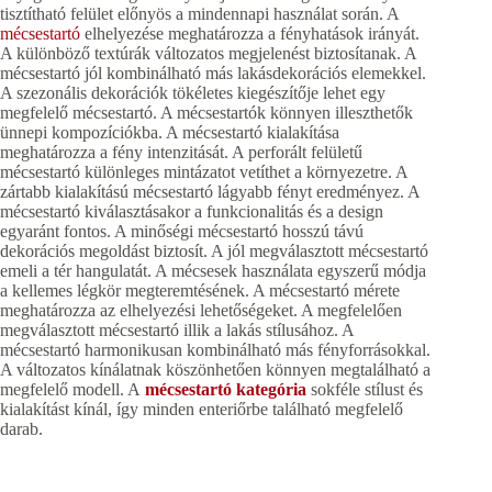
tisztítható felület előnyös a mindennapi használat során. A
mécsestartó
elhelyezése meghatározza a fényhatások irányát.
A különböző textúrák változatos megjelenést biztosítanak. A
mécsestartó jól kombinálható más lakásdekorációs elemekkel.
A szezonális dekorációk tökéletes kiegészítője lehet egy
megfelelő mécsestartó. A mécsestartók könnyen illeszthetők
ünnepi kompozíciókba. A mécsestartó kialakítása
meghatározza a fény intenzitását. A perforált felületű
mécsestartó különleges mintázatot vetíthet a környezetre. A
zártabb kialakítású mécsestartó lágyabb fényt eredményez. A
mécsestartó kiválasztásakor a funkcionalitás és a design
egyaránt fontos. A minőségi mécsestartó hosszú távú
dekorációs megoldást biztosít. A jól megválasztott mécsestartó
emeli a tér hangulatát. A mécsesek használata egyszerű módja
a kellemes légkör megteremtésének. A mécsestartó mérete
meghatározza az elhelyezési lehetőségeket. A megfelelően
megválasztott mécsestartó illik a lakás stílusához. A
mécsestartó harmonikusan kombinálható más fényforrásokkal.
A változatos kínálatnak köszönhetően könnyen megtalálható a
megfelelő modell. A
mécsestartó kategória
sokféle stílust és
kialakítást kínál, így minden enteriőrbe található megfelelő
darab.