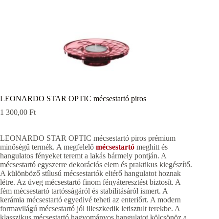
LEONARDO STAR OPTIC mécsestartó piros
1 300,00
Ft
LEONARDO STAR OPTIC mécsestartó piros prémium
minőségű termék. A megfelelő
mécsestartó
meghitt és
hangulatos fényeket teremt a lakás bármely pontján. A
mécsestartó egyszerre dekorációs elem és praktikus kiegészítő.
A különböző stílusú mécsestartók eltérő hangulatot hoznak
létre. Az üveg mécsestartó finom fényáteresztést biztosít. A
fém mécsestartó tartósságáról és stabilitásáról ismert. A
kerámia mécsestartó egyedivé teheti az enteriőrt. A modern
formavilágú mécsestartó jól illeszkedik letisztult terekbe. A
klasszikus mécsestartó hagyományos hangulatot kölcsönöz a