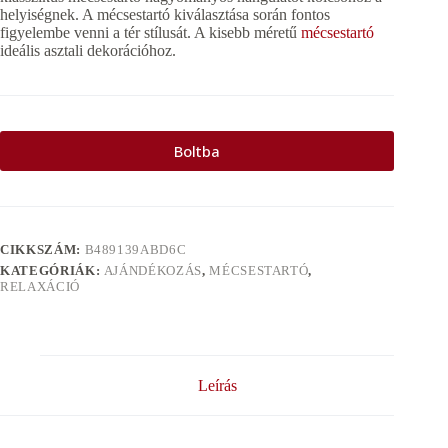
helyiségnek. A mécsestartó kiválasztása során fontos
figyelembe venni a tér stílusát. A kisebb méretű
mécsestartó
ideális asztali dekorációhoz.
Boltba
CIKKSZÁM:
B489139ABD6C
KATEGÓRIÁK:
AJÁNDÉKOZÁS
,
MÉCSESTARTÓ
,
RELAXÁCIÓ
Leírás