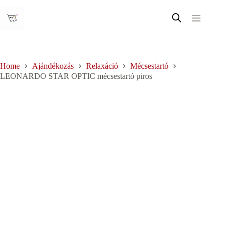
Skip
to
content
Home
Ajándékozás
Relaxáció
Mécsestartó
LEONARDO STAR OPTIC mécsestartó piros