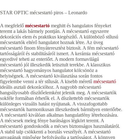
STAR OPTIC mécsestartó piros – Leonardo
A megfelelő
mécsestartó
meghitt és hangulatos fényeket
teremt a lakás bármely pontján. A mécsestartó egyszerre
dekorációs elem és praktikus kiegészítő. A különböző stílusú
mécsestartók eltérő hangulatot hoznak létre. Az üveg
mécsestartó finom fényáteresztést biztosít. A fém mécsestartó
tartósságáról és stabilitásáról ismert. A kerámia mécsestartó
egyedivé teheti az enteriőrt. A modern formavilágú
mécsestartó jól illeszkedik letisztult terekbe. A klasszikus
mécsestartó hagyományos hangulatot kölcsönöz a
helyiségnek. A mécsestartó kiválasztása során fontos
figyelembe venni a tér stílusát. A kisebb méretű
mécsestartó
ideális asztali dekorációhoz. A nagyobb mécsestartó
hangsúlyosabb díszítőelemként jelenik meg. A mécsestartók
sokféle formában érhetők el. A díszítettebb mécsestartók
különleges vizuális hatást nyújtanak. A visszafogottabb
mécsestartók harmonikusan illeszkednek bármilyen enteriőrbe.
A mécsestartó kiválóan alkalmas hangulatfény létrehozására.
A mécsesek meleg fénye barátságos légkört teremt. A
mécsestartó gondoskodik a mécses biztonságos használatáról.
A stabil talp csökkenti a borulás veszélyét. A mécsestartó
anyagának minősége befolyásolja a tartósságot. A könnyen