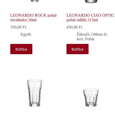
LEONARDO ROCK pohár
LEONARDO CIAO OPTIC
röviditalos 50ml
pohár üdítős 215ml
350,00
Ft
450,00
Ft
Egyéb
Étkezés
,
Otthon és
kert
,
Pohár
Boltba
Boltba