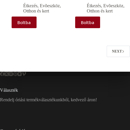
Étkezés
,
Evõeszköz
,
Étkezés
,
Evõeszköz
,
Otthon és kert
Otthon és kert
Boltba
Boltba
NEXT
Választék
Rendelj óriási termékválasztékunkból, kedvező áron!