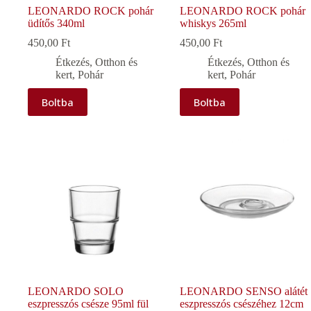
LEONARDO ROCK pohár
LEONARDO ROCK pohár
üdítős 340ml
whiskys 265ml
450,00
Ft
450,00
Ft
Étkezés
,
Otthon és
Étkezés
,
Otthon és
kert
,
Pohár
kert
,
Pohár
Boltba
Boltba
LEONARDO SOLO
LEONARDO SENSO alátét
eszpresszós csésze 95ml fül
eszpresszós csészéhez 12cm