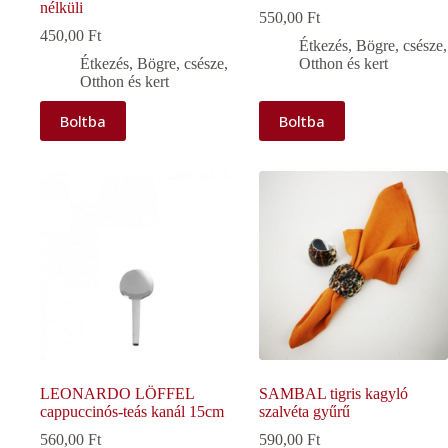
nélküli
550,00
Ft
450,00
Ft
Étkezés
,
Bögre, csésze
,
Étkezés
,
Bögre, csésze
,
Otthon és kert
Otthon és kert
Boltba
Boltba
LEONARDO LÖFFEL
SAMBAL tigris kagyló
cappuccinós-teás kanál 15cm
szalvéta gyűrű
560,00
Ft
590,00
Ft