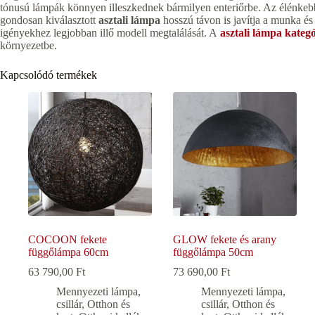
tónusú lámpák könnyen illeszkednek bármilyen enteriőrbe. Az élénkeb
gondosan kiválasztott
asztali lámpa
hosszú távon is javítja a munka és 
igényekhez legjobban illő modell megtalálását. A
asztali lámpa kateg
környezetbe.
Kapcsolódó termékek
COCOON fekete
GLOW fekete és arany
függőlámpa 60cm
függőlámpa 50cm
63 790,00
Ft
73 690,00
Ft
Mennyezeti lámpa,
Mennyezeti lámpa,
csillár
,
Otthon és
csillár
,
Otthon és