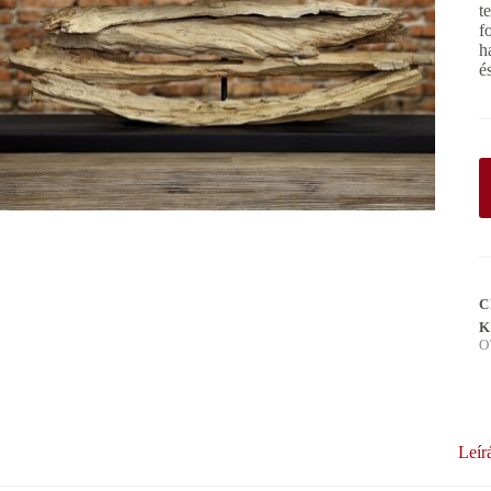
t
f
h
é
C
K
O
Leír