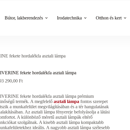
Bútor, lakberendezés
Irodatechnika
Otthon és kert
E fekete hordalékfa asztali lámpa
IVERINE fekete hordalékfa asztali lámpa
93 290,00
Ft
IVERINE fekete hordalékfa asztali lámpa prémium
inőségű termék. A megfelelő
asztali lámpa
fontos szerepet
átszik a munkafelület megvilágításában és a tér hangulatának
ialakításában. Az asztali lámpa fényereje befolyásolja a látási
omfortot. A különböző méretű asztali lámpák eltérő
unkciókat szolgálnak. A kisebb asztali lámpa kompaktabb
unkafelületekhez ideális. A nagyobb asztali lámpa szélesebb