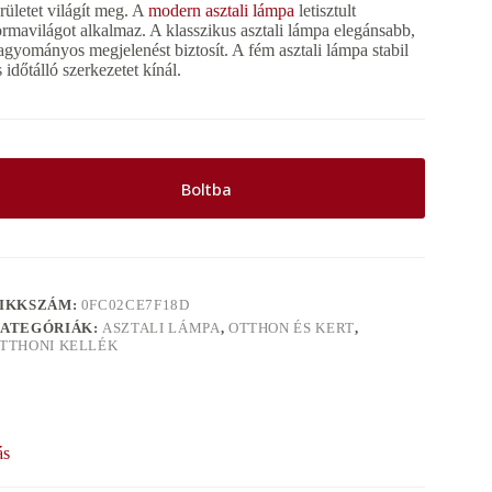
erületet világít meg. A
modern asztali lámpa
letisztult
ormavilágot alkalmaz. A klasszikus asztali lámpa elegánsabb,
agyományos megjelenést biztosít. A fém asztali lámpa stabil
s időtálló szerkezetet kínál.
Boltba
IKKSZÁM:
0FC02CE7F18D
ATEGÓRIÁK:
ASZTALI LÁMPA
,
OTTHON ÉS KERT
,
TTHONI KELLÉK
ás