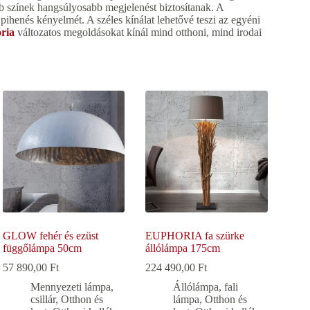
b színek hangsúlyosabb megjelenést biztosítanak. A
pihenés kényelmét. A széles kínálat lehetővé teszi az egyéni
ória
változatos megoldásokat kínál mind otthoni, mind irodai
GLOW fehér és ezüst
EUPHORIA fa szürke
függőlámpa 50cm
állólámpa 175cm
57 890,00
Ft
224 490,00
Ft
Mennyezeti lámpa,
Állólámpa, fali
csillár
,
Otthon és
lámpa
,
Otthon és