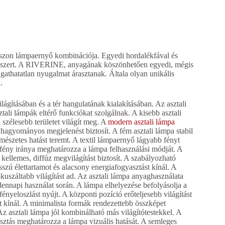
szon lámpaernyő kombinációja. Egyedi hordalékfával és
tsz szert. A RIVERINE, anyagának köszönhetően egyedi, mégis
ngathatatlan nyugalmat árasztanak. Általa olyan unikális
.
lágításában és a tér hangulatának kialakításában. Az asztali
tali lámpák eltérő funkciókat szolgálnak. A kisebb asztali
szélesebb területet világít meg. A
modern asztali lámpa
, hagyományos megjelenést biztosít. A fém asztali lámpa stabil
rmészetes hatást teremt. A textil lámpaernyő lágyabb fényt
fény iránya meghatározza a lámpa felhasználási módját. A
y kellemes, diffúz megvilágítást biztosít. A szabályozható
szú élettartamot és alacsony energiafogyasztást kínál. A
kuszáltabb világítást ad. Az asztali lámpa anyaghasználata
dennapi használat során. A lámpa elhelyezése befolyásolja a
ényeloszlást nyújt. A központi pozíció erőteljesebb világítást
t kínál. A minimalista formák rendezettebb összképet
Az asztali lámpa jól kombinálható más világítótestekkel. A
sztás meghatározza a lámpa vizuális hatását. A semleges