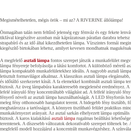
Megismételhetetlen, mégis örök – mi az? A RIVERINE állólámpa!
Önmagában talán nem feltűnő jelenség egy fémváz és egy fekete lenvá
tikfával kiegészítve azonban már káprázatosan páratlan darabra tehe
strapabíró és az idő által kikezdhetetlen lámpa. Vízszintes formái megi
kiegészítő birtokában lehetsz, amilyet kevesen mondhatnak magukénak
A megfelelő
asztali lámpa
fontos szerepet játszik a munkafelület megvi
lámpa fényereje befolyásolja a látási komfortot. A különböző méretű asz
lámpa kompaktabb munkafelületekhez ideális. A nagyobb asztali lámpa 
letisztult formavilágot alkalmaz. A klasszikus asztali lámpa elegánsabb
és időtálló szerkezetet kínál. A fa elemekkel kombinált asztali lámpa te
biztosít. Az üveg lámpabúra karakteresebb megjelenést eredményez. A 
lefelé irányuló fény koncentráltabb világítást ad. A felfelé irányuló fén
fényerő növeli az asztali lámpa használhatóságát. A LED fényforrás hos
meleg fény otthonosabb hangulatot teremt. A hidegebb fény tisztább, fó
meghatározza a tartósságot. A könnyen tisztítható felület praktikus min
munkakörnyezet arányait. Az asztal sarkán elhelyezett lámpa optimális f
biztosít. A karos kialakítású
asztali lámpa
rugalmas beállítási lehetősége
teremtenek. A díszesebb változatok dekoratívabb szerepet töltenek be. 
megfelelő modell hozzájárul a koncentrált munkavégzéshez. A színvála