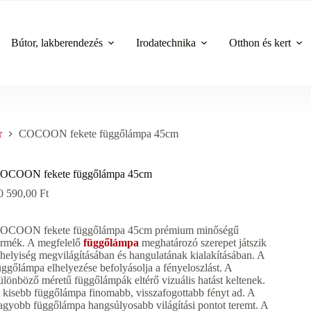
Bútor, lakberendezés
Irodatechnika
Otthon és kert
r
COCOON fekete függőlámpa 45cm
OCOON fekete függőlámpa 45cm
0 590,00
Ft
OCOON fekete függőlámpa 45cm prémium minőségű
ermék. A megfelelő
függőlámpa
meghatározó szerepet játszik
 helyiség megvilágításában és hangulatának kialakításában. A
üggőlámpa elhelyezése befolyásolja a fényeloszlást. A
ülönböző méretű függőlámpák eltérő vizuális hatást keltenek.
 kisebb függőlámpa finomabb, visszafogottabb fényt ad. A
agyobb függőlámpa hangsúlyosabb világítási pontot teremt. A