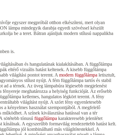
vője egyszer megpróbál otthon elkészíteni, mert olyan
ON lámpa mindegyik darabja egyedi szövéssel készült
kolja be a teret. Bátran ajánljuk modern stílusú nappalikba
nben is.
világításában és hangulatának kialakításában. A függőlámpa
pák eltérő vizuális hatást keltenek. A kisebb függőlámpa
bb világítási pontot teremt. A
modern függőlámpa
letisztult,
gyományos stílust nyújt. A fém függőlámpa tartós és stabil
atot ad a térnek. Az üveg lámpabúra légiesebb megjelenést
pa fényereje meghatározza a helyiség funkcióját. Az erősebb
ggőlámpa kellemes, hangulatos légkört teremt. A fény
centráltabb világítást nyújt. A szórt fény egyenletesebb
os a kényelmes használat szempontjából. A megfelelő
s működhet. A színek kiválasztása hatással van a tér
 A sötétebb tónusú
függőlámpa
karakteresebb jelenlétet
st kínálnak. A egyszerűbb formavilág rendezettebb hatást kelt.
ggőlámpa jól kombinálható más világítótestekkel. A
nek lehetővé. A minőségi anyaghasználat növeli a lámpa