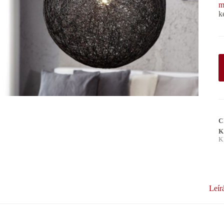
m
k
C
K
K
Leír