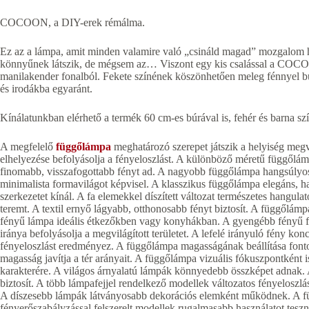
COCOON, a DIY-erek rémálma.
Ez az a lámpa, amit minden valamire való „csináld magad” mozgalom hí
könnyűnek látszik, de mégsem az… Viszont egy kis csalással a COCO
manilakender fonalból. Fekete színének köszönhetően meleg fénnyel bur
és irodákba egyaránt.
Kínálatunkban elérhető a termék 60 cm-es búrával is, fehér és barna szí
A megfelelő
függőlámpa
meghatározó szerepet játszik a helyiség meg
elhelyezése befolyásolja a fényeloszlást. A különböző méretű függőlám
finomabb, visszafogottabb fényt ad. A nagyobb függőlámpa hangsúlyosa
minimalista formavilágot képvisel. A klasszikus függőlámpa elegáns, ha
szerkezetet kínál. A fa elemekkel díszített változat természetes hangul
teremt. A textil ernyő lágyabb, otthonosabb fényt biztosít. A függőlám
fényű lámpa ideális étkezőkben vagy konyhákban. A gyengébb fényű fü
iránya befolyásolja a megvilágított területet. A lefelé irányuló fény kon
fényeloszlást eredményez. A függőlámpa magasságának beállítása font
magasság javítja a tér arányait. A függőlámpa vizuális fókuszpontként i
karakterére. A világos árnyalatú lámpák könnyedebb összképet adnak.
biztosít. A több lámpafejjel rendelkező modellek változatos fényeloszlá
A díszesebb lámpák látványosabb dekorációs elemként működnek. A fü
fényerőszabályzással felszerelt modellek rugalmasabb használatot tesz