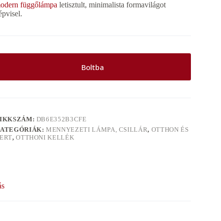
odern függőlámpa
letisztult, minimalista formavilágot
épvisel.
Boltba
IKKSZÁM:
DB6E352B3CFE
ATEGÓRIÁK:
MENNYEZETI LÁMPA, CSILLÁR
,
OTTHON ÉS
ERT
,
OTTHONI KELLÉK
ás