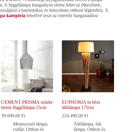
ban. A függőlámpa hangsúlyos eleme lehet az étkezőnek,
ozzájárul a harmonikus és kényelmes otthoni légkörhöz. A
pa kategória
lehetővé teszi az enteriőr hangulatához
CEMENT PRISMA szürke
EUPHORIA fa bézs
beton függőlámpa 15cm
állólámpa 175cm
39 690,00
Ft
224 490,00
Ft
Mennyezeti lámpa,
Állólámpa, fali
csillár
,
Otthon és
lámpa
,
Otthon és