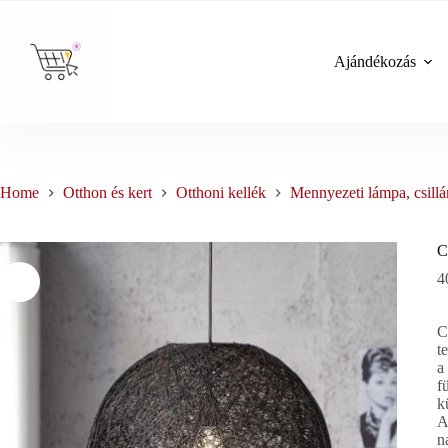
Skip
to
content
Ajándékozás
Home
Otthon és kert
Otthoni kellék
Mennyezeti lámpa, csillá
C
4
C
t
a
f
k
A
n