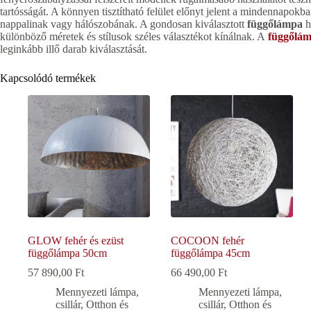
tartósságát. A könnyen tisztítható felület előnyt jelent a mindennapok
nappalinak vagy hálószobának. A gondosan kiválasztott
függőlámpa
h
különböző méretek és stílusok széles választékot kínálnak. A
függőlám
leginkább illő darab kiválasztását.
Kapcsolódó termékek
GLOW fehér és ezüst
COCOON fehér
függőlámpa 50cm
függőlámpa 45cm
57 890,00
Ft
66 490,00
Ft
Mennyezeti lámpa,
Mennyezeti lámpa,
csillár
,
Otthon és
csillár
,
Otthon és