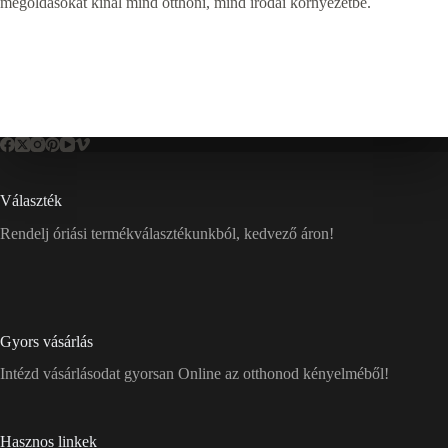
megoldásokat kínál mind otthoni, mind irodai környezetbe.
Választék
Rendelj óriási termékválasztékunkból, kedvező áron!
Gyors vásárlás
Intézd vásárlásodat gyorsan Online az otthonod kényelméből!
Hasznos linkek