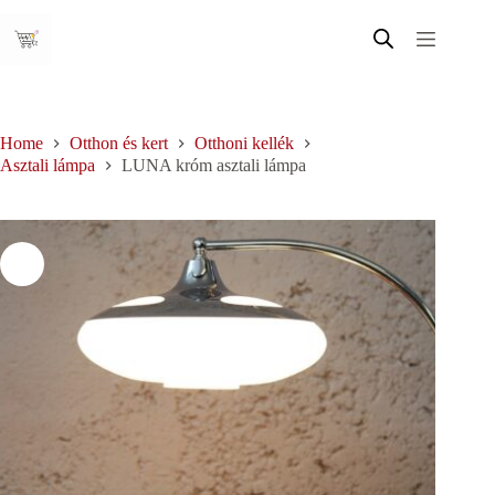
Skip
to
content
Home
Otthon és kert
Otthoni kellék
Asztali lámpa
LUNA króm asztali lámpa