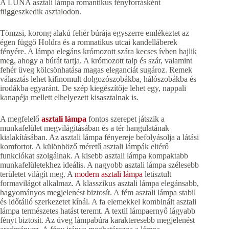
A LUNA asztali lámpa romantikus fényforrásként
függeszkedik asztalodon.
Tömzsi, korong alakú fehér búrája egyszerre emlékeztet az
égen függő Holdra és a romnatikus utcai kandelláberek
fényére. A lámpa elegáns krómozott szára kecses ívben hajlik
meg, ahogy a búrát tartja. A krómozott talp és szár, valamint
fehér üveg kölcsönhatása magas eleganciát sugároz. Remek
választás lehet kifinomult dolgozószobákba, hálószobákba és
irodákba egyaránt. De szép kiegészítője lehet egy, nappali
kanapéja mellett elhelyezett kisasztalnak is.
A megfelelő
asztali lámpa
fontos szerepet játszik a
munkafelület megvilágításában és a tér hangulatának
kialakításában. Az asztali lámpa fényereje befolyásolja a látási
komfortot. A különböző méretű asztali lámpák eltérő
funkciókat szolgálnak. A kisebb asztali lámpa kompaktabb
munkafelületekhez ideális. A nagyobb asztali lámpa szélesebb
területet világít meg. A
modern asztali lámpa
letisztult
formavilágot alkalmaz. A klasszikus asztali lámpa elegánsabb,
hagyományos megjelenést biztosít. A fém asztali lámpa stabil
és időtálló szerkezetet kínál. A fa elemekkel kombinált asztali
lámpa természetes hatást teremt. A textil lámpaernyő lágyabb
fényt biztosít. Az üveg lámpabúra karakteresebb megjelenést