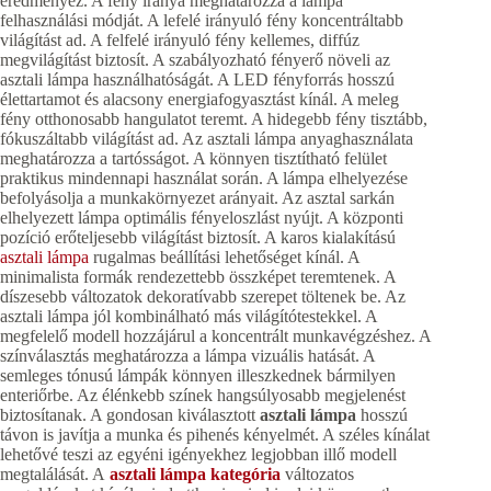
eredményez. A fény iránya meghatározza a lámpa
felhasználási módját. A lefelé irányuló fény koncentráltabb
világítást ad. A felfelé irányuló fény kellemes, diffúz
megvilágítást biztosít. A szabályozható fényerő növeli az
asztali lámpa használhatóságát. A LED fényforrás hosszú
élettartamot és alacsony energiafogyasztást kínál. A meleg
fény otthonosabb hangulatot teremt. A hidegebb fény tisztább,
fókuszáltabb világítást ad. Az asztali lámpa anyaghasználata
meghatározza a tartósságot. A könnyen tisztítható felület
praktikus mindennapi használat során. A lámpa elhelyezése
befolyásolja a munkakörnyezet arányait. Az asztal sarkán
elhelyezett lámpa optimális fényeloszlást nyújt. A központi
pozíció erőteljesebb világítást biztosít. A karos kialakítású
asztali lámpa
rugalmas beállítási lehetőséget kínál. A
minimalista formák rendezettebb összképet teremtenek. A
díszesebb változatok dekoratívabb szerepet töltenek be. Az
asztali lámpa jól kombinálható más világítótestekkel. A
megfelelő modell hozzájárul a koncentrált munkavégzéshez. A
színválasztás meghatározza a lámpa vizuális hatását. A
semleges tónusú lámpák könnyen illeszkednek bármilyen
enteriőrbe. Az élénkebb színek hangsúlyosabb megjelenést
biztosítanak. A gondosan kiválasztott
asztali lámpa
hosszú
távon is javítja a munka és pihenés kényelmét. A széles kínálat
lehetővé teszi az egyéni igényekhez legjobban illő modell
megtalálását. A
asztali lámpa kategória
változatos