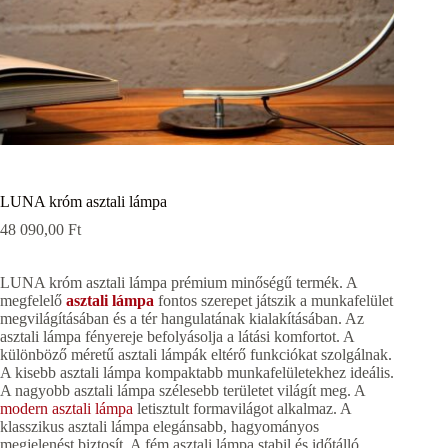
LUNA króm asztali lámpa
48 090,00
Ft
LUNA króm asztali lámpa prémium minőségű termék. A
megfelelő
asztali lámpa
fontos szerepet játszik a munkafelület
megvilágításában és a tér hangulatának kialakításában. Az
asztali lámpa fényereje befolyásolja a látási komfortot. A
különböző méretű asztali lámpák eltérő funkciókat szolgálnak.
A kisebb asztali lámpa kompaktabb munkafelületekhez ideális.
A nagyobb asztali lámpa szélesebb területet világít meg. A
modern asztali lámpa
letisztult formavilágot alkalmaz. A
klasszikus asztali lámpa elegánsabb, hagyományos
megjelenést biztosít. A fém asztali lámpa stabil és időtálló