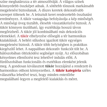
színe meghatározza a tér atmoszféráját. A világos színek
könnyedebb összképet adnak. A sötétebb tónusok markánsabb
megjelenést biztosítanak. A díszes keretek dekoratívabb
szerepet töltenek be. A letisztult keret rendezettebb összhatást
eredményez. A tükör vastagsága befolyásolja a kép minőségét.
A minőségi üveg tisztább, élesebb visszatükrözést biztosít. A
tükör könnyen tisztítható, így esztétikája hosszú távon
megőrizhető. A tükör jól kombinálható más dekorációs
elemekkel. A
tükör
elhelyezése elősegíti a tér harmonikus
kialakítását. A beltéri stílushoz igazított tükör egységes
megjelenést biztosít. A tükör több helyiségben is praktikus
kiegészítő lehet. A nappaliban dekoratív funkciót tölt be. A
hálószobában öltözködési segítséget nyújt. Az előszobában
kényelmes ellenőrzést tesz lehetővé indulás előtt. A
fürdőszobában funkcionális és esztétikus elemként jelenik
meg. A gondosan kiválasztott
tükör
hozzájárul a rendezett és
harmonikus otthoni környezethez. A
tükör kategória
széles
választéka lehetővé teszi, hogy minden enteriőrbe
megtalálható legyen a megfelelő kialakítás és méret.