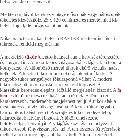
belső terekben érvényesül.
Mediterrán, távol-keleti és vintage előszobák vagy hálószobák
tökéletes kiegészítője. 25 x 120 centiméteres mérete miatt kis
helyet foglal, de mégis sokat mutat.
Nálad is biztosan akad helye a RAFTER mediterrán stílusú
tükrének, rendeld meg már ma!
A megfelelő
tükör
jelentős hatással van a helyiség térérzetére
és hangulatára. A tükör képes világosabbá és tágasabbá tenni a
környezetet. A különböző méretű tükrök eltérő vizuális hatást
keltenek. A kisebb tükör finom dekorációként működik. A
nagyobb tükör hangsúlyos fókuszponttá válhat. A modern
tükör letisztult, minimalista formavilágot képvisel. A
klasszikus keretezés elegáns, időtálló megjelenést biztosít. A
fa
keretes tükör
természetes hatást ad a térnek. A fém keret
karakteresebb, modernebb megjelenést nyújt. A tükör alakja
meghatározza a vizuális egyensúlyt. A kerek tükör lágyabb,
harmonikus hatást teremt. A szögletes tükör rendezettebb,
határozottabb látványt biztosít. A tükör elhelyezése
befolyásolja a fény útját. A világítás közelében elhelyezett
tükör erősebb fényvisszaverést ad. A természetes fényforrások
mellett a tükör még tágasabb hatást kelt. A
tükör
keretének