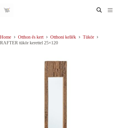
Skip
to
content
Home
Otthon és kert
Otthoni kellék
Tükör
RAFTER tükör kerettel 25×120