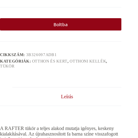
Boltba
CIKKSZÁM:
3B326097ADB1
KATEGÓRIÁK:
OTTHON ÉS KERT
,
OTTHONI KELLÉK
,
TÜKÖR
Leírás
A RAFTER tükör a teljes alakod mutatja igényes, keskeny
kialakításával. Az újrahasznosított fa barna színe visszafogott