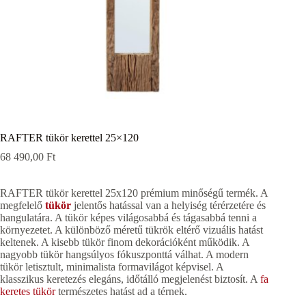
RAFTER tükör kerettel 25×120
68 490,00
Ft
RAFTER tükör kerettel 25x120 prémium minőségű termék. A
megfelelő
tükör
jelentős hatással van a helyiség térérzetére és
hangulatára. A tükör képes világosabbá és tágasabbá tenni a
környezetet. A különböző méretű tükrök eltérő vizuális hatást
keltenek. A kisebb tükör finom dekorációként működik. A
nagyobb tükör hangsúlyos fókuszponttá válhat. A modern
tükör letisztult, minimalista formavilágot képvisel. A
klasszikus keretezés elegáns, időtálló megjelenést biztosít. A
fa
keretes tükör
természetes hatást ad a térnek.