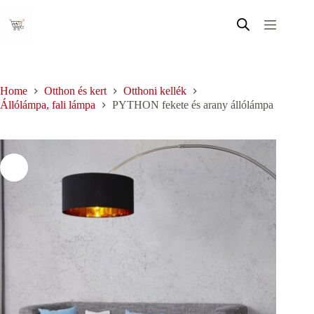
Skip
to
content
Home
Otthon és kert
Otthoni kellék
Állólámpa, fali lámpa
PYTHON fekete és arany állólámpa