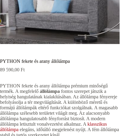
PYTHON fekete és arany állólámpa
89 590,00
Ft
PYTHON fekete és arany állólámpa prémium minőségű
termék. A megfelelő
állólámpa
fontos szerepet játszik a
helyiség hangulatának kialakításában. Az állólámpa fényereje
befolyásolja a tér megvilágítását. A különböző méretű és
formájú állólámpák eltérő funkciókat szolgálnak. A magasabb
állólámpa szélesebb területet világít meg. Az alacsonyabb
állólámpa hangulatosabb fényforrást biztosít. A modern
állólámpa letisztult vonalvezetést alkalmaz. A
klasszikus
állólámpa
elegáns, időtálló megjelenést nyújt. A fém állólámpa
stabil és tartós szerkezetet kínál.