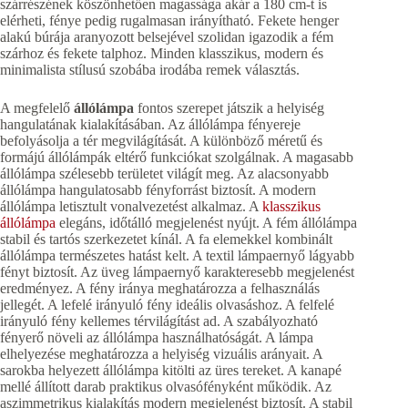
szárrészének köszönhetően magassága akár a 180 cm-t is
elérheti, fénye pedig rugalmasan irányítható. Fekete henger
alakú búrája aranyozott belsejével szolidan igazodik a fém
szárhoz és fekete talphoz. Minden klasszikus, modern és
minimalista stílusú szobába irodába remek választás.
A megfelelő
állólámpa
fontos szerepet játszik a helyiség
hangulatának kialakításában. Az állólámpa fényereje
befolyásolja a tér megvilágítását. A különböző méretű és
formájú állólámpák eltérő funkciókat szolgálnak. A magasabb
állólámpa szélesebb területet világít meg. Az alacsonyabb
állólámpa hangulatosabb fényforrást biztosít. A modern
állólámpa letisztult vonalvezetést alkalmaz. A
klasszikus
állólámpa
elegáns, időtálló megjelenést nyújt. A fém állólámpa
stabil és tartós szerkezetet kínál. A fa elemekkel kombinált
állólámpa természetes hatást kelt. A textil lámpaernyő lágyabb
fényt biztosít. Az üveg lámpaernyő karakteresebb megjelenést
eredményez. A fény iránya meghatározza a felhasználás
jellegét. A lefelé irányuló fény ideális olvasáshoz. A felfelé
irányuló fény kellemes térvilágítást ad. A szabályozható
fényerő növeli az állólámpa használhatóságát. A lámpa
elhelyezése meghatározza a helyiség vizuális arányait. A
sarokba helyezett állólámpa kitölti az üres tereket. A kanapé
mellé állított darab praktikus olvasófényként működik. Az
aszimmetrikus kialakítás modern megjelenést biztosít. A stabil