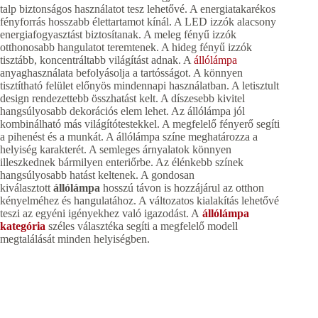
talp biztonságos használatot tesz lehetővé. A energiatakarékos
fényforrás hosszabb élettartamot kínál. A LED izzók alacsony
energiafogyasztást biztosítanak. A meleg fényű izzók
otthonosabb hangulatot teremtenek. A hideg fényű izzók
tisztább, koncentráltabb világítást adnak. A
állólámpa
anyaghasználata befolyásolja a tartósságot. A könnyen
tisztítható felület előnyös mindennapi használatban. A letisztult
design rendezettebb összhatást kelt. A díszesebb kivitel
hangsúlyosabb dekorációs elem lehet. Az állólámpa jól
kombinálható más világítótestekkel. A megfelelő fényerő segíti
a pihenést és a munkát. A állólámpa színe meghatározza a
helyiség karakterét. A semleges árnyalatok könnyen
illeszkednek bármilyen enteriőrbe. Az élénkebb színek
hangsúlyosabb hatást keltenek. A gondosan
kiválasztott
állólámpa
hosszú távon is hozzájárul az otthon
kényelméhez és hangulatához. A változatos kialakítás lehetővé
teszi az egyéni igényekhez való igazodást. A
állólámpa
kategória
széles választéka segíti a megfelelő modell
megtalálását minden helyiségben.