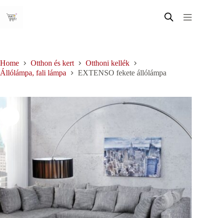
Skip
to
content
Home
Otthon és kert
Otthoni kellék
Állólámpa, fali lámpa
EXTENSO fekete állólámpa