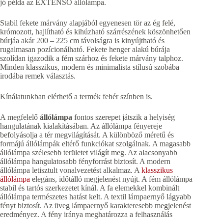
jó példa az EXTENSO állólámpa.
Stabil fekete márvány alapjából egyenesen tör az ég felé,
krómozott, hajlítható és kihúzható szárrészének köszönhetően
búrjáa akár 200 – 225 cm távolságra is kinyújtható és
rugalmasan pozícionálható. Fekete henger alakú búrája
szolídan igazodik a fém szárhoz és fekete márvány talphoz.
Minden klasszikus, modern és minimalista stílusú szobába
irodába remek választás.
Kínálatunkban elérhető a termék fehér színben is.
A megfelelő
állólámpa
fontos szerepet játszik a helyiség
hangulatának kialakításában. Az állólámpa fényereje
befolyásolja a tér megvilágítását. A különböző méretű és
formájú állólámpák eltérő funkciókat szolgálnak. A magasabb
állólámpa szélesebb területet világít meg. Az alacsonyabb
állólámpa hangulatosabb fényforrást biztosít. A modern
állólámpa letisztult vonalvezetést alkalmaz. A
klasszikus
állólámpa
elegáns, időtálló megjelenést nyújt. A fém állólámpa
stabil és tartós szerkezetet kínál. A fa elemekkel kombinált
állólámpa természetes hatást kelt. A textil lámpaernyő lágyabb
fényt biztosít. Az üveg lámpaernyő karakteresebb megjelenést
eredményez. A fény iránya meghatározza a felhasználás