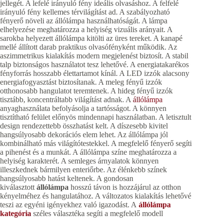
jellegét. A lefelé irányuló fény ideális olvasáshoz. A felfelé
irányuló fény kellemes térvilágítást ad. A szabályozható
fényerő növeli az állólámpa használhatóságát. A lámpa
elhelyezése meghatározza a helyiség vizuális arányait. A
sarokba helyezett állólámpa kitölti az üres tereket. A kanapé
mellé állított darab praktikus olvasófényként működik. Az
aszimmetrikus kialakítás modern megjelenést biztosít. A stabil
talp biztonságos használatot tesz lehetővé. A energiatakarékos
fényforrás hosszabb élettartamot kínál. A LED izzók alacsony
energiafogyasztást biztosítanak. A meleg fényű izzók
otthonosabb hangulatot teremtenek. A hideg fényű izzók
tisztább, koncentráltabb világítást adnak. A
állólámpa
anyaghasználata befolyásolja a tartósságot. A könnyen
tisztítható felület előnyös mindennapi használatban. A letisztult
design rendezettebb összhatást kelt. A díszesebb kivitel
hangsúlyosabb dekorációs elem lehet. Az állólámpa jól
kombinálható más világítótestekkel. A megfelelő fényerő segíti
a pihenést és a munkát. A állólámpa színe meghatározza a
helyiség karakterét. A semleges árnyalatok könnyen
illeszkednek bármilyen enteriőrbe. Az élénkebb színek
hangsúlyosabb hatást keltenek. A gondosan
kiválasztott
állólámpa
hosszú távon is hozzájárul az otthon
kényelméhez és hangulatához. A változatos kialakítás lehetővé
teszi az egyéni igényekhez való igazodást. A
állólámpa
kategória
széles választéka segíti a megfelelő modell