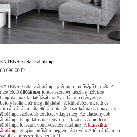
EXTENSO fekete állólámpa
83 690,00
Ft
EXTENSO fekete állólámpa prémium minőségű termék. A
megfelelő
állólámpa
fontos szerepet játszik a helyiség
hangulatának kialakításában. Az állólámpa fényereje
befolyásolja a tér megvilágítását. A különböző méretű és
formájú állólámpák eltérő funkciókat szolgálnak. A magasabb
állólámpa szélesebb területet világít meg. Az alacsonyabb
állólámpa hangulatosabb fényforrást biztosít. A modern
állólámpa letisztult vonalvezetést alkalmaz. A
klasszikus
állólámpa
elegáns, időtálló megjelenést nyújt. A fém állólámpa
stabil és tartós szerkezetet kínál.