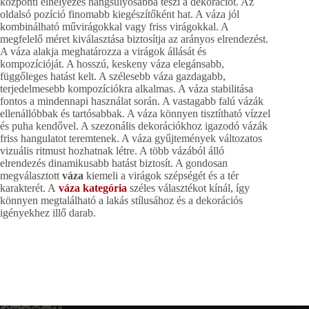
központi elhelyezés hangsúlyosabbá teszi a dekorációt. Az
oldalsó pozíció finomabb kiegészítőként hat. A váza jól
kombinálható művirágokkal vagy friss virágokkal. A
megfelelő méret kiválasztása biztosítja az arányos elrendezést.
A váza alakja meghatározza a virágok állását és
kompozícióját. A hosszú, keskeny váza elegánsabb,
függőleges hatást kelt. A szélesebb váza gazdagabb,
terjedelmesebb kompozíciókra alkalmas. A váza stabilitása
fontos a mindennapi használat során. A vastagabb falú vázák
ellenállóbbak és tartósabbak. A váza könnyen tisztítható vízzel
és puha kendővel. A szezonális dekorációkhoz igazodó vázák
friss hangulatot teremtenek. A váza gyűjtemények változatos
vizuális ritmust hozhatnak létre. A több vázából álló
elrendezés dinamikusabb hatást biztosít. A gondosan
megválasztott
váza
kiemeli a virágok szépségét és a tér
karakterét. A
váza kategória
széles választékot kínál, így
könnyen megtalálható a lakás stílusához és a dekorációs
igényekhez illő darab.