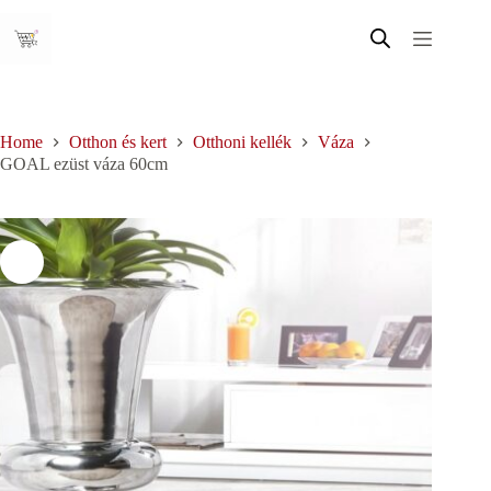
Skip
to
content
Home
Otthon és kert
Otthoni kellék
Váza
GOAL ezüst váza 60cm