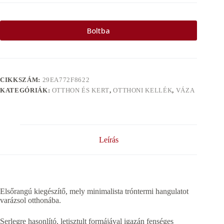
Boltba
CIKKSZÁM:
29EA772F8622
KATEGÓRIÁK:
OTTHON ÉS KERT
,
OTTHONI KELLÉK
,
VÁZA
Leírás
Elsőrangú kiegészítő, mely minimalista tróntermi hangulatot
varázsol otthonába.
Serlegre hasonlító, letisztult formájával igazán fenséges