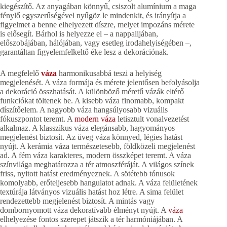
kiegészítő. Az anyagában könnyű, csiszolt alumínium a maga
fénylő egyszerűségével nyűgöz le mindenkit, és irányítja a
figyelmet a benne elhelyezett díszre, melyet impozáns mérete
is elősegít. Bárhol is helyezze el – a nappalijában,
előszobájában, hálójában, vagy esetleg irodahelyiségében –,
garantáltan figyelemfelkeltő éke lesz a dekorációnak.
A megfelelő
váza
harmonikusabbá teszi a helyiség
megjelenését. A váza formája és mérete jelentősen befolyásolja
a dekoráció összhatását. A különböző méretű vázák eltérő
funkciókat töltenek be. A kisebb váza finomabb, kompakt
díszítőelem. A nagyobb váza hangsúlyosabb vizuális
fókuszpontot teremt. A
modern váza
letisztult vonalvezetést
alkalmaz. A klasszikus váza elegánsabb, hagyományos
megjelenést biztosít. Az üveg váza könnyed, légies hatást
nyújt. A kerámia váza természetesebb, földközeli megjelenést
ad. A fém váza karakteres, modern összképet teremt. A váza
színvilága meghatározza a tér atmoszféráját. A világos színek
friss, nyitott hatást eredményeznek. A sötétebb tónusok
komolyabb, erőteljesebb hangulatot adnak. A váza felületének
textúrája látványos vizuális hatást hoz létre. A sima felület
rendezettebb megjelenést biztosít. A mintás vagy
dombornyomott váza dekoratívabb élményt nyújt. A
váza
elhelyezése fontos szerepet játszik a tér harmóniájában. A