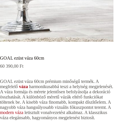
GOAL ezüst váza 60cm
60 390,00
Ft
GOAL ezüst váza 60cm prémium minőségű termék. A
megfelelő
váza
harmonikusabbá teszi a helyiség megjelenését.
A váza formája és mérete jelentősen befolyásolja a dekoráció
összhatását. A különböző méretű vázák eltérő funkciókat
töltenek be. A kisebb váza finomabb, kompakt díszítőelem. A
nagyobb váza hangsúlyosabb vizuális fókuszpontot teremt. A
modern váza
letisztult vonalvezetést alkalmaz. A klasszikus
váza elegánsabb, hagyományos megjelenést biztosít.