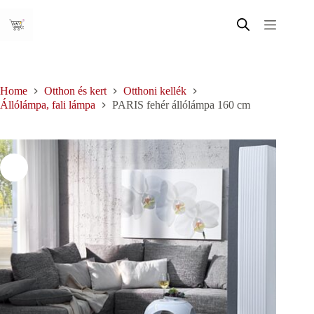
Skip
to
content
Home
Otthon és kert
Otthoni kellék
Állólámpa, fali lámpa
PARIS fehér állólámpa 160 cm