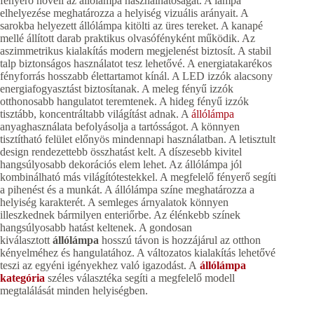
fényerő növeli az állólámpa használhatóságát. A lámpa
elhelyezése meghatározza a helyiség vizuális arányait. A
sarokba helyezett állólámpa kitölti az üres tereket. A kanapé
mellé állított darab praktikus olvasófényként működik. Az
aszimmetrikus kialakítás modern megjelenést biztosít. A stabil
talp biztonságos használatot tesz lehetővé. A energiatakarékos
fényforrás hosszabb élettartamot kínál. A LED izzók alacsony
energiafogyasztást biztosítanak. A meleg fényű izzók
otthonosabb hangulatot teremtenek. A hideg fényű izzók
tisztább, koncentráltabb világítást adnak. A
állólámpa
anyaghasználata befolyásolja a tartósságot. A könnyen
tisztítható felület előnyös mindennapi használatban. A letisztult
design rendezettebb összhatást kelt. A díszesebb kivitel
hangsúlyosabb dekorációs elem lehet. Az állólámpa jól
kombinálható más világítótestekkel. A megfelelő fényerő segíti
a pihenést és a munkát. A állólámpa színe meghatározza a
helyiség karakterét. A semleges árnyalatok könnyen
illeszkednek bármilyen enteriőrbe. Az élénkebb színek
hangsúlyosabb hatást keltenek. A gondosan
kiválasztott
állólámpa
hosszú távon is hozzájárul az otthon
kényelméhez és hangulatához. A változatos kialakítás lehetővé
teszi az egyéni igényekhez való igazodást. A
állólámpa
kategória
széles választéka segíti a megfelelő modell
megtalálását minden helyiségben.