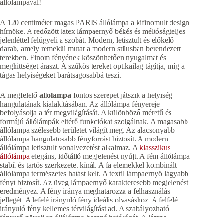
állólámpával!
A 120 centiméter magas PARIS állólámpa a kifinomult design
hírnöke. A redőzött latex lámpaernyő békés és méltóságteljes
jelenléttel felügyeli a szobát. Modern, letisztult és előkelő
darab, amely remekül mutat a modern stílusban berendezett
terekben. Finom fényének köszönhetően nyugalmat és
meghittséget áraszt. A szűkös tereket optikailag tágítja, míg a
tágas helyiségeket barátságosabbá teszi.
A megfelelő
állólámpa
fontos szerepet játszik a helyiség
hangulatának kialakításában. Az állólámpa fényereje
befolyásolja a tér megvilágítását. A különböző méretű és
formájú állólámpák eltérő funkciókat szolgálnak. A magasabb
állólámpa szélesebb területet világít meg. Az alacsonyabb
állólámpa hangulatosabb fényforrást biztosít. A modern
állólámpa letisztult vonalvezetést alkalmaz. A
klasszikus
állólámpa
elegáns, időtálló megjelenést nyújt. A fém állólámpa
stabil és tartós szerkezetet kínál. A fa elemekkel kombinált
állólámpa természetes hatást kelt. A textil lámpaernyő lágyabb
fényt biztosít. Az üveg lámpaernyő karakteresebb megjelenést
eredményez. A fény iránya meghatározza a felhasználás
jellegét. A lefelé irányuló fény ideális olvasáshoz. A felfelé
irányuló fény kellemes térvilágítást ad. A szabályozható