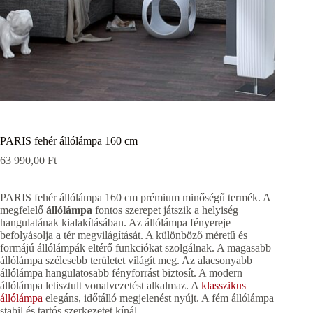
PARIS fehér állólámpa 160 cm
63 990,00
Ft
PARIS fehér állólámpa 160 cm prémium minőségű termék. A
megfelelő
állólámpa
fontos szerepet játszik a helyiség
hangulatának kialakításában. Az állólámpa fényereje
befolyásolja a tér megvilágítását. A különböző méretű és
formájú állólámpák eltérő funkciókat szolgálnak. A magasabb
állólámpa szélesebb területet világít meg. Az alacsonyabb
állólámpa hangulatosabb fényforrást biztosít. A modern
állólámpa letisztult vonalvezetést alkalmaz. A
klasszikus
állólámpa
elegáns, időtálló megjelenést nyújt. A fém állólámpa
stabil és tartós szerkezetet kínál.