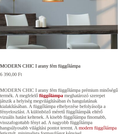
MODERN CHIC I arany fém függőlámpa
6 390,00
Ft
MODERN CHIC I arany fém függőlámpa prémium minőségű
termék. A megfelelő
függőlámpa
meghatározó szerepet
játszik a helyiség megvilágításában és hangulatának
kialakításában. A függőlámpa elhelyezése befolyásolja a
fényeloszlást. A különböző méretű függőlámpák eltérő
vizuális hatást keltenek. A kisebb függőlámpa finomabb,
visszafogottabb fényt ad. A nagyobb függőlámpa
hangsúlyosabb világítási pontot teremt. A
modern függőlámpa
letisztult, minimalista formavilágot képvisel.