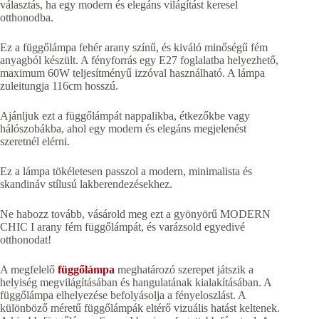
választás, ha egy modern és elegáns világítást keresel
otthonodba.
Ez a függőlámpa fehér arany színű, és kiváló minőségű fém
anyagból készült. A fényforrás egy E27 foglalatba helyezhető,
maximum 60W teljesítményű izzóval használható. A lámpa
zuleitungja 116cm hosszú.
Ajánljuk ezt a függőlámpát nappalikba, étkezőkbe vagy
hálószobákba, ahol egy modern és elegáns megjelenést
szeretnél elérni.
Ez a lámpa tökéletesen passzol a modern, minimalista és
skandináv stílusú lakberendezésekhez.
Ne habozz tovább, vásárold meg ezt a gyönyörű MODERN
CHIC I arany fém függőlámpát, és varázsold egyedivé
otthonodat!
A megfelelő
függőlámpa
meghatározó szerepet játszik a
helyiség megvilágításában és hangulatának kialakításában. A
függőlámpa elhelyezése befolyásolja a fényeloszlást. A
különböző méretű függőlámpák eltérő vizuális hatást keltenek.