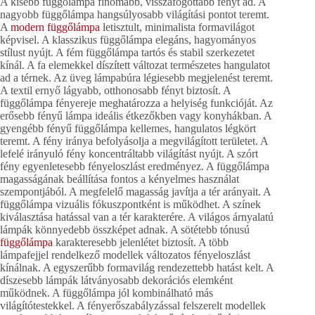
A kisebb függőlámpa finomabb, visszafogottabb fényt ad. A
nagyobb függőlámpa hangsúlyosabb világítási pontot teremt.
A
modern függőlámpa
letisztult, minimalista formavilágot
képvisel. A klasszikus függőlámpa elegáns, hagyományos
stílust nyújt. A fém függőlámpa tartós és stabil szerkezetet
kínál. A fa elemekkel díszített változat természetes hangulatot
ad a térnek. Az üveg lámpabúra légiesebb megjelenést teremt.
A textil ernyő lágyabb, otthonosabb fényt biztosít. A
függőlámpa fényereje meghatározza a helyiség funkcióját. Az
erősebb fényű lámpa ideális étkezőkben vagy konyhákban. A
gyengébb fényű függőlámpa kellemes, hangulatos légkört
teremt. A fény iránya befolyásolja a megvilágított területet. A
lefelé irányuló fény koncentráltabb világítást nyújt. A szórt
fény egyenletesebb fényeloszlást eredményez. A függőlámpa
magasságának beállítása fontos a kényelmes használat
szempontjából. A megfelelő magasság javítja a tér arányait. A
függőlámpa vizuális fókuszpontként is működhet. A színek
kiválasztása hatással van a tér karakterére. A világos árnyalatú
lámpák könnyedebb összképet adnak. A sötétebb tónusú
függőlámpa
karakteresebb jelenlétet biztosít. A több
lámpafejjel rendelkező modellek változatos fényeloszlást
kínálnak. A egyszerűbb formavilág rendezettebb hatást kelt. A
díszesebb lámpák látványosabb dekorációs elemként
működnek. A függőlámpa jól kombinálható más
világítótestekkel. A fényerőszabályzással felszerelt modellek