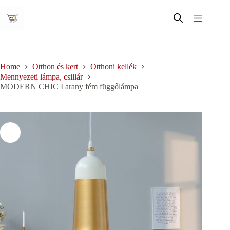
Skip
to
content
Home
Otthon és kert
Otthoni kellék
Mennyezeti lámpa, csillár
MODERN CHIC I arany fém függőlámpa