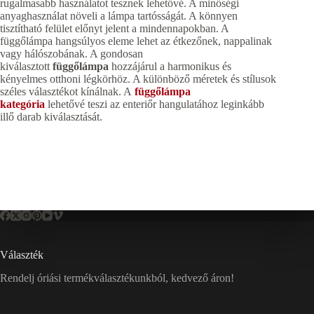
rugalmasabb használatot tesznek lehetővé. A minőségi
anyaghasználat növeli a lámpa tartósságát. A könnyen
tisztítható felület előnyt jelent a mindennapokban. A
függőlámpa hangsúlyos eleme lehet az étkezőnek, nappalinak
vagy hálószobának. A gondosan
kiválasztott
függőlámpa
hozzájárul a harmonikus és
kényelmes otthoni légkörhöz. A különböző méretek és stílusok
széles választékot kínálnak. A
függőlámpa
kategória
lehetővé teszi az enteriőr hangulatához leginkább
illő darab kiválasztását.
Választék
Rendelj óriási termékválasztékunkból, kedvező áron!